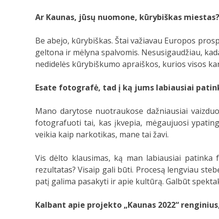
Ar Kaunas, jūsų nuomone, kūrybiškas miestas
Be abejo, kūrybiškas. Štai važiavau Europos prospe
geltona ir mėlyna spalvomis. Nesusigaudžiau, kada
nedidelės kūrybiškumo apraiškos, kurios visos kar
Esate fotografė, tad į ką jums labiausiai pati
Mano darytose nuotraukose dažniausiai vaizduoja
fotografuoti tai, kas įkvepia, mėgaujuosi ypati
veikia kaip narkotikas, mane tai žavi.
Vis dėlto klausimas, ką man labiausiai patinka f
rezultatas? Visaip gali būti. Procesą lengviau stebė
patį galima pasakyti ir apie kultūrą. Galbūt spek
Kalbant apie projekto „Kaunas 2022“ renginius, p