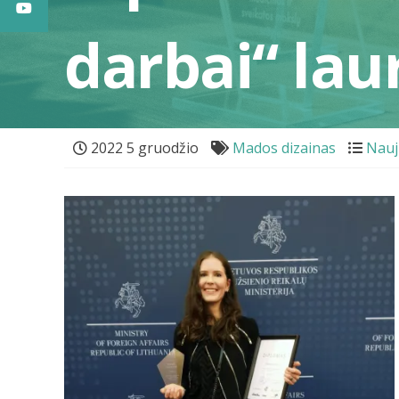
darbai“ lau
2022 5 gruodžio
Mados dizainas
Nauj