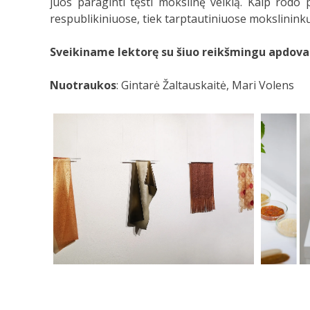
juos paraginti tęsti mokslinę veiklą. Kaip rodo
respublikiniuose, tiek tarptautiniuose mokslinin
Sveikiname lektorę su šiuo reikšmingu apdov
Nuotraukos
: Gintarė Žaltauskaitė, Mari Volens