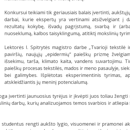
Konkursui teikiami tik geriausiais balais įvertinti, aukštųj
darbai, kurie ekspertų yra vertinami atsižvelgiant į
rezultatų kokybę, išvadų pagrįstumą, svarbą ir (arb
nuoseklumą, kalbos taisyklingumą, atitiktį mokslinių tyrim
Lektorės I. Spitrytės magistro darbe „Tvarioji tekstilė 
paviršių, naujųjų „epidermių“ paieškų prizmę žvelgia
išsekimu, tarša, klimato kaita, vandens suvartojimu.
paieškų procesas tekstilės, mados ir meno pasaulyje, sieki
bei galimybes. Išplėtotas eksperimentinis tyrimas, 
atskleidžiantis jų meninį potencialumą.
a įvertinti jaunuosius tyrėjus ir įkvėpti juos toliau ženg
inių darbų, kurių analizuojamos temos svarbios ir atliepia š
 studentus rengti aukšto lygio, visuomenei ir pramonei a