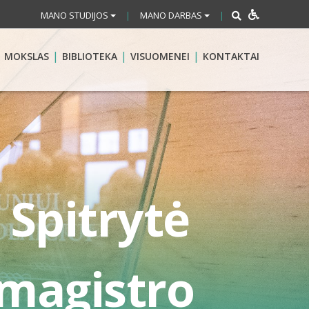
MANO STUDIJOS
MANO DARBAS
|
|
MOKSLAS
BIBLIOTEKA
VISUOMENEI
KONTAKTAI
 Spitrytė
 magistro