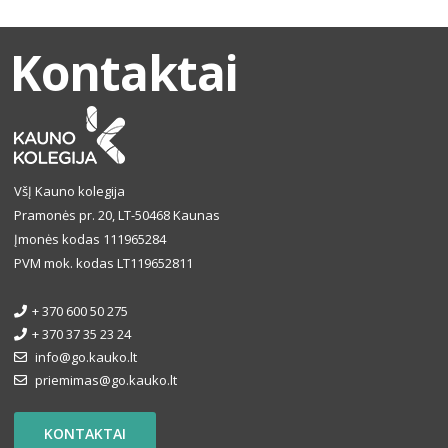
Kontaktai
VšĮ Kauno kolegija
Pramonės pr. 20, LT-50468 Kaunas
Įmonės kodas 111965284
PVM mok. kodas LT119652811
+ 370 600 50 275
+ 370 37 35 23 24
info@go.kauko.lt
priemimas@go.kauko.lt
KONTAKTAI