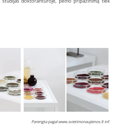
 studijas doktorantūroje, pelno pripažinimą tiek
Parengta pagal www.svietimonaujienos.lt inf.