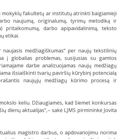
ų mokyklų fakultetų ar institutų atrinkti baigiamieji
 darbo naujumą, originalumą, tyrimų metodiką ir
a) pritaikomumą, darbo apipavidalinimą, teksto
ų etikai.
ir naujasis medžiagiškumas“ per naujų tekstilinių
ma į globalias problemas, susijusias su gamtos
 Tiriamajame darbe analizuojamas naujų medžiagų
ama išsiaiškinti tvarių paviršių kūrybinį potencialą
aprašantis naujųjų medžiagų kūrimo procesą ir
ti mokslo keliu. Džiaugiamės, kad šiemet konkursas
ių dienų aktualijas“,– sakė LJMS pirmininkė Jovita
ktualius magistro darbus, o apdovanojimu norima