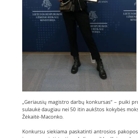
„Geriausių magistro darbų konkursas“ – puiki prog
sulaukė daugiau nei 50 itin aukštos kokybės moksl
Žėkaitė-Maconko.
Konkursu siekiama paskatinti antrosios pakopos