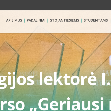
APIE MUS
PADALINIAI
STOJANTIESIEMS
STUDENTAMS
ijos lektorė I.
rso „Geriausi