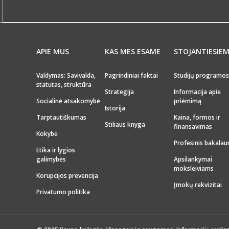
APIE MUS
KAS MES ESAME
STOJANTIESIE
Valdymas: Savivalda,
Pagrindiniai faktai
Studijų programos
statutas, struktūra
Strategija
Informacija apie
Socialinė atsakomybė
priėmimą
Istorija
Tarptautiškumas
Kaina, formos ir
Stiliaus knyga
finansavimas
Kokybė
Profesinis bakalau
Etika ir lygios
galimybės
Apsilankymai
moksleiviams
Korupcijos prevencija
Įmokų rekvizitai
Privatumo politika