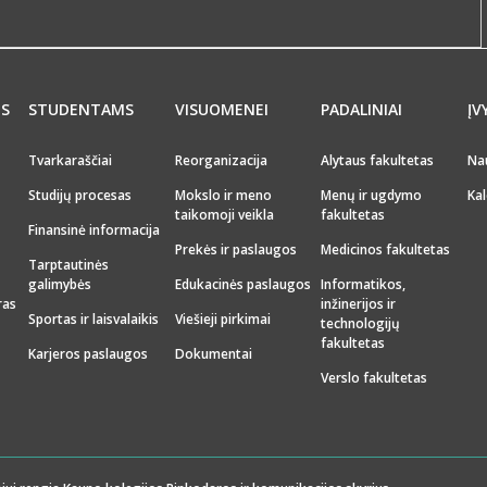
MS
STUDENTAMS
VISUOMENEI
PADALINIAI
ĮV
Tvarkaraščiai
Reorganizacija
Alytaus fakultetas
Na
Studijų procesas
Mokslo ir meno
Menų ir ugdymo
Kal
taikomoji veikla
fakultetas
Finansinė informacija
Prekės ir paslaugos
Medicinos fakultetas
Tarptautinės
galimybės
Edukacinės paslaugos
Informatikos,
ras
inžinerijos ir
Sportas ir laisvalaikis
Viešieji pirkimai
technologijų
fakultetas
Karjeros paslaugos
Dokumentai
Verslo fakultetas