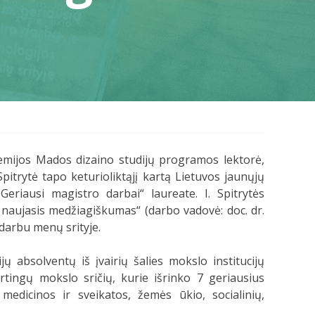
mijos Mados dizaino studijų programos lektorė,
pitrytė tapo keturioliktąjį kartą Lietuvos jaunųjų
riausi magistro darbai“ laureate. I. Spitrytės
r naujasis medžiagiškumas“ (darbo vadovė: doc. dr.
darbu menų srityje.
ų absolventų iš įvairių šalies mokslo institucijų
rtingų mokslo sričių, kurie išrinko 7 geriausius
medicinos ir sveikatos, žemės ūkio, socialinių,