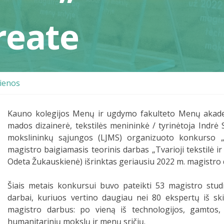
reate
ienos
Kauno kolegijos Menų ir ugdymo fakulteto Menų akade
mados dizainerė, tekstilės menininkė / tyrinėtoja Indrė S
mokslininkų sąjungos (LJMS) organizuoto konkurso „Ge
magistro baigiamasis teorinis darbas „Tvarioji tekstilė i
Odeta Žukauskienė) išrinktas geriausiu 2022 m. magistro 
Šiais metais konkursui buvo pateikti 53 magistro studij
darbai, kuriuos vertino daugiau nei 80 ekspertų iš ski
magistro darbus: po vieną iš technologijos, gamtos, 
humanitarinių mokslų ir menų sričių.