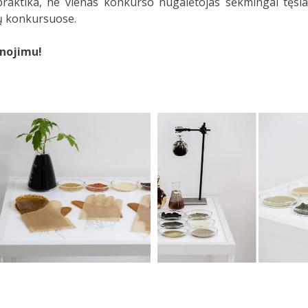
 praktika, ne vienas konkurso nugalėtojas sėkmingai tęsia
kų konkursuose.
anojimu!