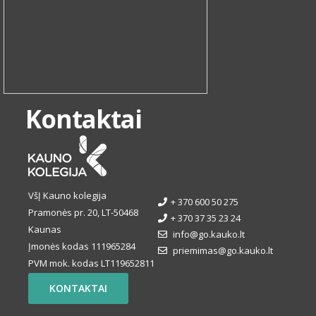
Kontaktai
VšĮ Kauno kolegija
+ 370 600 50 275
Pramonės pr. 20, LT-50468
+ 370 37 35 23 24
Kaunas
info@go.kauko.lt
Įmonės kodas 111965284
priemimas@go.kauko.lt
PVM mok. kodas LT119652811
KONTAKTAI