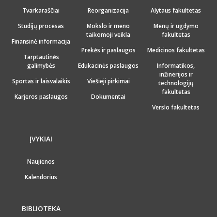
Tvarkaraščiai
Reorganizacija
Alytaus fakultetas
Studijų procesas
Mokslo ir meno
Menų ir ugdymo
taikomoji veikla
fakultetas
Finansinė informacija
Prekės ir paslaugos
Medicinos fakultetas
Tarptautinės
galimybės
Edukacinės paslaugos
Informatikos,
inžinerijos ir
Sportas ir laisvalaikis
Viešieji pirkimai
technologijų
fakultetas
Karjeros paslaugos
Dokumentai
Verslo fakultetas
ĮVYKIAI
Naujienos
Kalendorius
BIBLIOTEKA