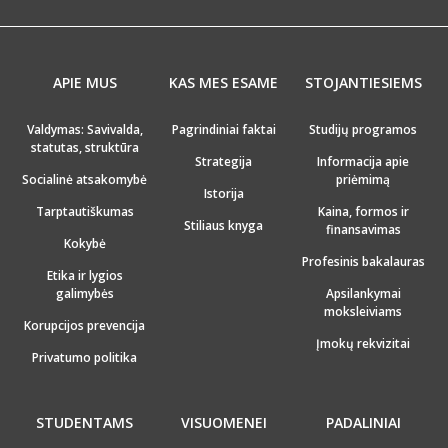
APIE MUS
KAS MES ESAME
STOJANTIESIEMS
Valdymas: Savivalda,
Pagrindiniai faktai
Studijų programos
statutas, struktūra
Strategija
Informacija apie
Socialinė atsakomybė
priėmimą
Istorija
Tarptautiškumas
Kaina, formos ir
Stiliaus knyga
finansavimas
Kokybė
Profesinis bakalauras
Etika ir lygios
galimybės
Apsilankymai
moksleiviams
Korupcijos prevencija
Įmokų rekvizitai
Privatumo politika
STUDENTAMS
VISUOMENEI
PADALINIAI