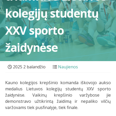
kolegijų studentų
XXV sporto
žaidynėse
2025 2 balandžio
Naujienos
Kauno kolegijos krepšinio komanda iškovojo aukso
medalius Lietuvos kolegijų studentų XXV sporto
žaidynėse. Vaikinų krepšinio varžybose jie
demonstravo užtikrintą žaidimą ir nepaliko vilčių
varžovams tiek pusfinalyje, tiek finale.