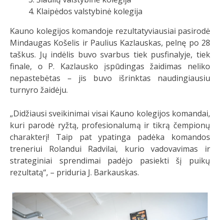
Klaipėdos valstybinė kolegija
Kauno kolegijos komandoje rezultatyviausiai pasirodė
Mindaugas Košelis ir Paulius Kazlauskas, pelnę po 28
taškus. Jų indėlis buvo svarbus tiek pusfinalyje, tiek
finale, o P. Kazlausko įspūdingas žaidimas neliko
nepastebėtas – jis buvo išrinktas naudingiausiu
turnyro žaidėju.
„Didžiausi sveikinimai visai Kauno kolegijos komandai,
kuri parodė ryžtą, profesionalumą ir tikrą čempionų
charakterį! Taip pat ypatinga padėka komandos
treneriui Rolandui Radvilai, kurio vadovavimas ir
strateginiai sprendimai padėjo pasiekti šį puikų
rezultatą“, – priduria J. Barkauskas.