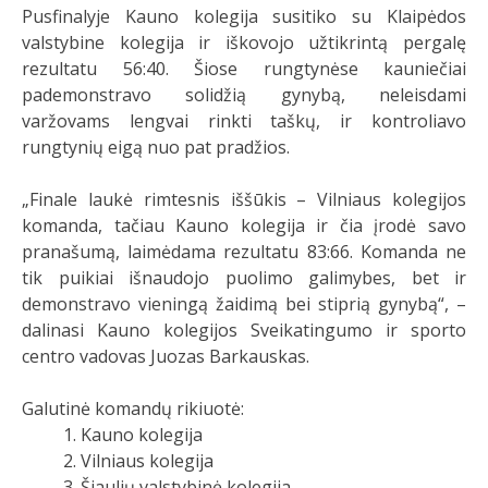
Pusfinalyje Kauno kolegija susitiko su Klaipėdos
valstybine kolegija ir iškovojo užtikrintą pergalę
rezultatu 56:40. Šiose rungtynėse kauniečiai
pademonstravo solidžią gynybą, neleisdami
varžovams lengvai rinkti taškų, ir kontroliavo
rungtynių eigą nuo pat pradžios.
„Finale laukė rimtesnis iššūkis – Vilniaus kolegijos
komanda, tačiau Kauno kolegija ir čia įrodė savo
pranašumą, laimėdama rezultatu 83:66. Komanda ne
tik puikiai išnaudojo puolimo galimybes, bet ir
demonstravo vieningą žaidimą bei stiprią gynybą“, –
dalinasi Kauno kolegijos Sveikatingumo ir sporto
centro vadovas Juozas Barkauskas.
Galutinė komandų rikiuotė:
Kauno kolegija
Vilniaus kolegija
Šiaulių valstybinė kolegija