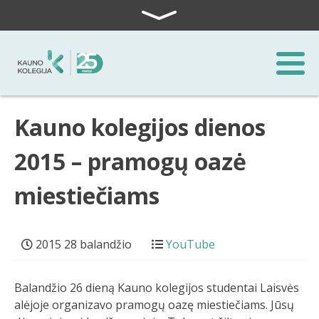
Skip to content
Kauno kolegijos dienos
2015 – pramogų oazė
miestiečiams
2015 28 balandžio
YouTube
Balandžio 26 dieną Kauno kolegijos studentai Laisvės
alėjoje organizavo pramogų oazę miestiečiams. Jūsų