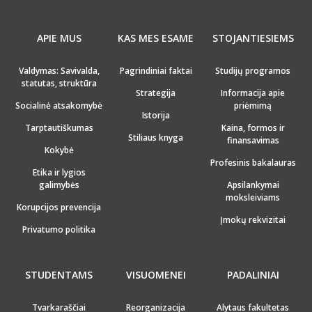
APIE MUS
KAS MES ESAME
STOJANTIESIEMS
Valdymas: Savivalda,
Pagrindiniai faktai
Studijų programos
statutas, struktūra
Strategija
Informacija apie
Socialinė atsakomybė
priėmimą
Istorija
Tarptautiškumas
Kaina, formos ir
Stiliaus knyga
finansavimas
Kokybė
Profesinis bakalauras
Etika ir lygios
galimybės
Apsilankymai
moksleiviams
Korupcijos prevencija
Įmokų rekvizitai
Privatumo politika
STUDENTAMS
VISUOMENEI
PADALINIAI
Tvarkaraščiai
Reorganizacija
Alytaus fakultetas