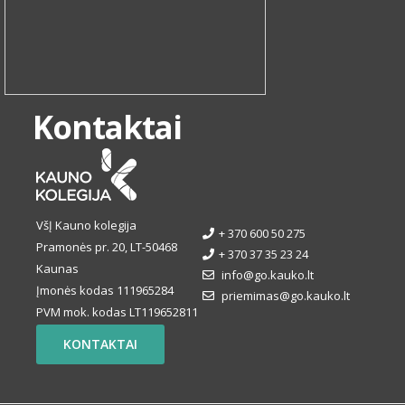
Kontaktai
VšĮ Kauno kolegija
+ 370 600 50 275
Pramonės pr. 20, LT-50468
+ 370 37 35 23 24
Kaunas
info@go.kauko.lt
Įmonės kodas 111965284
priemimas@go.kauko.lt
PVM mok. kodas LT119652811
KONTAKTAI