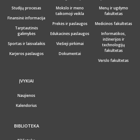
Studijų procesas
Mokslo ir meno
Menų ir ugdymo
taikomoji veikla
fakultetas
Finansinė informacija
Prekės ir paslaugos
Medicinos fakultetas
Tarptautinės
galimybės
Edukacinės paslaugos
Informatikos,
inžinerijos ir
Sportas ir laisvalaikis
Viešieji pirkimai
technologijų
fakultetas
Karjeros paslaugos
Dokumentai
Verslo fakultetas
ĮVYKIAI
Naujienos
Kalendorius
BIBLIOTEKA