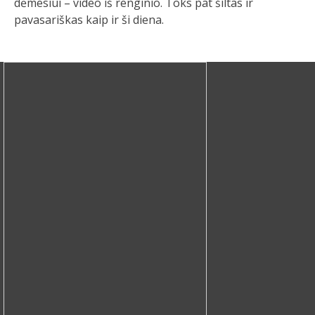
dėmesiui – video iš renginio. Toks pat šiltas ir
pavasariškas kaip ir ši diena.