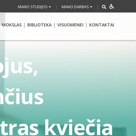
MANO STUDIJOS
MANO DARBAS
|
|
MOKSLAS
BIBLIOTEKA
VISUOMENEI
KONTAKTAI
jus,
nčius
ntras kviečia