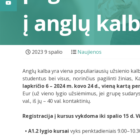
į anglų kal
2023 9 spalio
Naujienos
Anglų kalba yra viena populiariausių užsienio kalb
studentus bei visus, norinčius pagilinti žinias
lapkričio 6 – 2024 m. kovo 24 d., vieną kartą pe
Eur (už vieno lygio užsiėmimus, jei grupę sudary
val., iš jų – 40 val. kontaktinių.
Registracija į kursus vykdoma iki spalio 15 d. V
• A1.2 lygio kursai
vyks penktadieniais 9.00–10.30