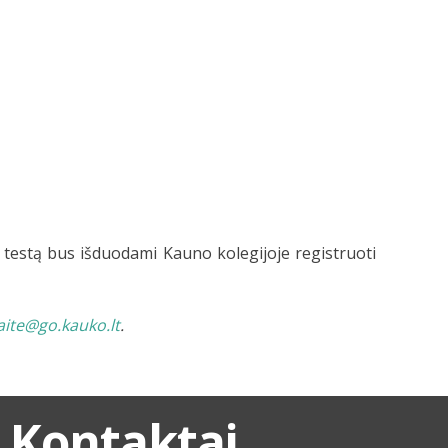
us testą bus išduodami Kauno kolegijoje registruoti
aite@go.kauko.lt
.
Kontaktai