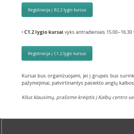
Registracija į B2.2 lygio kursus
•
C1.2 lygio kursai
vyks antradieniais 15.00–16.30 
Registracija į C1.2 lygio kursus
Kursai bus organizuojami, jei į grupes bus surinkt
pažymėjimai, patvirtinantys pasiekto anglų kalbos 
Kilus klausimų, prašome kreiptis į Kalbų centro v