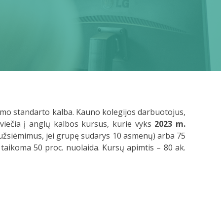
avimo standarto kalba. Kauno kolegijos darbuotojus,
viečia į anglų kalbos kursus, kurie vyks
2023 m.
io užsiėmimus, jei grupę sudarys 10 asmenų) arba 75
taikoma 50 proc. nuolaida. Kursų apimtis – 80 ak.