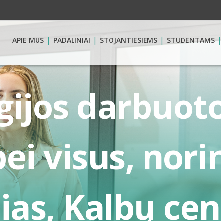
APIE MUS
PADALINIAI
STOJANTIESIEMS
STUDENTAMS
ijos darbuoto
ei visus, nori
nias, Kalbų ce