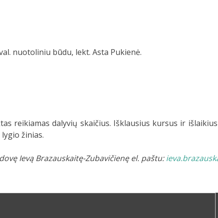
val. nuotoliniu būdu, lekt. Asta Pukienė.
as reikiamas dalyvių skaičius. Išklausius kursus ir išlaiki
lygio žinias.
adovę Ievą Brazauskaitę-Zubavičienę el. paštu:
ieva.brazausk