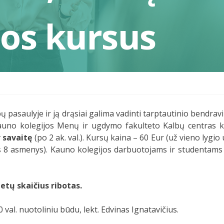
bos kursus
ų pasaulyje ir ją drąsiai galima vadinti tarptautinio bendr
, Kauno kolegijos Menų ir ugdymo fakulteto Kalbų centras k
r savaitę
(po 2 ak. val.). Kursų kaina – 60 Eur (už vieno lyg
s 8 asmenys). Kauno kolegijos darbuotojams ir studentams 
ietų skaičius ribotas.
 val. nuotoliniu būdu, lekt. Edvinas Ignatavičius.