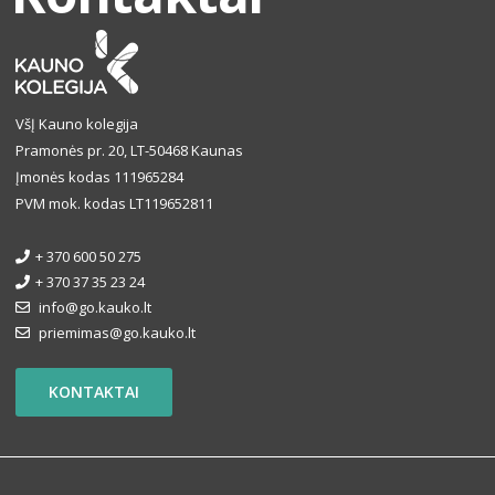
VšĮ Kauno kolegija
Pramonės pr. 20, LT-50468 Kaunas
Įmonės kodas 111965284
PVM mok. kodas LT119652811
+ 370 600 50 275
+ 370 37 35 23 24
info@go.kauko.lt
priemimas@go.kauko.lt
KONTAKTAI