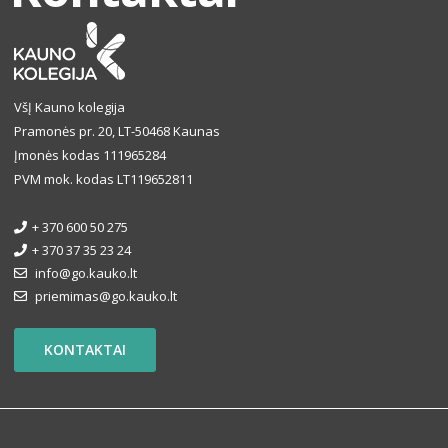
VšĮ Kauno kolegija
Pramonės pr. 20, LT-50468 Kaunas
Įmonės kodas 111965284
PVM mok. kodas LT119652811
+ 370 600 50 275
+ 370 37 35 23 24
info@go.kauko.lt
priemimas@go.kauko.lt
KONTAKTAI