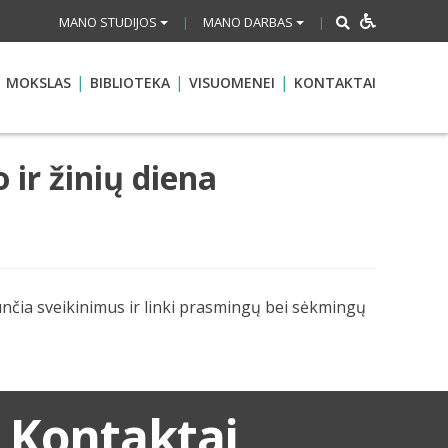
MANO STUDIJOS
MANO DARBAS
|
|
MOKSLAS
BIBLIOTEKA
VISUOMENEI
KONTAKTAI
ir žinių diena
nčia sveikinimus ir linki prasmingų bei sėkmingų
Kontaktai