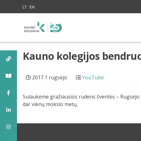
Skip to content
LT
EN
Kauno kolegijos bendruo
2017 1 rugsėjo
YouTube
Sulaukėme gražiausios rudens šventės – Rugsėjo 1
dar vienų mokslo metų.