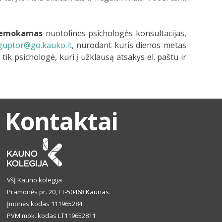
 nemokamas
nuotolines psichologės konsultacijas,
guptor@go.kauko.lt
, nurodant kuris dienos metas
 tik psichologė, kuri į užklausą atsakys el. paštu ir
Kontaktai
VšĮ Kauno kolegija
Pramonės pr. 20, LT-50468 Kaunas
Įmonės kodas 111965284
PVM mok. kodas LT119652811