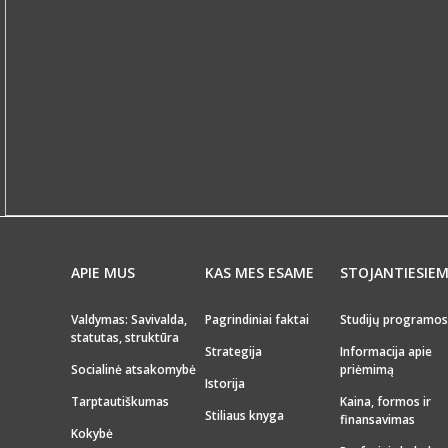
APIE MUS
KAS MES ESAME
STOJANTIESIE
Valdymas: Savivalda,
Pagrindiniai faktai
Studijų programos
statutas, struktūra
Strategija
Informacija apie
Socialinė atsakomybė
priėmimą
Istorija
Tarptautiškumas
Kaina, formos ir
Stiliaus knyga
finansavimas
Kokybė