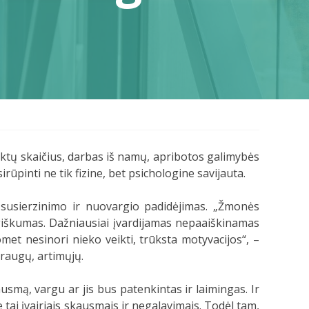
aktų skaičius, darbas iš namų, apribotos galimybės
irūpinti ne tik fizine, bet psichologine savijauta.
, susierzinimo ir nuovargio padidėjimas. „Žmonės
ėgiškumas. Dažniausiai įvardijamas nepaaiškinamas
met nesinori nieko veikti, trūksta motyvacijos“, –
raugų, artimųjų.
ausmą, vargu ar jis bus patenkintas ir laimingas. Ir
 tai įvairiais skausmais ir negalavimais. Todėl tam,