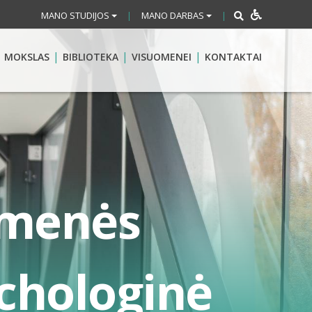
MANO STUDIJOS
MANO DARBAS
|
|
MOKSLAS
BIBLIOTEKA
VISUOMENEI
KONTAKTAI
omenės
chologinė