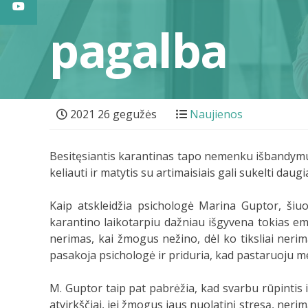
pagalba
2021 26 gegužės
Naujienos
Besitęsiantis karantinas tapo nemenku išbandymu i
keliauti ir matytis su artimaisiais gali sukelti dau
Kaip atskleidžia psichologė Marina Guptor, šiuo
karantino laikotarpiu dažniau išgyvena tokias em
nerimas, kai žmogus nežino, dėl ko tiksliai nerim
pasakoja psichologė ir priduria, kad pastaruoju 
M. Guptor taip pat pabrėžia, kad svarbu rūpintis ir
atvirkščiai, jei žmogus jaus nuolatinį stresą, neri