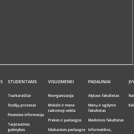
MS
STUDENTAMS
VISUOMENEI
PADALINIAI
ĮV
Tvarkaraščiai
Reorganizacija
Alytaus fakultetas
Na
Studijų procesas
Mokslo ir meno
Menų ir ugdymo
Kal
taikomoji veikla
fakultetas
Finansinė informacija
Prekės ir paslaugos
Medicinos fakultetas
Tarptautinės
galimybės
Edukacinės paslaugos
Informatikos,