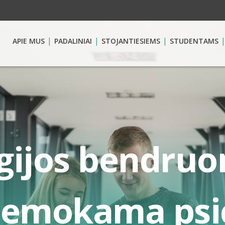
APIE MUS
PADALINIAI
STOJANTIESIEMS
STUDENTAMS
gijos bendru
nemokama psi