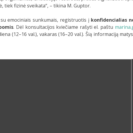
 tiek fizinė sveikata“, – tikina M. Guptor.
su emociniais sunkumais, registruotis į
konfidencialias
lbomis
. Dėl konsultacijos kviečiame rašyti el. paštu
marina.
diena (12–16 val.), vakaras (16–20 val.). Šią informaciją matys