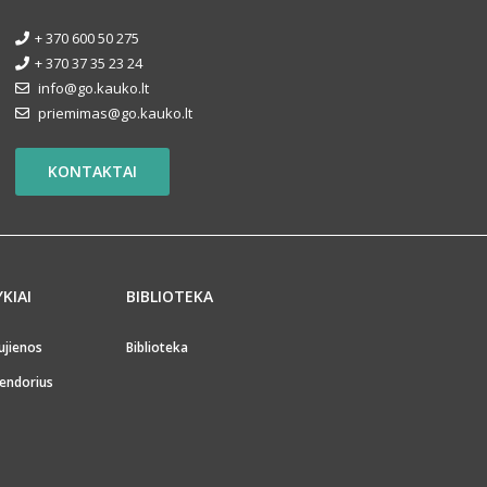
+ 370 600 50 275
+ 370 37 35 23 24
info@go.kauko.lt
priemimas@go.kauko.lt
KONTAKTAI
YKIAI
BIBLIOTEKA
ujienos
Biblioteka
endorius