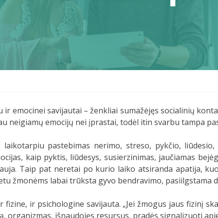
r emocinei savijautai – ženkliai sumažėjęs socialinių kont
giau neigiamų emocijų nei įprastai, todėl itin svarbu tampa pas
 laikotarpiu pastebimas nerimo, streso, pykčio, liūdesio
ocijas, kaip pyktis, liūdesys, susierzinimas, jaučiamas bej
auja. Taip pat neretai po kurio laiko atsiranda apatija, kuo
metu žmonėms labai trūksta gyvo bendravimo, pasiilgstama d
 fizine, ir psichologine savijauta. „Jei žmogus jaus fizinį sk
mą, organizmas, išnaudojęs resursus, pradės signalizuoti apie