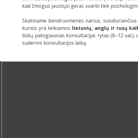
kad žmogus jaustųsi gerai, svarbi tiek psichologinė,
Skatiname bendruomenės narius, susiduriančius 
kurios yra teikiamos
lietuvių, anglų ir rusų ka
būtų patogiausias konsultacijai: rytas (8–12 val.), 
suderins konsultacijos laiką.