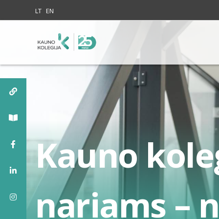
Skip to content
LT
EN
Kauno kole
nariams – 