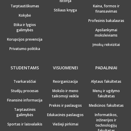
Istorija
Tarptautiškumas
Kaina, formos ir
Stiliaus knyga
finansavimas
Kokybė
Profesinis bakalauras
Etika ir lygios
galimybės
Apsilankymai
moksleiviams
Korupcijos prevencija
Įmokų rekvizitai
Privatumo politika
STUDENTAMS
VISUOMENEI
PADALINIAI
Tvarkaraščiai
Reorganizacija
Alytaus fakultetas
Studijų procesas
Mokslo ir meno
Menų ir ugdymo
taikomoji veikla
fakultetas
Finansinė informacija
Prekės ir paslaugos
Medicinos fakultetas
Tarptautinės
galimybės
Edukacinės paslaugos
Informatikos,
inžinerijos ir
Sportas ir laisvalaikis
Viešieji pirkimai
technologijų
fakultetas