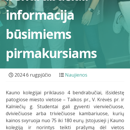
informacija
būsimiems
pirmakursiams
2024 6 rugpjūčio
Naujienos
Kauno kolegijai priklauso 4 bendrabučiai, išsidėstę
patogiose miesto vietose – Taikos pr., V. Krėvės pr. ir
Kalniečių g. Studentai gali gyventi vienviečiuose,
dviviečiuose arba triviečiuose kambariuose, kurių
kainos svyruoja nuo 75 iki 180 eurų. Įstojusieji į Kauno
kolegiją ir norintys teikti prašymą dėl vietos