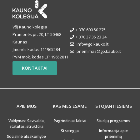
VšĮ Kauno kolegija
+ 370 600 50 275
Pramonės pr. 20, LT-50468
+ 370 37 35 23 24
Kaunas
info@go.kauko.lt
Įmonės kodas 111965284
priemimas@go.kauko.lt
PVM mok. kodas LT119652811
KONTAKTAI
APIE MUS
KAS MES ESAME
STOJANTIESIEMS
Valdymas: Savivalda,
Pagrindiniai faktai
Studijų programos
statutas, struktūra
Strategija
Informacija apie
Socialinė atsakomybė
priėmimą