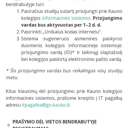
bendrabutyje turi:
Pasirašius studijų sutartį prisijungti prie Kauno
kolegijos
informacinės sistemos
.
Prisijungimo
vardas bus aktyvuotas per 1–2 d. d.
Pasirinkti „Unikalus kodas internetu“.
Sistema sugeneruos asmeninės paskyros
duomenis kolegijos informacinėje sistemoje:
prisijungimo vardą (ID)* ir laikinąjį slaptažodį
bei kolegijos paskirtą elektroninio pašto vardą.
* Šis prisijungimo vardas bus reikalingas visų studijų
metu.
Kilus klausimų dėl prisijungimo prie Kauno kolegijos
informacinės sistemos, prašome kreiptis į IT pagalbą
adresu
itpagalba@go.kauko.lt
.
PRAŠYMO DĖL VIETOS BENDRABUTYJE