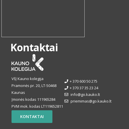
Kontaktai
VšĮ Kauno kolegija
+ 370 600 50 275
Pramonės pr. 20, LT-50468
+ 370 37 35 23 24
Kaunas
info@go.kauko.lt
Įmonės kodas 111965284
priemimas@go.kauko.lt
PVM mok. kodas LT119652811
KONTAKTAI