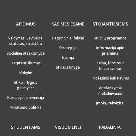
APIE MUS
KAS MES ESAME
STOJANTIESIEMS
Valdymas: Savivalda,
Pagrindiniai faktai
Studijų programos
statutas, struktūra
Strategija
Informacija apie
Socialinė atsakomybė
priėmimą
Istorija
Tarptautiškumas
Kaina, formos ir
Stiliaus knyga
finansavimas
Kokybė
Profesinis bakalauras
Etika ir lygios
galimybės
Apsilankymai
moksleiviams
Korupcijos prevencija
Įmokų rekvizitai
Privatumo politika
STUDENTAMS
VISUOMENEI
PADALINIAI