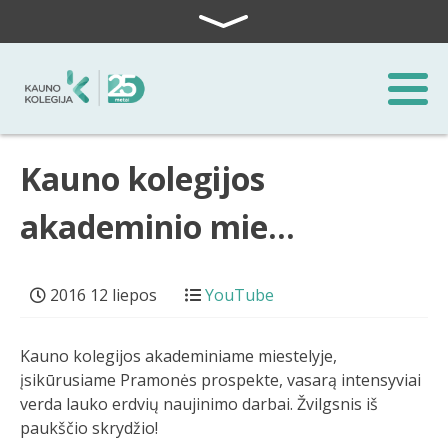
Skip to content
Kauno kolegijos
akademinio mie…
2016 12 liepos
YouTube
Kauno kolegijos akademiniame miestelyje,
įsikūrusiame Pramonės prospekte, vasarą intensyviai
verda lauko erdvių naujinimo darbai. Žvilgsnis iš
paukščio skrydžio!