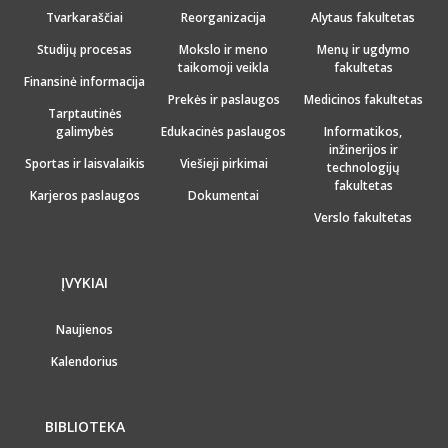
Tvarkaraščiai
Reorganizacija
Alytaus fakultetas
Studijų procesas
Mokslo ir meno
Menų ir ugdymo
taikomoji veikla
fakultetas
Finansinė informacija
Prekės ir paslaugos
Medicinos fakultetas
Tarptautinės
galimybės
Edukacinės paslaugos
Informatikos,
inžinerijos ir
Sportas ir laisvalaikis
Viešieji pirkimai
technologijų
fakultetas
Karjeros paslaugos
Dokumentai
Verslo fakultetas
ĮVYKIAI
Naujienos
Kalendorius
BIBLIOTEKA