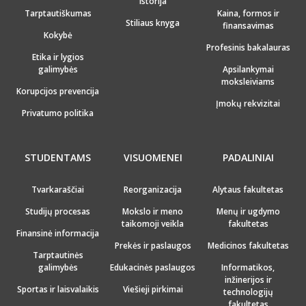
Istorija
Tarptautiškumas
Kaina, formos ir
Stiliaus knyga
finansavimas
Kokybė
Profesinis bakalauras
Etika ir lygios
galimybės
Apsilankymai
moksleiviams
Korupcijos prevencija
Įmokų rekvizitai
Privatumo politika
STUDENTAMS
VISUOMENEI
PADALINIAI
Tvarkaraščiai
Reorganizacija
Alytaus fakultetas
Studijų procesas
Mokslo ir meno
Menų ir ugdymo
taikomoji veikla
fakultetas
Finansinė informacija
Prekės ir paslaugos
Medicinos fakultetas
Tarptautinės
galimybės
Edukacinės paslaugos
Informatikos,
inžinerijos ir
Sportas ir laisvalaikis
Viešieji pirkimai
technologijų
fakultetas