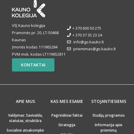
VšĮ Kauno kolegija
+ 370 600 50 275
Pramonės pr. 20, LT-50468
+ 370 37 35 23 24
Kaunas
info@go.kauko.lt
Įmonės kodas 111965284
priemimas@go.kauko.lt
PVM mok. kodas LT119652811
KONTAKTAI
APIE MUS
KAS MES ESAME
STOJANTIESIEMS
Valdymas: Savivalda,
Pagrindiniai faktai
Studijų programos
statutas, struktūra
Strategija
Informacija apie
Socialinė atsakomybė
priėmimą