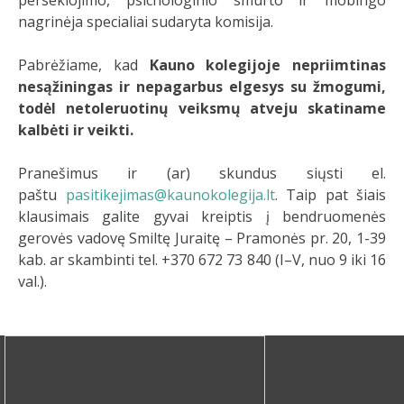
persekiojimo, psichologinio smurto ir mobingo
nagrinėja specialiai sudaryta komisija.
Pabrėžiame, kad
Kauno kolegijoje nepriimtinas
nesąžiningas ir nepagarbus elgesys su žmogumi,
todėl netoleruotinų veiksmų atveju skatiname
kalbėti ir veikti.
Pranešimus ir (ar) skundus siųsti el.
paštu
pasitikejimas@kaunokolegija.lt
. Taip pat šiais
klausimais galite gyvai kreiptis į bendruomenės
gerovės vadovę Smiltę Juraitę – Pramonės pr. 20, 1-39
kab. ar skambinti tel. +370 672 73 840 (I–V, nuo 9 iki 16
val.).