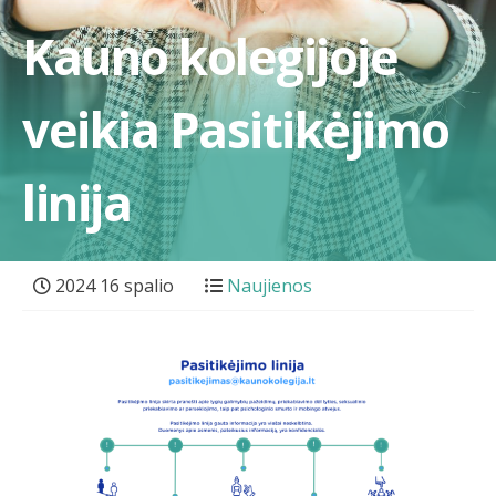
Kauno kolegijoje
veikia Pasitikėjimo
linija
2024 16 spalio
Naujienos