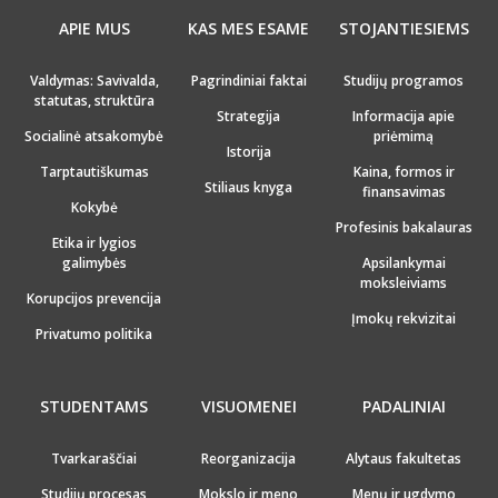
APIE MUS
KAS MES ESAME
STOJANTIESIEMS
Valdymas: Savivalda,
Pagrindiniai faktai
Studijų programos
statutas, struktūra
Strategija
Informacija apie
Socialinė atsakomybė
priėmimą
Istorija
Tarptautiškumas
Kaina, formos ir
Stiliaus knyga
finansavimas
Kokybė
Profesinis bakalauras
Etika ir lygios
galimybės
Apsilankymai
moksleiviams
Korupcijos prevencija
Įmokų rekvizitai
Privatumo politika
STUDENTAMS
VISUOMENEI
PADALINIAI
Tvarkaraščiai
Reorganizacija
Alytaus fakultetas
Studijų procesas
Mokslo ir meno
Menų ir ugdymo