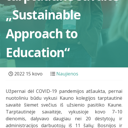
„Sustainable
Approach to
Education“
2022 15 kovo
Naujienos
Užpernai dėl COVID-19 pandemijos atšaukta, pernai
nuotoliniu būdu vykusi Kauno kolegijos tarptautinė
savaitė šiemet svečius iš užsienio pasitiko Kaune.
Tarptautinėje savaitėje, vykusioje kovo 7–10
dienomis, dalyvavo daugiau nei 20 dėstytojų ir
administracijos darbuotojų iš 11 šalių: Bosnijos ir