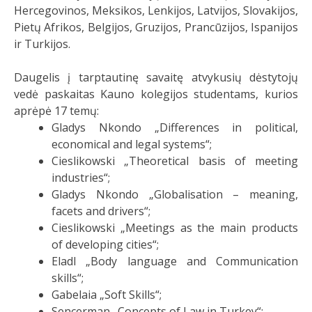
Hercegovinos, Meksikos, Lenkijos, Latvijos, Slovakijos,
Pietų Afrikos, Belgijos, Gruzijos, Prancūzijos, Ispanijos
ir Turkijos.
Daugelis į tarptautinę savaitę atvykusių dėstytojų
vedė paskaitas Kauno kolegijos studentams, kurios
aprėpė 17 temų:
Gladys Nkondo „Differences in political,
economical and legal systems“;
Cieslikowski „Theoretical basis of meeting
industries“;
Gladys Nkondo „Globalisation – meaning,
facets and drivers“;
Cieslikowski „Meetings as the main products
of developing cities“;
Eladl „Body language and Communication
skills“;
Gabelaia „Soft Skills“;
Sencerman „Concepts of Law in Turkey“;