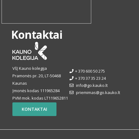
Kontaktai
VšĮ Kauno kolegija
+ 370 600 50 275
Pramonės pr. 20, LT-50468
+ 370 37 35 23 24
Kaunas
info@go.kauko.lt
Įmonės kodas 111965284
priemimas@go.kauko.lt
PVM mok. kodas LT119652811
KONTAKTAI