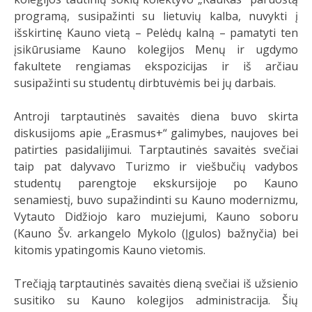
programą, susipažinti su lietuvių kalba, nuvykti į
išskirtinę Kauno vietą – Pelėdų kalną – pamatyti ten
įsikūrusiame Kauno kolegijos Menų ir ugdymo
fakultete rengiamas ekspozicijas ir iš arčiau
susipažinti su studentų dirbtuvėmis bei jų darbais.
Antroji tarptautinės savaitės diena buvo skirta
diskusijoms apie „Erasmus+“ galimybes, naujoves bei
patirties pasidalijimui. Tarptautinės savaitės svečiai
taip pat dalyvavo Turizmo ir viešbučių vadybos
studentų parengtoje ekskursijoje po Kauno
senamiestį, buvo supažindinti su Kauno modernizmu,
Vytauto Didžiojo karo muziejumi, Kauno soboru
(Kauno Šv. arkangelo Mykolo (Įgulos) bažnyčia) bei
kitomis ypatingomis Kauno vietomis.
Trečiąją tarptautinės savaitės dieną svečiai iš užsienio
susitiko su Kauno kolegijos administracija. Šių