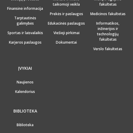
taikomoji veikla
fakultetas
Finansinė informacija
Prekės ir paslaugos
Medicinos fakultetas
Tarptautinės
galimybės
Edukacinės paslaugos
Informatikos,
inžinerijos ir
Sportas ir laisvalaikis
Viešieji pirkimai
technologijų
fakultetas
Karjeros paslaugos
Dokumentai
Verslo fakultetas
ĮVYKIAI
Naujienos
Kalendorius
BIBLIOTEKA
Biblioteka