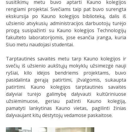
susitikimų metu buvo aptarti Kauno kolegijos
rengiami projektai. Svečiams taip pat buvo surengta
ekskursija po Kauno kolegijos biblioteką, dalis iš
užsienio atvykusių administracijos darbuotojų turėjo
progą susipažinti su Kauno kolegijos Technologijų
fakulteto laboratorijomis, jose esančia įranga, kuria
šiuo metu naudojasi studentai.
Tarptautinės savaitės metu tarp Kauno kolegijos ir
svečių iš užsienio aukštųjų mokyklų užsimezgė nauji
ryšiai, kilo idėjos bendriems projektams, buvo
pasidalinta gerąją patirtimi, įžvalgomis, sukaupta
patirtimi. Kauno kolegijos tarptautinės savaitės
dalyviai turėjo galimybę dalyvauti kultūriniuose
užsiėmimuose, geriau pažinti Kauno kolegiją,
pamatyti lankytinas Kauno vietas, pagilinti žinias
dalyvaujant kitų dėstytojų vedamose paskaitose.