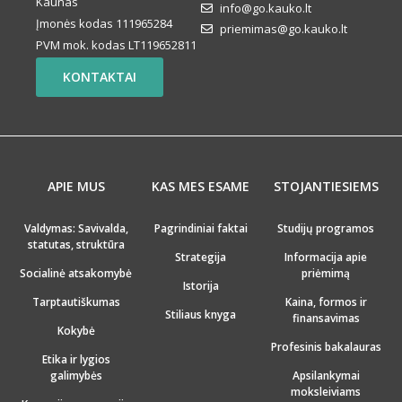
Kaunas
info@go.kauko.lt
Įmonės kodas 111965284
priemimas@go.kauko.lt
PVM mok. kodas LT119652811
KONTAKTAI
APIE MUS
KAS MES ESAME
STOJANTIESIEMS
Valdymas: Savivalda,
Pagrindiniai faktai
Studijų programos
statutas, struktūra
Strategija
Informacija apie
Socialinė atsakomybė
priėmimą
Istorija
Tarptautiškumas
Kaina, formos ir
Stiliaus knyga
finansavimas
Kokybė
Profesinis bakalauras
Etika ir lygios
galimybės
Apsilankymai
moksleiviams