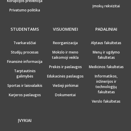
Korupcijos prevencija
Įmokų rekvizitai
Privatumo politika
STUDENTAMS
VISUOMENEI
PADALINIAI
Tvarkaraščiai
Reorganizacija
Alytaus fakultetas
Studijų procesas
Mokslo ir meno
Menų ir ugdymo
taikomoji veikla
fakultetas
Finansinė informacija
Prekės ir paslaugos
Medicinos fakultetas
Tarptautinės
galimybės
Edukacinės paslaugos
Informatikos,
inžinerijos ir
Sportas ir laisvalaikis
Viešieji pirkimai
technologijų
fakultetas
Karjeros paslaugos
Dokumentai
Verslo fakultetas
ĮVYKIAI