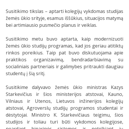
Susitikimo tikslas – aptarti kolegijų vykdomas studijas
žemės ūkio srityje, esamus iššūkius, situacijos matymą
bei artimiausio pusmečio planus ir veiklas.
Susitikimo metu buvo aptarta, kaip modernizuoti
žemės ūkio studijų programas, kad jos geriau atitiktų
rinkos poreikius. Taip pat buvo diskutuojama apie
praktikos organizavimą, bendradarbiavimą su
socialiniais partneriais ir galimybes pritraukti daugiau
studentų į šią sritį.
Susitikime dalyvavo žemės ūkio ministras Kazys
Starkevičius ir šios ministerijos atstovai, Kauno,
Vilniaus ir Utenos, Lietuvos inžinerijos kolegijų
atstovai, Agroverslų studijų programos studentai ir
dėstytojai. Ministro K. Starkevičiaus teigimu, šios
studijos ir toliau turi būti vykdomos kolegijose,
neardant binarinės sistemos ir netelkiant jų