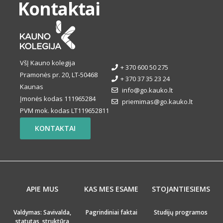
Kontaktai
VšĮ Kauno kolegija
+ 370 600 50 275
Pramonės pr. 20, LT-50468
+ 370 37 35 23 24
Kaunas
info@go.kauko.lt
Įmonės kodas 111965284
priemimas@go.kauko.lt
PVM mok. kodas LT119652811
KONTAKTAI
APIE MUS
KAS MES ESAME
STOJANTIESIEMS
Valdymas: Savivalda,
Pagrindiniai faktai
Studijų programos
statutas, struktūra