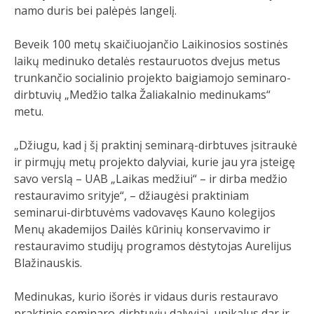
namo duris bei palėpės langelį.
Beveik 100 metų skaičiuojančio Laikinosios sostinės
laikų medinuko detalės restauruotos dvejus metus
trunkančio socialinio projekto baigiamojo seminaro-
dirbtuvių „Medžio talka Žaliakalnio medinukams“
metu.
„Džiugu, kad į šį praktinį seminarą-dirbtuves įsitraukė
ir pirmųjų metų projekto dalyviai, kurie jau yra įsteigę
savo verslą – UAB „Laikas medžiui“ – ir dirba medžio
restauravimo srityje“, – džiaugėsi praktiniam
seminarui-dirbtuvėms vadovavęs Kauno kolegijos
Menų akademijos Dailės kūrinių konservavimo ir
restauravimo studijų programos dėstytojas Aurelijus
Blažinauskis.
Medinukas, kurio išorės ir vidaus duris restauravo
praktinio seminaro-dirbtuvių dalyviai, unikalus dar ir