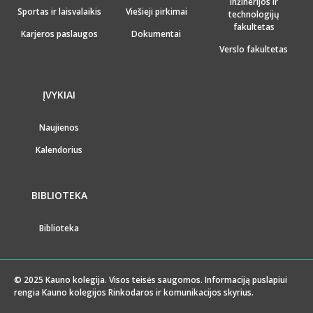
inžinerijos ir
Sportas ir laisvalaikis
Viešieji pirkimai
technologijų
fakultetas
Karjeros paslaugos
Dokumentai
Verslo fakultetas
ĮVYKIAI
Naujienos
Kalendorius
BIBLIOTEKA
Biblioteka
© 2025 Kauno kolegija. Visos teisės saugomos. Informaciją puslapiui
rengia Kauno kolegijos Rinkodaros ir komunikacijos skyrius.