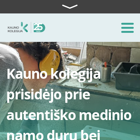
Skip to content
Kauno kolegija
prisidėjo prie
autentiško medinio
namo durų bei