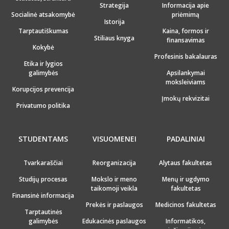
Strategija
Informacija apie
Socialinė atsakomybė
priėmimą
Istorija
Tarptautiškumas
Kaina, formos ir
Stiliaus knyga
finansavimas
Kokybė
Profesinis bakalauras
Etika ir lygios
galimybės
Apsilankymai
moksleiviams
Korupcijos prevencija
Įmokų rekvizitai
Privatumo politika
STUDENTAMS
VISUOMENEI
PADALINIAI
Tvarkaraščiai
Reorganizacija
Alytaus fakultetas
Studijų procesas
Mokslo ir meno
Menų ir ugdymo
taikomoji veikla
fakultetas
Finansinė informacija
Prekės ir paslaugos
Medicinos fakultetas
Tarptautinės
galimybės
Edukacinės paslaugos
Informatikos,