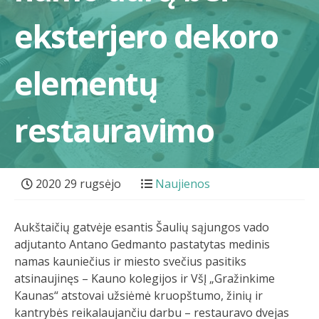
eksterjero dekoro
elementų
restauravimo
2020 29 rugsėjo
Naujienos
Aukštaičių gatvėje esantis Šaulių sąjungos vado
adjutanto Antano Gedmanto pastatytas medinis
namas kauniečius ir miesto svečius pasitiks
atsinaujinęs – Kauno kolegijos ir VšĮ „Gražinkime
Kaunas“ atstovai užsiėmė kruopštumo, žinių ir
kantrybės reikalaujančiu darbu – restauravo dvejas