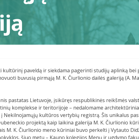
iją
ultūrinį paveldą ir siekdama pagerinti studijų aplinką bei p
novuoti buvusią pirmąją M. K. Čiurlionio dailės galeriją (A. M
jinis pastatas Lietuvoje, įsikūręs respublikinės reikšmės vals
atinių komplekse ir teritorijoje – nedalomame architektūrin
 į Nekilnojamųjų kultūros vertybių registrą. Šis unikalus pas
beneckio projektą kaip laikina galerija M. K. Čiurlionio kūr
 M. K. Čiurlionio meno kūriniai buvo perkelti į Vytauto Did
mokyklos, šiuo metu – Kauno kolegijos Menų ir ugdymo fakul