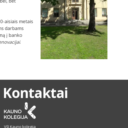
bei, bet
0-aisiais metais
iems darbams
imą į banko
enovacijai
.
Kontaktai
VšĮ Kauno kolegija