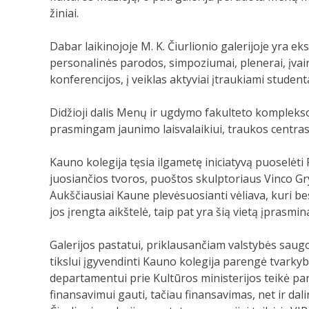
žiniai.
Dabar laikinojoje M. K. Čiurlionio galerijoje yra 
personalinės parodos, simpoziumai, plenerai, įvair
konferencijos, į veiklas aktyviai įtraukiami studenta
Didžioji dalis Menų ir ugdymo fakulteto komplekso
prasmingam jaunimo laisvalaikiui, traukos centras
Kauno kolegija tęsia ilgametę iniciatyvą puoselėt
juosiančios tvoros, puoštos skulptoriaus Vinco Gr
Aukščiausiai Kaune plevėsuosianti vėliava, kuri be
jos įrengta aikštelė, taip pat yra šią vietą įprasmi
Galerijos pastatui, priklausančiam valstybės saug
tikslui įgyvendinti Kauno kolegija parengė tvarky
departamentui prie Kultūros ministerijos teikė pa
finansavimui gauti, tačiau finansavimas, net ir dal