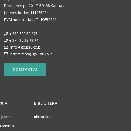
Pramonės pr. 20, LT-50468 Kaunas
Įmonės kodas 111965284
PVM mok. kodas LT119652811
+ 370 600 50 275
+ 370 37 35 23 24
info@go.kauko.lt
priemimas@go.kauko.lt
KONTAKTAI
YKIAI
BIBLIOTEKA
ujienos
Biblioteka
endorius