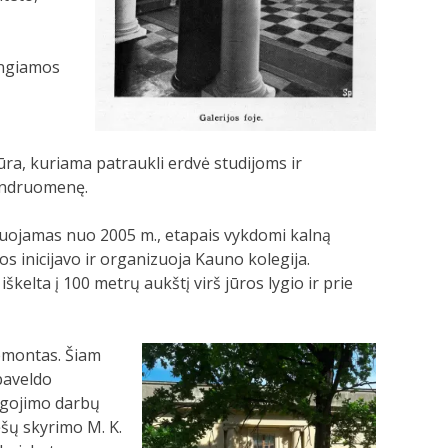
rengiamos
ra, kuriama patraukli erdvė studijoms ir
bendruomenę.
ovuojamas nuo 2005 m., etapais vykdomi kalną
s inicijavo ir organizuoja Kauno kolegija.
elta į 100 metrų aukštį virš jūros lygio ir prie
remontas. Šiam
paveldo
augojimo darbų
ėšų skyrimo M. K.