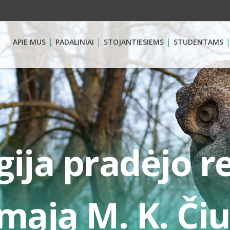
APIE MUS
PADALINIAI
STOJANTIESIEMS
STUDENTAMS
ija pradėjo r
mąją M. K. Čiu