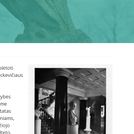
lėtoti
ackevičiaus
tybės
iame
tatas
iniams,
žiojo
teto,