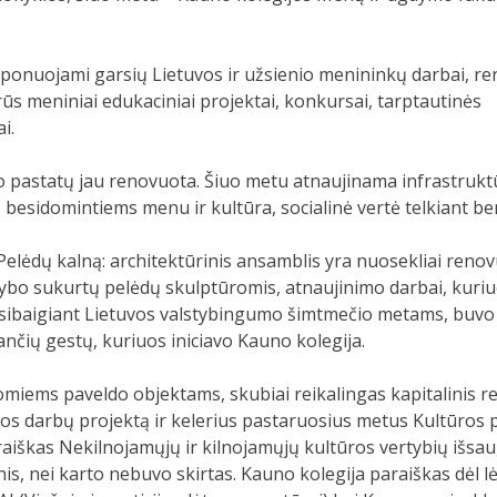
eksponuojami garsių Lietuvos ir užsienio menininkų darbai, 
ūs meniniai edukaciniai projektai, konkursai, tarptautinės
i.
 pastatų jau renovuota. Šiuo metu atnaujinama infrastruktū
 besidomintiems menu ir kultūra, socialinė vertė telkiant 
i Pelėdų kalną: architektūrinis ansamblis yra nuosekliai ren
ybo sukurtų pelėdų skulptūromis, atnaujinimo darbai, kuriuo
sibaigiant Lietuvos valstybingumo šimtmečio metams, buvo išk
nančių gestų, kuriuos iniciavo Kauno kolegija.
omiems paveldo objektams, skubiai reikalingas kapitalinis 
bos darbų projektą ir kelerius pastaruosius metus Kultūros 
raiškas Nekilnojamųjų ir kilnojamųjų kultūros vertybių išs
inis, nei karto nebuvo skirtas. Kauno kolegija paraiškas dėl l