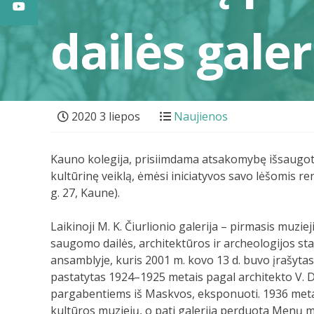
dailės galer
2020 3 liepos
Naujienos
Kauno kolegija, prisiimdama atsakomybę išsaugoti k
kultūrinę veiklą, ėmėsi iniciatyvos savo lėšomis re
g. 27, Kaune).
Laikinoji M. K. Čiurlionio galerija – pirmasis muzie
saugomo dailės, architektūros ir archeologijos st
ansamblyje, kuris 2001 m. kovo 13 d. buvo įrašytas
pastatytas 1924–1925 metais pagal architekto V. Du
pargabentiems iš Maskvos, eksponuoti. 1936 metais
kultūros muziejų, o pati galerija perduota Menų 