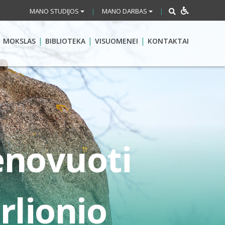
MANO STUDIJOS
MANO DARBAS
|
|
MOKSLAS
BIBLIOTEKA
VISUOMENEI
KONTAKTAI
enovuoti
rlionio