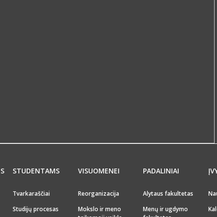
MS
STUDENTAMS
VISUOMENEI
PADALINIAI
ĮV
Tvarkaraščiai
Reorganizacija
Alytaus fakultetas
Na
Studijų procesas
Mokslo ir meno
Menų ir ugdymo
Kal