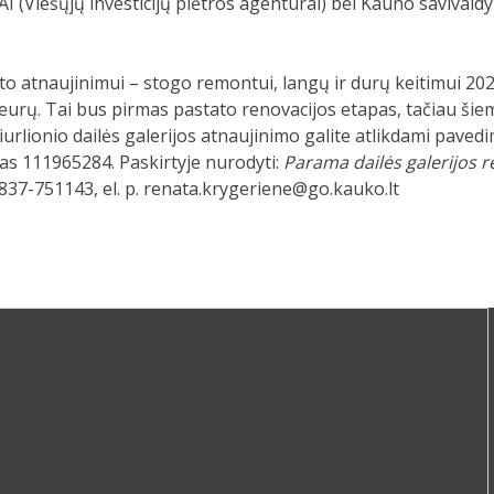
PAI (Viešųjų investicijų plėtros agentūrai) bei Kauno savivaldy
ato atnaujinimui – stogo remontui, langų ir durų keitimui 202
. eurų. Tai bus pirmas pastato renovacijos etapas, tačiau š
iurlionio dailės galerijos atnaujinimo galite atlikdami paved
as 111965284. Paskirtyje nurodyti:
Parama dailės galerijos r
 837-751143, el. p. renata.krygeriene@go.kauko.lt