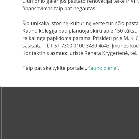
Čiurlionio galerijos pastato renovacijai teikė ir VI
finansavimas taip pat negautas.
Šio unikalią istorinę-kultūrinę vertę turinčio past
Kauno kolegija pati planuoja skirti apie 150 tūkst
reikalinga papildoma parama. Prisidėti prie M. K. Č
sąskaitą – LT 51 7300 0100 3430 4643. Įmonės kod
Kontaktinis asmuo: juristė Renata Krygerienė, tel.
Taip pat skaitykite portale „
Kauno diena
“.