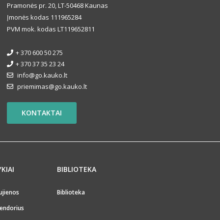
Pramonės pr. 20, LT-50468 Kaunas
Įmonės kodas 111965284
PVM mok. kodas LT119652811
+ 370 600 50 275
+ 370 37 35 23 24
info@go.kauko.lt
priemimas@go.kauko.lt
KONTAKTAI
YKIAI
BIBLIOTEKA
ujienos
Biblioteka
endorius