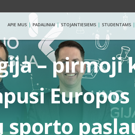
APIE MUS
PADALINIAI
STOJANTIESIEMS
STUDENTAMS
ija – pirmoji 
apusi Europos
 sporto pasla