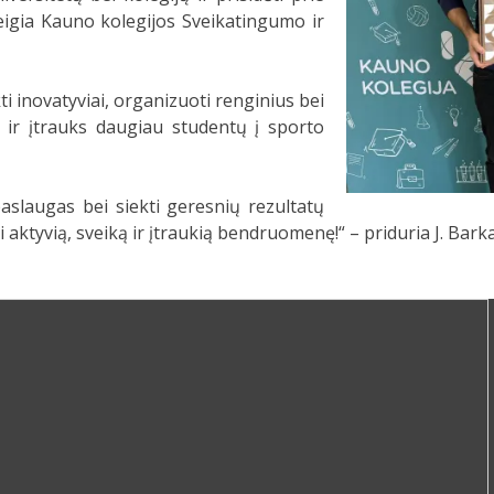
eigia Kauno kolegijos Sveikatingumo ir
 inovatyviai, organizuoti renginius bei
ir įtrauks daugiau studentų į sporto
aslaugas bei siekti geresnių rezultatų
i aktyvią, sveiką ir įtraukią bendruomenę!“ – priduria J. Bark