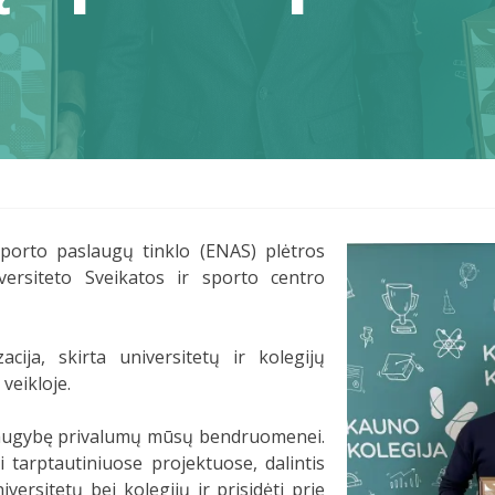
porto paslaugų tinklo (ENAS) plėtros
versiteto Sveikatos ir sporto centro
ija, skirta universitetų ir kolegijų
 veikloje.
a daugybę privalumų mūsų bendruomenei.
tarptautiniuose projektuose, dalintis
versitetų bei kolegijų ir prisidėti prie