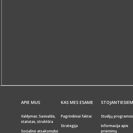
APIE MUS
KAS MES ESAME
STOJANTIESIE
Valdymas: Savivalda,
Pagrindiniai faktai
Studijų programos
statutas, struktūra
Strategija
Informacija apie
Socialinė atsakomybė
priėmimą