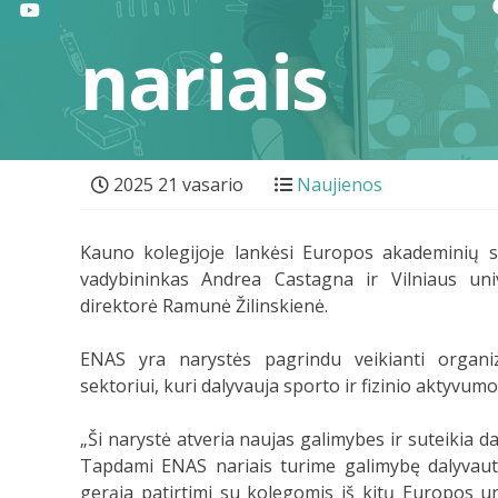
nariais
2025 21 vasario
Naujienos
Kauno kolegijoje lankėsi Europos akademinių s
vadybininkas Andrea Castagna ir Vilniaus uni
direktorė Ramunė Žilinskienė.
ENAS yra narystės pagrindu veikianti organizac
sektoriui, kuri dalyvauja sporto ir fizinio aktyvumo
„Ši narystė atveria naujas galimybes ir suteiki
Tapdami ENAS nariais turime galimybę dalyvauti 
gerąja patirtimi su kolegomis iš kitų Europos uni