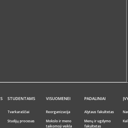
MS
STUDENTAMS
VISUOMENEI
PADALINIAI
ĮV
Tvarkaraščiai
Reorganizacija
Alytaus fakultetas
Na
Studijų procesas
Mokslo ir meno
Menų ir ugdymo
Kal
taikomoji veikla
fakultetas