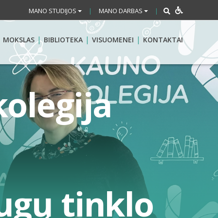
MANO STUDIJOS
MANO DARBAS
|
|
MOKSLAS
BIBLIOTEKA
VISUOMENEI
KONTAKTAI
kolegija
ugų tinklo