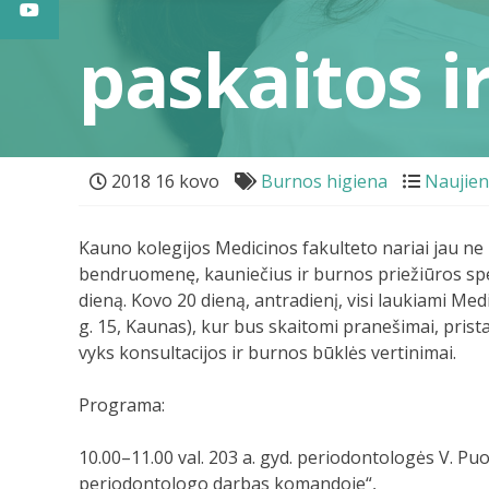
paskaitos i
2018 16 kovo
Burnos higiena
Naujie
Kauno kolegijos Medicinos fakulteto nariai jau ne 
bendruomenę, kauniečius ir burnos priežiūros spe
dieną. Kovo 20 dieną, antradienį, visi laukiami Me
g. 15, Kaunas), kur bus skaitomi pranešimai, pri
vyks konsultacijos ir burnos būklės vertinimai.
Programa:
10.00–11.00 val. 203 a. gyd. periodontologės V. P
periodontologo darbas komandoje“,