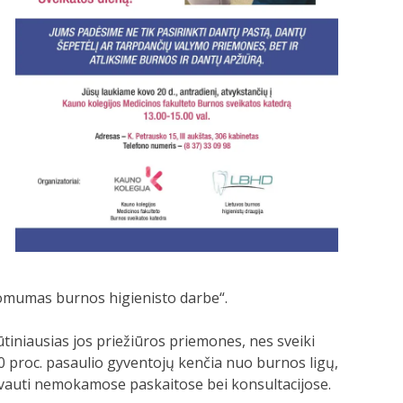
aikomumas burnos higienisto darbe“.
tiniausias jos priežiūros priemones, nes sveiki
0 proc. pasaulio gyventojų kenčia nuo burnos ligų,
alyvauti nemokamose paskaitose bei konsultacijose.