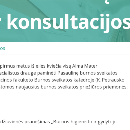
r konsultacijo
nos
pirmus metus iš eilės kviečia visą Alma Mater
cialistus drauge paminėti Pasaulinę burnos sveikatos
dicinos fakulteto Burnos sveikatos katedroje (K. Petrausko
statomos naujausius burnos sveikatos priežiūros priemonės,
uodžiuvienės pranešimas „Burnos higienisto ir gydytojo