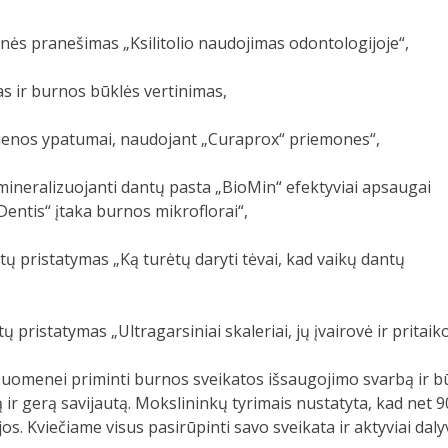
ienės pranešimas „Ksilitolio naudojimas odontologijoje“,
s ir burnos būklės vertinimas,
igienos ypatumai, naudojant „Curaprox“ priemones“,
emineralizuojanti dantų pasta „BioMin“ efektyviai apsaugai
entis“ įtaka burnos mikroflorai“,
tų pristatymas „Ką turėtų daryti tėvai, kad vaikų dantų
ų pristatymas „Ultragarsiniai skaleriai, jų įvairovė ir prit
suomenei priminti burnos sveikatos išsaugojimo svarbą ir bū
r gerą savijautą. Mokslininkų tyrimais nustatyta, kad net 9
os. Kviečiame visus pasirūpinti savo sveikata ir aktyviai d