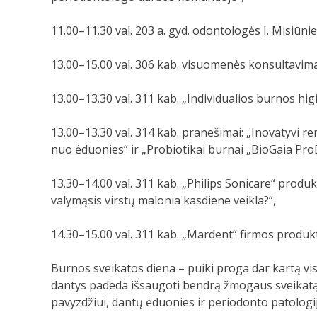
11.00–11.30 val. 203 a. gyd. odontologės I. Misiūn
13.00–15.00 val. 306 kab. visuomenės konsultavima
13.00–13.30 val. 311 kab. „Individualios burnos h
13.00–13.30 val. 314 kab. pranešimai: „Inovatyvi r
nuo ėduonies“ ir „Probiotikai burnai „BioGaia ProD
13.30–14.00 val. 311 kab. „Philips Sonicare“ produk
valymąsis virstų malonia kasdiene veikla?“,
14.30–15.00 val. 311 kab. „Mardent“ firmos produkt
Burnos sveikatos diena – puiki proga dar kartą vi
dantys padeda išsaugoti bendrą žmogaus sveikatą i
pavyzdžiui, dantų ėduonies ir periodonto patologij