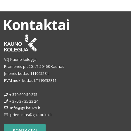
Kontaktai
VšĮ Kauno kolegija
Pramonės pr. 20, LT-50468 Kaunas
Įmonės kodas 111965284
PVM mok. kodas LT119652811
+ 370 600 50 275
+ 370 37 35 23 24
info@go.kauko.lt
priemimas@go.kauko.lt
KONTAKTAI