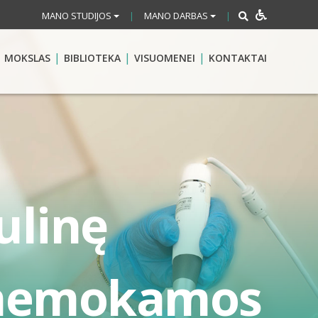
MANO STUDIJOS
MANO DARBAS
|
|
MOKSLAS
BIBLIOTEKA
VISUOMENEI
KONTAKTAI
ulinę
: nemokamos