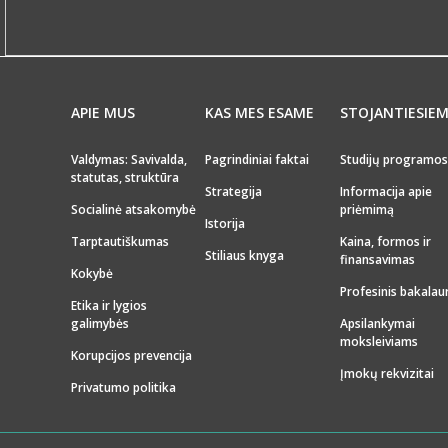
APIE MUS
KAS MES ESAME
STOJANTIESIE
Valdymas: Savivalda,
Pagrindiniai faktai
Studijų programos
statutas, struktūra
Strategija
Informacija apie
Socialinė atsakomybė
priėmimą
Istorija
Tarptautiškumas
Kaina, formos ir
Stiliaus knyga
finansavimas
Kokybė
Profesinis bakalau
Etika ir lygios
galimybės
Apsilankymai
moksleiviams
Korupcijos prevencija
Įmokų rekvizitai
Privatumo politika