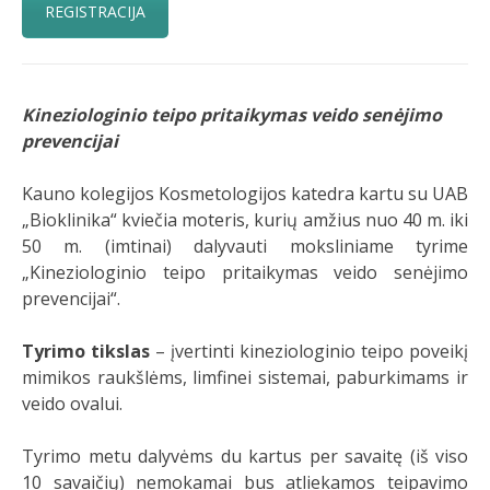
REGISTRACIJA
Kineziologinio teipo pritaikymas veido senėjimo
prevencijai
Kauno kolegijos Kosmetologijos katedra kartu su UAB
„Bioklinika“ kviečia moteris, kurių amžius nuo 40 m. iki
50 m. (imtinai) dalyvauti moksliniame tyrime
„Kineziologinio teipo pritaikymas veido senėjimo
prevencijai“.
Tyrimo tikslas
– įvertinti kineziologinio teipo poveikį
mimikos raukšlėms, limfinei sistemai, paburkimams ir
veido ovalui.
Tyrimo metu dalyvėms du kartus per savaitę (iš viso
10 savaičių) nemokamai bus atliekamos teipavimo