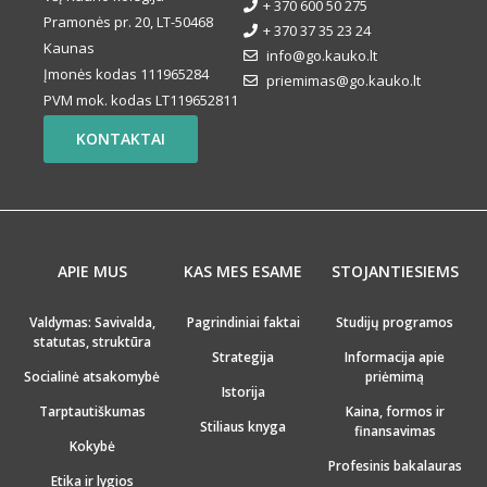
+ 370 600 50 275
Pramonės pr. 20, LT-50468
+ 370 37 35 23 24
Kaunas
info@go.kauko.lt
Įmonės kodas 111965284
priemimas@go.kauko.lt
PVM mok. kodas LT119652811
KONTAKTAI
APIE MUS
KAS MES ESAME
STOJANTIESIEMS
Valdymas: Savivalda,
Pagrindiniai faktai
Studijų programos
statutas, struktūra
Strategija
Informacija apie
Socialinė atsakomybė
priėmimą
Istorija
Tarptautiškumas
Kaina, formos ir
Stiliaus knyga
finansavimas
Kokybė
Profesinis bakalauras
Etika ir lygios