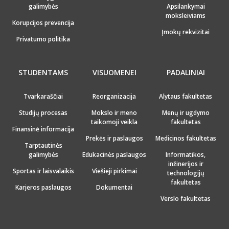
galimybės
Apsilankymai
moksleiviams
Korupcijos prevencija
Įmokų rekvizitai
Privatumo politika
STUDENTAMS
VISUOMENEI
PADALINIAI
Tvarkaraščiai
Reorganizacija
Alytaus fakultetas
Studijų procesas
Mokslo ir meno
Menų ir ugdymo
taikomoji veikla
fakultetas
Finansinė informacija
Prekės ir paslaugos
Medicinos fakultetas
Tarptautinės
galimybės
Edukacinės paslaugos
Informatikos,
inžinerijos ir
Sportas ir laisvalaikis
Viešieji pirkimai
technologijų
fakultetas
Karjeros paslaugos
Dokumentai
Verslo fakultetas