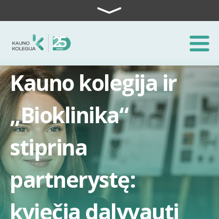
Skip to content
Kauno kolegija ir
„Bioklinika“
stiprina
partnerystę:
kviečia dalyvauti