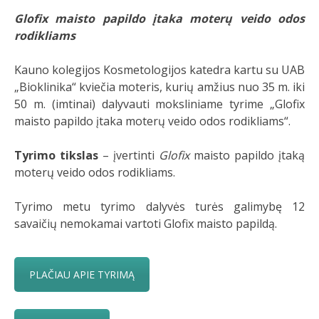
Glofix maisto papildo įtaka moterų veido odos
rodikliams
Kauno kolegijos Kosmetologijos katedra kartu su UAB
„Bioklinika“ kviečia moteris, kurių amžius nuo 35 m. iki
50 m. (imtinai) dalyvauti moksliniame tyrime „Glofix
maisto papildo įtaka moterų veido odos rodikliams“.
Tyrimo tikslas
– įvertinti
Glofix
maisto papildo įtaką
moterų veido odos rodikliams.
Tyrimo metu tyrimo dalyvės turės galimybę 12
savaičių nemokamai vartoti Glofix maisto papildą.
PLAČIAU APIE TYRIMĄ