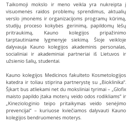
Taikomoji mokslo ir meno veikla yra nukreipta į
visuomenės raidos problemų sprendimus, aktualių
verslo įmonėms ir organizacijoms programų kūrimą,
studijų proceso kokybės gerinimą, papildomų lėšų
pritraukimą, Kauno kolegijos pripažinimo
tarptautiniame lygmenyje siekimą. Šioje veikloje
dalyvauja Kauno kolegijos akademinis personalas,
socialiniai ir akademiniai partneriai iš Lietuvos ir
užsienio šalių, studentai.
Kauno kolegijos Medicinos fakulteto Kosmetologijos
katedra ir toliau stiprina partnerystę su „Bioklinika“.
Šįkart bus atliekami net du moksliniai tyrimai – „Glofix
maisto papildo įtaka moterų veido odos rodikliams“ ir
„Kineziologinio teipo pritaikymas veido senėjimo
prevencijai“ – kuriuose kviečiamos dalyvauti Kauno
kolegijos bendruomenės moterys.