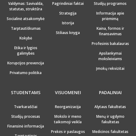
Valdymas: Savivalda,
Pagrindiniai faktai
Studijų programos
statutas, struktūra
Strategija
Informacija apie
Socialinė atsakomybė
priėmimą
Istorija
Tarptautiškumas
Kaina, formos ir
Stiliaus knyga
finansavimas
Kokybė
Profesinis bakalauras
Etika ir lygios
galimybės
Apsilankymai
moksleiviams
Korupcijos prevencija
Įmokų rekvizitai
Privatumo politika
STUDENTAMS
VISUOMENEI
PADALINIAI
Tvarkaraščiai
Reorganizacija
Alytaus fakultetas
Studijų procesas
Mokslo ir meno
Menų ir ugdymo
taikomoji veikla
fakultetas
Finansinė informacija
Prekės ir paslaugos
Medicinos fakultetas
Tarptautinės