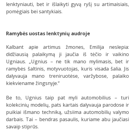
lenktyniauti, bet ir išlaikyti gyvą ryšį su artimaisiais,
pomėgiais bei santykiais.
Ramybės uostas lenktynių audroje
Kalbant apie artimus žmones, Emilija neslepia:
didžiausią palaikymą ji jaučia iš tėčio ir vaikino
Ugniaus. „Ugnius – ne tik mano mylimasis, bet ir
ramybės šaltinis, motyvuotojas, kuris visada šalia. Jis
dalyvauja mano treniruotėse, varžybose, palaiko
kiekviename žingsnyje.“
Be to, Ugnius taip pat myli automobilius – turi
kolekcinių modelių, pats kartais dalyvauja parodose ir
puikiai išmano techniką, užsiima automobilių valymo
darbais. Tai – bendras pasaulis, kuriame abu jaučiasi
savaip stiprūs.