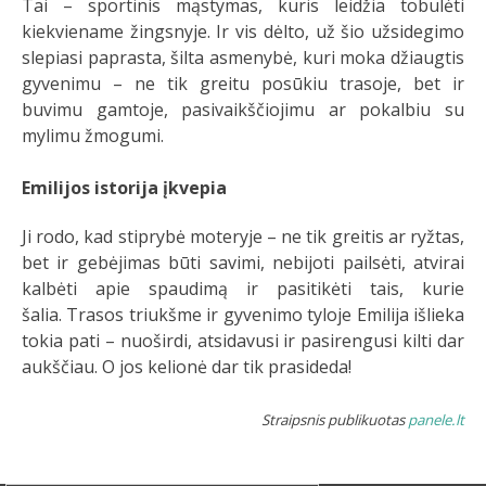
Tai – sportinis mąstymas, kuris leidžia tobulėti
kiekviename žingsnyje. Ir vis dėlto, už šio užsidegimo
slepiasi paprasta, šilta asmenybė, kuri moka džiaugtis
gyvenimu – ne tik greitu posūkiu trasoje, bet ir
buvimu gamtoje, pasivaikščiojimu ar pokalbiu su
mylimu žmogumi.
Emilijos istorija įkvepia
Ji rodo, kad stiprybė moteryje – ne tik greitis ar ryžtas,
bet ir gebėjimas būti savimi, nebijoti pailsėti, atvirai
kalbėti apie spaudimą ir pasitikėti tais, kurie
šalia. Trasos triukšme ir gyvenimo tyloje Emilija išlieka
tokia pati – nuoširdi, atsidavusi ir pasirengusi kilti dar
aukščiau. O jos kelionė dar tik prasideda!
Straipsnis publikuotas
panele.lt