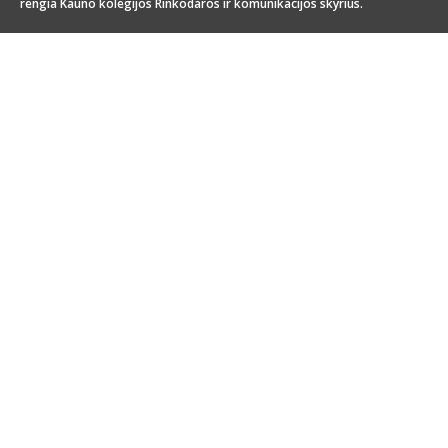
rengia Kauno kolegijos Rinkodaros ir komunikacijos skyrius.