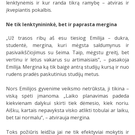
lenktynėmis ir kur randa tikrą ramybę – atviras ir
įkvepiantis pokalbis.
Ne tik lenktynininkė, bet ir paprasta mergina
„Už trasos ribų aš esu tiesiog Emilija – dukra,
studentė, mergina, kuri mėgsta saldumynus ir
pasivaikščiojimus su šeima. Taip, mėgstu greitį, bet
vertinu ir lėtus vakarus su artimaisiais“, – pasakoja
Emilija. Mergina ką tik baigė antrą studijų kursą ir nuo
rudens pradės paskutinius studijų metus.
Nors Emilijos gyvenime veiksmo netrūksta, ji tikina –
viską spėti įmanoma. „Laiko planavimas padeda
kiekvienam dalykui skirti tiek dėmesio, kiek noriu.
Aišku, kartais nepavyksta visko atlikti tobulai ar laiku,
bet tai normalu“, – atvirauja mergina.
Toks požiūris leidžia jai ne tik efektyviai mokytis ir