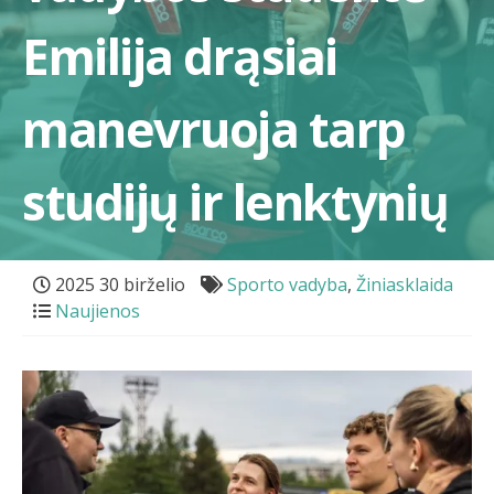
Emilija drąsiai
manevruoja tarp
studijų ir lenktynių
2025 30 birželio
Sporto vadyba
,
Žiniasklaida
Naujienos