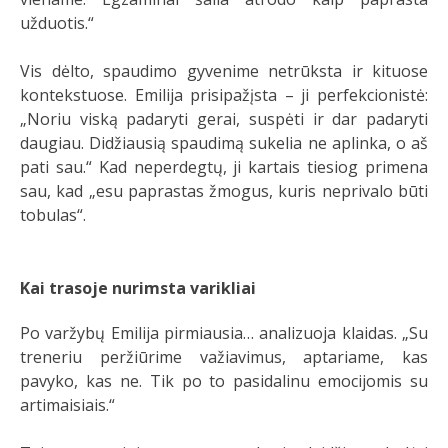
užduotis.“
Vis dėlto, spaudimo gyvenime netrūksta ir kituose
kontekstuose. Emilija prisipažįsta – ji perfekcionistė:
„Noriu viską padaryti gerai, suspėti ir dar padaryti
daugiau. Didžiausią spaudimą sukelia ne aplinka, o aš
pati sau.“ Kad neperdegtų, ji kartais tiesiog primena
sau, kad „esu paprastas žmogus, kuris neprivalo būti
tobulas“.
Kai trasoje nurimsta varikliai
Po varžybų Emilija pirmiausia… analizuoja klaidas. „Su
treneriu peržiūrime važiavimus, aptariame, kas
pavyko, kas ne. Tik po to pasidalinu emocijomis su
artimaisiais.“