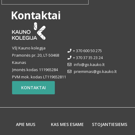
Kontaktai
VšĮ Kauno kolegija
+ 370 600 50 275
Pramonės pr. 20, LT-50468
+ 370 37 35 23 24
Kaunas
info@go.kauko.lt
Įmonės kodas 111965284
priemimas@go.kauko.lt
PVM mok. kodas LT119652811
KONTAKTAI
APIE MUS
KAS MES ESAME
STOJANTIESIEMS