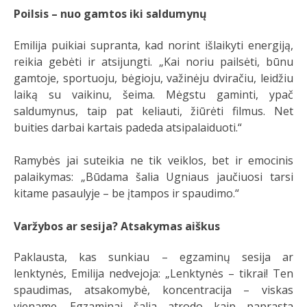
Poilsis – nuo gamtos iki saldumynų
Emilija puikiai supranta, kad norint išlaikyti energiją,
reikia gebėti ir atsijungti. „Kai noriu pailsėti, būnu
gamtoje, sportuoju, bėgioju, važinėju dviračiu, leidžiu
laiką su vaikinu, šeima. Mėgstu gaminti, ypač
saldumynus, taip pat keliauti, žiūrėti filmus. Net
buities darbai kartais padeda atsipalaiduoti.“
Ramybės jai suteikia ne tik veiklos, bet ir emocinis
palaikymas: „Būdama šalia Ugniaus jaučiuosi tarsi
kitame pasaulyje – be įtampos ir spaudimo.“
Varžybos ar sesija? Atsakymas aiškus
Paklausta, kas sunkiau – egzaminų sesija ar
lenktynės, Emilija nedvejoja: „Lenktynės – tikrai! Ten
spaudimas, atsakomybė, koncentracija – viskas
viename. Egzaminai šalia atrodo kaip paprasta