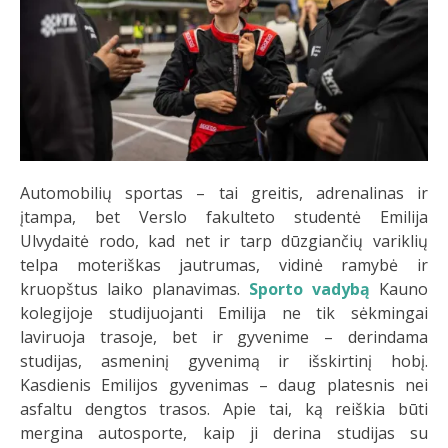
Automobilių sportas – tai greitis, adrenalinas ir
įtampa, bet Verslo fakulteto studentė Emilija
Ulvydaitė rodo, kad net ir tarp dūzgiančių variklių
telpa moteriškas jautrumas, vidinė ramybė ir
kruopštus laiko planavimas.
Sporto vadybą
Kauno
kolegijoje studijuojanti Emilija ne tik sėkmingai
laviruoja trasoje, bet ir gyvenime – derindama
studijas, asmeninį gyvenimą ir išskirtinį hobį.
Kasdienis Emilijos gyvenimas – daug platesnis nei
asfaltu dengtos trasos. Apie tai, ką reiškia būti
mergina autosporte, kaip ji derina studijas su