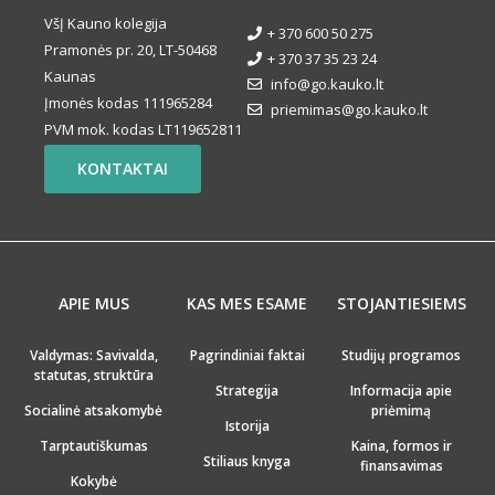
VšĮ Kauno kolegija
+ 370 600 50 275
Pramonės pr. 20, LT-50468
+ 370 37 35 23 24
Kaunas
info@go.kauko.lt
Įmonės kodas 111965284
priemimas@go.kauko.lt
PVM mok. kodas LT119652811
KONTAKTAI
APIE MUS
KAS MES ESAME
STOJANTIESIEMS
Valdymas: Savivalda,
Pagrindiniai faktai
Studijų programos
statutas, struktūra
Strategija
Informacija apie
Socialinė atsakomybė
priėmimą
Istorija
Tarptautiškumas
Kaina, formos ir
Stiliaus knyga
finansavimas
Kokybė