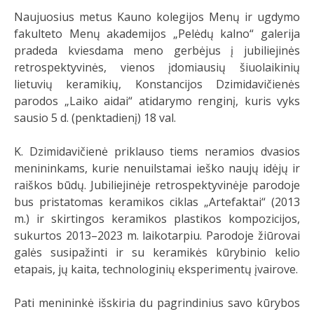
Naujuosius metus Kauno kolegijos Menų ir ugdymo
fakulteto Menų akademijos „Pelėdų kalno“ galerija
pradeda kviesdama meno gerbėjus į jubiliejinės
retrospektyvinės, vienos įdomiausių šiuolaikinių
lietuvių keramikių, Konstancijos Dzimidavičienės
parodos „Laiko aidai“ atidarymo renginį, kuris vyks
sausio 5 d. (penktadienį) 18 val.
K. Dzimidavičienė priklauso tiems neramios dvasios
menininkams, kurie nenuilstamai ieško naujų idėjų ir
raiškos būdų. Jubiliejinėje retrospektyvinėje parodoje
bus pristatomas keramikos ciklas „Artefaktai“ (2013
m.) ir skirtingos keramikos plastikos kompozicijos,
sukurtos 2013–2023 m. laikotarpiu. Parodoje žiūrovai
galės susipažinti ir su keramikės kūrybinio kelio
etapais, jų kaita, technologinių eksperimentų įvairove.
Pati menininkė išskiria du pagrindinius savo kūrybos