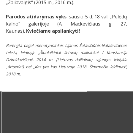
„Žaliavalgis“ (2015 m., 2016 m.).
Parodos atidarymas vyks
: sausio 5 d. 18 val. „Pelėdų
kalno“ galerijoje (A. Mackevičiaus g. 27,
Kaunas).
Kviečiame apsilankyti!
Parengta pagal menotyrininkės Lijanos Šatavičiūtės-Natalevičienės
tekstą leidinyje „Šiuolaikiniai lietuvių dailininkai / Konstancija
Dzimidavičienė, 2014 m. (Lietuvos dailininkų sąjungos leidykla
„Artseria“) bei „Kas yra kas Lietuvoje 2018. Šimtmečio leidimas“,
2018 m.