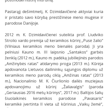
postmodernistinį mišrumą.
Pastarąjį dešimtmetį, K. Dzimidavičienė aktyviai kuria
ir pristato savo kūrybą prestižinėse meno mugėse ir
parodose Danijoje.
2012 m. K. Dzimidavičienei suteikta prof. Liudviko
Strolio vardo premija už keramikos kūrinį „Pusė žalio“
(Vilniaus keramikos meno bienalės paroda). Ji yra
pelniusi Kauno m. III laipsnio „Santakos“ garbės
ženklą (2012 m.), Kauno m. padėką jubiliejinės parodos
„Amžinybės ratas“ atidarymo proga (2013 m.). Kūrėja
apdovanota Lietuvos dailininkų sąjungos diplomu už
keramikos meno parodų ciklą „Amžinas ratas“ (2013
m.), Nacionalinio M. K. Čiurlionio dailės muziejaus
apdovanojimu už kūrinį „Žaliavalgis“ (paroda
„Geriausias 2016 metų kūrinys“, 2017 m.). Baltijos šalių
šiuolaikinės keramikos parodose „Pavasaris“
keramikė įvertinta II vieta už kūrinius „Vaikų žemė“,