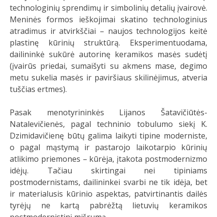
technologinių sprendimų ir simbolinių detalių įvairovė.
Meninės formos ieškojimai skatino technologinius
atradimus ir atvirkščiai – naujos technologijos keitė
plastinę kūrinių struktūrą. Eksperimentuodama,
dailininkė sukūrė autorinę keramikos masės sudėtį
(įvairūs priedai, sumaišyti su akmens mase, degimo
metu sukelia masės ir paviršiaus skilinėjimus, atveria
tuščias ertmes).
Pasak menotyrininkės Lijanos Šatavičiūtės-
Natalevičienės, pagal techninio tobulumo siekį K.
Dzimidavičienę būtų galima laikyti tipine moderniste,
o pagal mąstymą ir pastarojo laikotarpio kūrinių
atlikimo priemones – kūrėja, įtakota postmodernizmo
idėjų. Tačiau skirtingai nei tipiniams
postmodernistams, dailininkei svarbi ne tik idėja, bet
ir materialusis kūrinio aspektas, patvirtinantis dailės
tyrėjų ne kartą pabrėžtą lietuvių keramikos