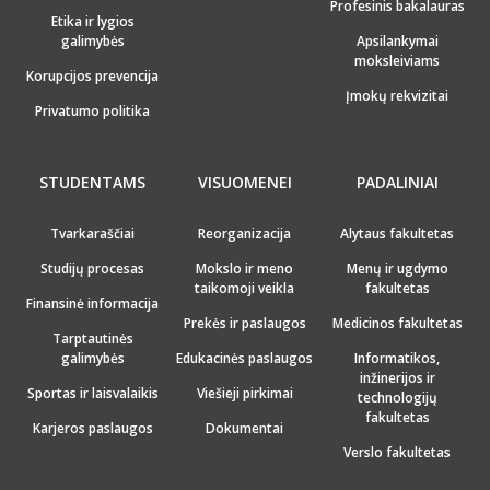
Profesinis bakalauras
Etika ir lygios
galimybės
Apsilankymai
moksleiviams
Korupcijos prevencija
Įmokų rekvizitai
Privatumo politika
STUDENTAMS
VISUOMENEI
PADALINIAI
Tvarkaraščiai
Reorganizacija
Alytaus fakultetas
Studijų procesas
Mokslo ir meno
Menų ir ugdymo
taikomoji veikla
fakultetas
Finansinė informacija
Prekės ir paslaugos
Medicinos fakultetas
Tarptautinės
galimybės
Edukacinės paslaugos
Informatikos,
inžinerijos ir
Sportas ir laisvalaikis
Viešieji pirkimai
technologijų
fakultetas
Karjeros paslaugos
Dokumentai
Verslo fakultetas