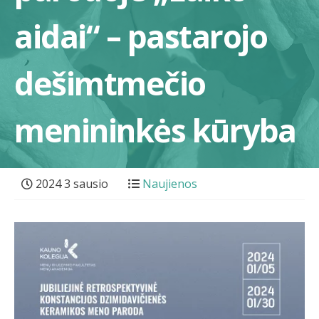
aidai“ – pastarojo
dešimtmečio
menininkės kūryba
2024 3 sausio
Naujienos