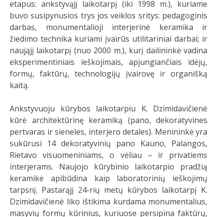
etapus: ankstyvąjį laikotarpį (iki 1998 m.), kuriame
buvo susipynusios trys jos veiklos sritys: pedagoginis
darbas, monumentalioji interjerinė keramika ir
žiedimo technika kuriami įvairūs utilitariniai darbai; ir
naująjį laikotarpį (nuo 2000 m.), kurį dailininkė vadina
eksperimentiniais ieškojimais, apjungiančiais idėjų,
formų, faktūrų, technologijų įvairovę ir organišką
kaitą.
Ankstyvuoju kūrybos laikotarpiu K. Dzimidavičienė
kūrė architektūrinę keramiką (pano, dekoratyvines
pertvaras ir sieneles, interjero detales). Menininkė yra
sukūrusi 14 dekoratyvinių pano Kauno, Palangos,
Rietavo visuomeniniams, o vėliau – ir privatiems
interjerams. Naujojo kūrybinio laikotarpio pradžią
keramikė apibūdina kaip laboratorinių ieškojimų
tarpsnį. Pastarąjį 24-rių metų kūrybos laikotarpį K.
Dzimidavičienė liko ištikima kurdama monumentalius,
masyvių formų kūrinius, kuriuose persipina faktūrų,