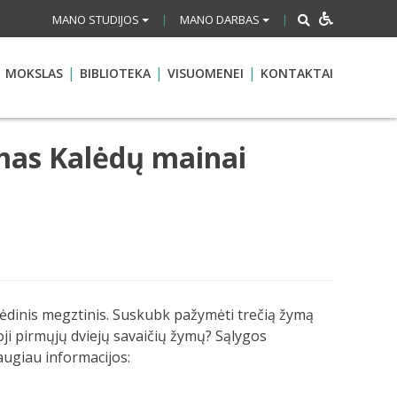
MANO STUDIJOS
MANO DARBAS
|
|
MOKSLAS
BIBLIOTEKA
VISUOMENEI
KONTAKTAI
imas Kalėdų mainai
lėdinis megztinis. Suskubk pažymėti trečią žymą
koji pirmųjų dviejų savaičių žymų? Sąlygos
augiau informacijos: