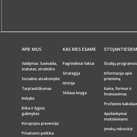
APIE MUS
KAS MES ESAME
STOJANTIESIE
Valdymas: Savivalda,
Pagrindiniai faktai
Studijų programos
statutas, struktūra
Strategija
Informacija apie
Socialinė atsakomybė
priėmimą
Istorija
Tarptautiškumas
Kaina, formos ir
Stiliaus knyga
finansavimas
Kokybė
Profesinis bakalau
Etika ir lygios
galimybės
Apsilankymai
moksleiviams
Korupcijos prevencija
Įmokų rekvizitai
Privatumo politika