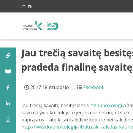
Skip to content
LT
EN
Jau trečią savaitę besi
pradeda finalinę savaitę
2017 18 gruodžio
Facebook
Jau trečią savaitę besitęsiantis
#KaunoKolegija
žai
savo dalyvio kortelėje, o jei jos dar neturi, užsuk
paprastos – ateiki su kalėdine kepure bei kalėdin
http://www.kaunokolegija.lt/atrask-kaledas-kauno