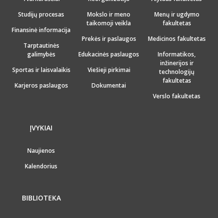
Studijų procesas
Mokslo ir meno
Menų ir ugdymo
taikomoji veikla
fakultetas
Finansinė informacija
Prekės ir paslaugos
Medicinos fakultetas
Tarptautinės
galimybės
Edukacinės paslaugos
Informatikos,
inžinerijos ir
Sportas ir laisvalaikis
Viešieji pirkimai
technologijų
fakultetas
Karjeros paslaugos
Dokumentai
Verslo fakultetas
ĮVYKIAI
Naujienos
Kalendorius
BIBLIOTEKA