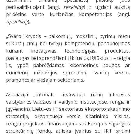
perkvalifikuojant (angl.
reskilling
) ir ugdant aukštą
pridėtinę vertę kuriančias kompetencijas (angl.
upskilling
).
„Svarbi kryptis – taikomųjų mokslinių tyrimų metu
sukurtų žinių bei tyrėjų kompetencijų panaudojimas
kuriant inovatyvias technologijas, produktus,
paslaugas bei sprendžiant iškilusius iššūkius”, – teigia
jis, ypač pabrėždamas kibernetinės saugos ar
duomenų inžinerijos sprendimų svarbą verslo,
pramonės ar viešajam sektoriams.
Asociacija „Infobalt“ atstovauja narių interesus
valstybinės valdžios ir valdymo institucijose, rengia ir
įgyvendina Lietuvos IT sektoriaus eksporto skatinimo
strategiją, organizuoja verslo skatinimo misijas,
rengia projektus, finansuojamus iš Europos Sąjungos
struktūrinių fondų, atlieka įvairius su IRT sritimi