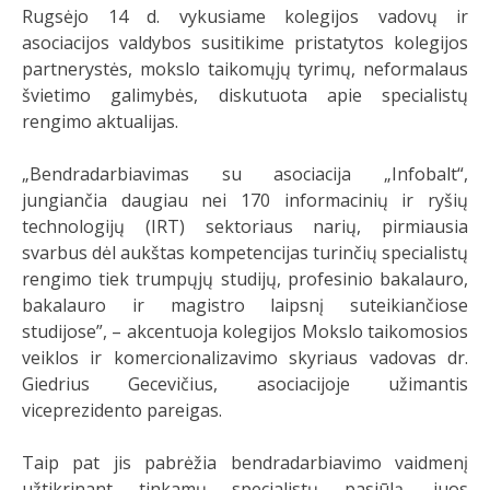
Rugsėjo 14 d. vykusiame kolegijos vadovų ir
asociacijos valdybos susitikime pristatytos kolegijos
partnerystės, mokslo taikomųjų tyrimų, neformalaus
švietimo galimybės, diskutuota apie specialistų
rengimo aktualijas.
„Bendradarbiavimas su asociacija „Infobalt“,
jungiančia daugiau nei 170 informacinių ir ryšių
technologijų (IRT) sektoriaus narių, pirmiausia
svarbus dėl aukštas kompetencijas turinčių specialistų
rengimo tiek trumpųjų studijų, profesinio bakalauro,
bakalauro ir magistro laipsnį suteikiančiose
studijose”, – akcentuoja kolegijos Mokslo taikomosios
veiklos ir komercionalizavimo skyriaus vadovas dr.
Giedrius Gecevičius, asociacijoje užimantis
viceprezidento pareigas.
Taip pat jis pabrėžia bendradarbiavimo vaidmenį
užtikrinant tinkamų specialistų pasiūlą, juos