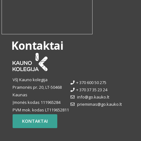
Kontaktai
VšĮ Kauno kolegija
+ 370 600 50 275
Pramonės pr. 20, LT-50468
+ 370 37 35 23 24
Kaunas
info@go.kauko.lt
Įmonės kodas 111965284
priemimas@go.kauko.lt
PVM mok. kodas LT119652811
KONTAKTAI