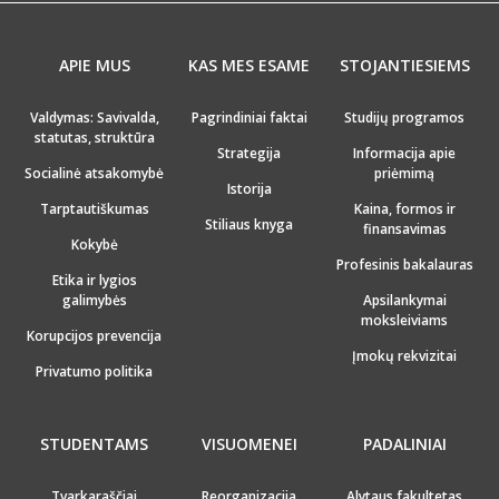
APIE MUS
KAS MES ESAME
STOJANTIESIEMS
Valdymas: Savivalda,
Pagrindiniai faktai
Studijų programos
statutas, struktūra
Strategija
Informacija apie
Socialinė atsakomybė
priėmimą
Istorija
Tarptautiškumas
Kaina, formos ir
Stiliaus knyga
finansavimas
Kokybė
Profesinis bakalauras
Etika ir lygios
galimybės
Apsilankymai
moksleiviams
Korupcijos prevencija
Įmokų rekvizitai
Privatumo politika
STUDENTAMS
VISUOMENEI
PADALINIAI
Tvarkaraščiai
Reorganizacija
Alytaus fakultetas