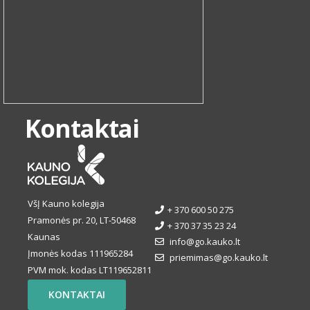
Kontaktai
VšĮ Kauno kolegija
+ 370 600 50 275
Pramonės pr. 20, LT-50468
+ 370 37 35 23 24
Kaunas
info@go.kauko.lt
Įmonės kodas 111965284
priemimas@go.kauko.lt
PVM mok. kodas LT119652811
KONTAKTAI