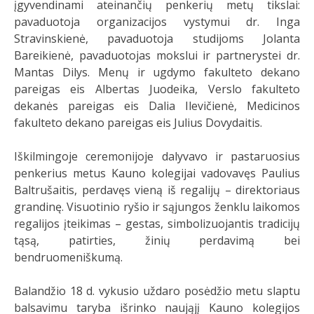
įgyvendinami ateinančių penkerių metų tikslai:
pavaduotoja organizacijos vystymui dr. Inga
Stravinskienė, pavaduotoja studijoms Jolanta
Bareikienė, pavaduotojas mokslui ir partnerystei dr.
Mantas Dilys. Menų ir ugdymo fakulteto dekano
pareigas eis Albertas Juodeika, Verslo fakulteto
dekanės pareigas eis Dalia Ilevičienė, Medicinos
fakulteto dekano pareigas eis Julius Dovydaitis.
Iškilmingoje ceremonijoje dalyvavo ir pastaruosius
penkerius metus Kauno kolegijai vadovavęs Paulius
Baltrušaitis, perdavęs vieną iš regalijų – direktoriaus
grandinę. Visuotinio ryšio ir sąjungos ženklu laikomos
regalijos įteikimas – gestas, simbolizuojantis tradicijų
tąsą, patirties, žinių perdavimą bei
bendruomeniškumą.
Balandžio 18 d. vykusio uždaro posėdžio metu slaptu
balsavimu taryba išrinko naująjį Kauno kolegijos