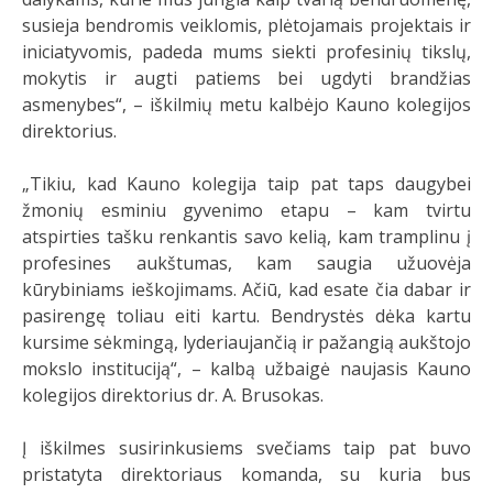
susieja bendromis veiklomis, plėtojamais projektais ir
iniciatyvomis, padeda mums siekti profesinių tikslų,
mokytis ir augti patiems bei ugdyti brandžias
asmenybes“, – iškilmių metu kalbėjo Kauno kolegijos
direktorius.
„Tikiu, kad Kauno kolegija taip pat taps daugybei
žmonių esminiu gyvenimo etapu – kam tvirtu
atspirties tašku renkantis savo kelią, kam tramplinu į
profesines aukštumas, kam saugia užuovėja
kūrybiniams ieškojimams. Ačiū, kad esate čia dabar ir
pasirengę toliau eiti kartu. Bendrystės dėka kartu
kursime sėkmingą, lyderiaujančią ir pažangią aukštojo
mokslo instituciją“, – kalbą užbaigė naujasis Kauno
kolegijos direktorius dr. A. Brusokas.
Į iškilmes susirinkusiems svečiams taip pat buvo
pristatyta direktoriaus komanda, su kuria bus