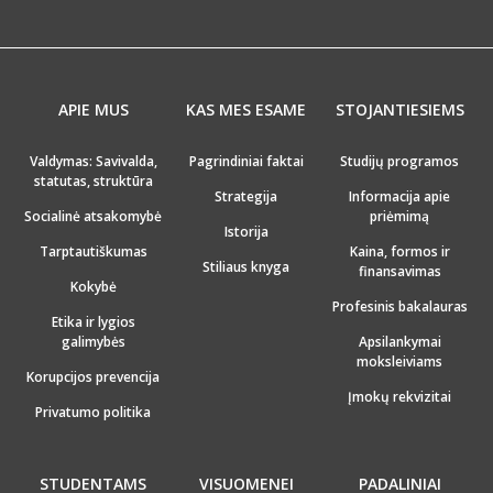
APIE MUS
KAS MES ESAME
STOJANTIESIEMS
Valdymas: Savivalda,
Pagrindiniai faktai
Studijų programos
statutas, struktūra
Strategija
Informacija apie
Socialinė atsakomybė
priėmimą
Istorija
Tarptautiškumas
Kaina, formos ir
Stiliaus knyga
finansavimas
Kokybė
Profesinis bakalauras
Etika ir lygios
galimybės
Apsilankymai
moksleiviams
Korupcijos prevencija
Įmokų rekvizitai
Privatumo politika
STUDENTAMS
VISUOMENEI
PADALINIAI