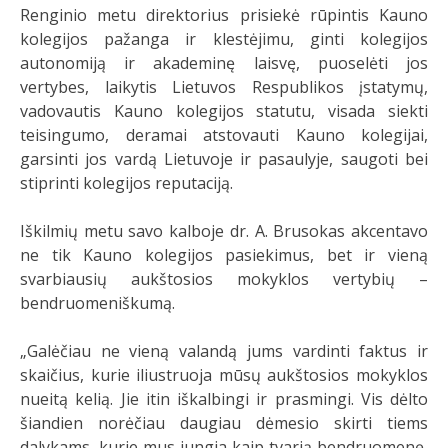
Renginio metu direktorius prisiekė rūpintis Kauno
kolegijos pažanga ir klestėjimu, ginti kolegijos
autonomiją ir akademinę laisvę, puoselėti jos
vertybes, laikytis Lietuvos Respublikos įstatymų,
vadovautis Kauno kolegijos statutu, visada siekti
teisingumo, deramai atstovauti Kauno kolegijai,
garsinti jos vardą Lietuvoje ir pasaulyje, saugoti bei
stiprinti kolegijos reputaciją.
Iškilmių metu savo kalboje dr. A. Brusokas akcentavo
ne tik Kauno kolegijos pasiekimus, bet ir vieną
svarbiausių aukštosios mokyklos vertybių –
bendruomeniškumą.
„Galėčiau ne vieną valandą jums vardinti faktus ir
skaičius, kurie iliustruoja mūsų aukštosios mokyklos
nueitą kelią. Jie itin iškalbingi ir prasmingi. Vis dėlto
šiandien norėčiau daugiau dėmesio skirti tiems
dalykams, kurie mus jungia kaip tvarią bendruomenę,