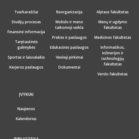
Tvarkaraščiai
Reorganizacija
Alytaus fakultetas
Studijų procesas
Mokslo ir meno
Menų ir ugdymo
taikomoji veikla
fakultetas
Finansinė informacija
Prekės ir paslaugos
Medicinos fakultetas
Tarptautinės
galimybės
Edukacinės paslaugos
Informatikos,
inžinerijos ir
Sportas ir laisvalaikis
Viešieji pirkimai
technologijų
fakultetas
Karjeros paslaugos
Dokumentai
Verslo fakultetas
ĮVYKIAI
Naujienos
Kalendorius
BIBLIOTEKA