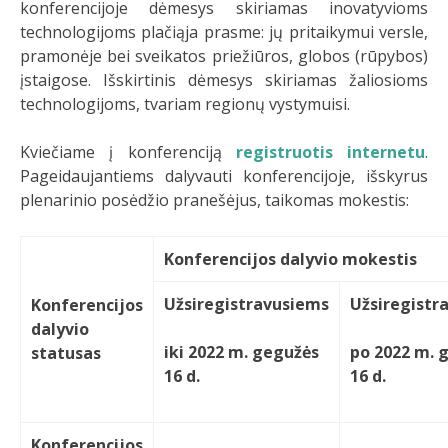
konferencijoje dėmesys skiriamas inovatyvioms
technologijoms plačiąja prasme: jų pritaikymui versle,
pramonėje bei sveikatos priežiūros, globos (rūpybos)
įstaigose. Išskirtinis dėmesys skiriamas žaliosioms
technologijoms, tvariam regionų vystymuisi.
Kviečiame į konferenciją
registruotis internetu
.
Pageidaujantiems dalyvauti konferencijoje, išskyrus
plenarinio posėdžio pranešėjus, taikomas mokestis:
Konferencijos dalyvio mokestis
Užsiregistravusiems
Užsiregistr
Konferencijos
dalyvio
iki 2022 m. gegužės
po 2022 m. 
statusas
16 d.
16 d.
Konferencijos