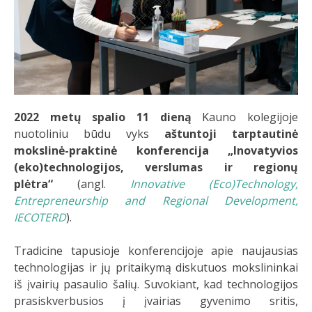
2022 metų spalio 11 dieną
Kauno kolegijoje
nuotoliniu būdu vyks
aštuntoji tarptautinė
mokslinė-praktinė konferencija
„Inovatyvios
(eko)technologijos, verslumas ir regionų
plėtra“
(angl.
Innovative (Eco)Technology,
Entrepreneurship and Regional Development,
IECOTERD
).
Tradicine tapusioje konferencijoje apie naujausias
technologijas ir jų pritaikymą diskutuos mokslininkai
iš įvairių pasaulio šalių. Suvokiant, kad technologijos
prasiskverbusios į įvairias gyvenimo sritis,