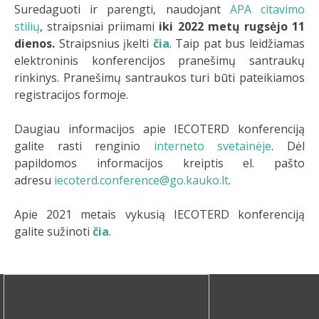
Suredaguoti ir parengti, naudojant
APA citavimo
stilių
, straipsniai priimami
iki 2022 metų rugsėjo 11
dienos.
Straipsnius įkelti
čia
. Taip pat bus leidžiamas
elektroninis konferencijos pranešimų santraukų
rinkinys. Pranešimų santraukos turi būti pateikiamos
registracijos formoje.
Daugiau informacijos apie IECOTERD konferenciją
galite rasti renginio
interneto svetainėje
. Dėl
papildomos informacijos kreiptis el. pašto
adresu
iecoterd.conference@go.kauko.lt
.
Apie 2021 metais vykusią IECOTERD konferenciją
galite sužinoti
čia
.