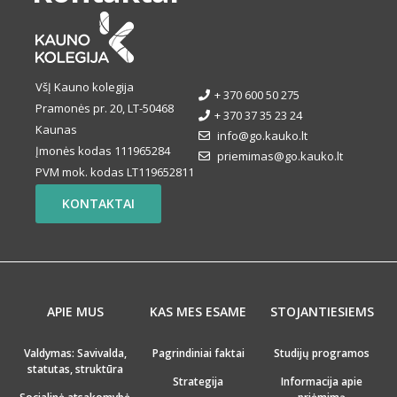
VšĮ Kauno kolegija
+ 370 600 50 275
Pramonės pr. 20, LT-50468
+ 370 37 35 23 24
Kaunas
info@go.kauko.lt
Įmonės kodas 111965284
priemimas@go.kauko.lt
PVM mok. kodas LT119652811
KONTAKTAI
APIE MUS
KAS MES ESAME
STOJANTIESIEMS
Valdymas: Savivalda,
Pagrindiniai faktai
Studijų programos
statutas, struktūra
Strategija
Informacija apie