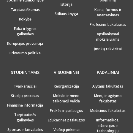
Socialinė atsakomybė
priėmimą
Istorija
Tarptautiškumas
Kaina, formos ir
Stiliaus knyga
finansavimas
Kokybė
Profesinis bakalauras
Etika ir lygios
galimybės
Apsilankymai
moksleiviams
Korupcijos prevencija
Įmokų rekvizitai
Privatumo politika
STUDENTAMS
VISUOMENEI
PADALINIAI
Tvarkaraščiai
Reorganizacija
Alytaus fakultetas
Studijų procesas
Mokslo ir meno
Menų ir ugdymo
taikomoji veikla
fakultetas
Finansinė informacija
Prekės ir paslaugos
Medicinos fakultetas
Tarptautinės
galimybės
Edukacinės paslaugos
Informatikos,
inžinerijos ir
Sportas ir laisvalaikis
Viešieji pirkimai
technologijų