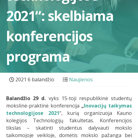
2021“: skelbiama
konferencijos
programa
2021 6 balandžio
Naujienos
Balandžio 29 d.
vyks 15-toji respublikinė studentų
mokslinė-praktinė konferencija
„
Inovacijų taikymas
technologijose 2021
“, kurią organizuoja Kauno
kolegijos Technologijų fakultetas. Konferencijos
tikslas – skatinti studentus dalyvauti mokslo
taikomojoje veikloje, domėtis mokslo pažanga bei