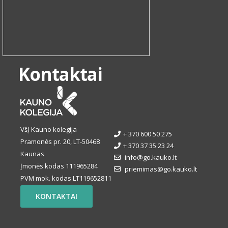
Kontaktai
VšĮ Kauno kolegija
+ 370 600 50 275
Pramonės pr. 20, LT-50468
+ 370 37 35 23 24
Kaunas
info@go.kauko.lt
Įmonės kodas 111965284
priemimas@go.kauko.lt
PVM mok. kodas LT119652811
KONTAKTAI