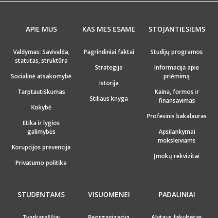
APIE MUS
KAS MES ESAME
STOJANTIESIEMS
Valdymas: Savivalda,
Pagrindiniai faktai
Studijų programos
statutas, struktūra
Strategija
Informacija apie
Socialinė atsakomybė
priėmimą
Istorija
Tarptautiškumas
Kaina, formos ir
Stiliaus knyga
finansavimas
Kokybė
Profesinis bakalauras
Etika ir lygios
galimybės
Apsilankymai
moksleiviams
Korupcijos prevencija
Įmokų rekvizitai
Privatumo politika
STUDENTAMS
VISUOMENEI
PADALINIAI
Tvarkaraščiai
Reorganizacija
Alytaus fakultetas