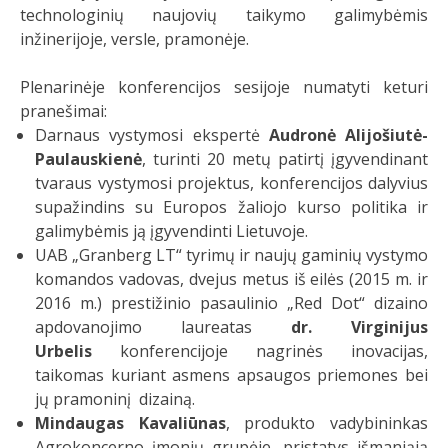
technologinių naujovių taikymo galimybėmis
inžinerijoje, versle, pramonėje.
Plenarinėje konferencijos sesijoje numatyti keturi
pranešimai:
Darnaus vystymosi ekspertė
Audronė Alijošiutė-
Paulauskienė
, turinti 20 metų patirtį įgyvendinant
tvaraus vystymosi projektus, konferencijos dalyvius
supažindins su Europos žaliojo kurso politika ir
galimybėmis ją įgyvendinti Lietuvoje.
UAB „Granberg LT“ tyrimų ir naujų gaminių vystymo
komandos vadovas, dvejus metus iš eilės (2015 m. ir
2016 m.) prestižinio pasaulinio „Red Dot“ dizaino
apdovanojimo laureatas
dr. Virginijus
Urbelis
konferencijoje nagrinės inovacijas,
taikomas kuriant asmens apsaugos priemones bei
jų pramoninį dizainą.
Mindaugas Kavaliūnas
, produkto vadybininkas
Agrokoncerno įmonių grupėje, pristatys išmaniąją