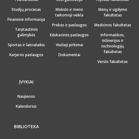
Studijų procesas
Mokslo ir meno
Menų ir ugdymo
taikomoji veikla
fakultetas
Finansinė informacija
Prekės ir paslaugos
Medicinos fakultetas
Tarptautinės
galimybės
Edukacinės paslaugos
Informatikos,
inžinerijos ir
Sportas ir laisvalaikis
Viešieji pirkimai
technologijų
fakultetas
Karjeros paslaugos
Dokumentai
Verslo fakultetas
ĮVYKIAI
Naujienos
Kalendorius
BIBLIOTEKA