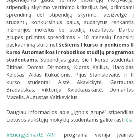
stipendijų skyrimo vertinimo kriterijus bei, priimdami
sprendimą dėl stipendijų skyrimo, atsižvelgė į
studentų konkursinius balus, sudarytus renkantis
inžinerijos mokslus bei studijų rezultatus. Darbo
grupės priimtas sprendimas – 10 mėnesių finansinį
paskatinimą skirti net
šešiems I kurso
ir penkiems II
kurso
Automatikos ir robotikos studijų programos
studentams.
Stipendijas gaus šie I kurso studentai:
Bitinas, Domas Dirmotas, Kipras Kailius, Haroldas
Kelpšas, Aidas Kukučionis, Pijus Stanislovaitis ir II
kurso studentai: Aistė Akavickytė, Gertautas
Bradauskas, Viktorija Kvietkauskaitė, Domantas
Macelis, Augustas Vaitkevičius.
Daugiau informacijos apie „Ignitis grupė“ stipendijas
Lietuvos aukštųjų mokyklų studentams galite rasti
čia
.
#EnergySmartSTART
programa vienija įvairias