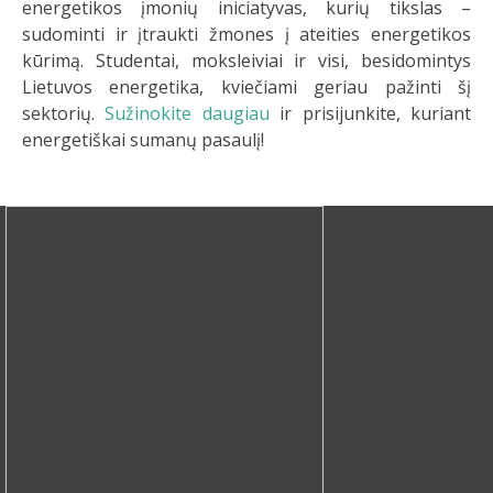
energetikos įmonių iniciatyvas, kurių tikslas –
sudominti ir įtraukti žmones į ateities energetikos
kūrimą. Studentai, moksleiviai ir visi, besidomintys
Lietuvos energetika, kviečiami geriau pažinti šį
sektorių.
Sužinokite daugiau
ir prisijunkite, kuriant
energetiškai sumanų pasaulį!