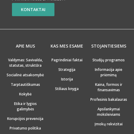
KONTAKTAI
APIE MUS
KAS MES ESAME
STOJANTIESIEMS
Valdymas: Savivalda,
Pagrindiniai faktai
Studijų programos
statutas, struktūra
Strategija
Informacija apie
Socialinė atsakomybė
priėmimą
Istorija
Tarptautiškumas
Kaina, formos ir
Stiliaus knyga
finansavimas
Kokybė
Profesinis bakalauras
Etika ir lygios
galimybės
Apsilankymai
moksleiviams
Korupcijos prevencija
Įmokų rekvizitai
Privatumo politika