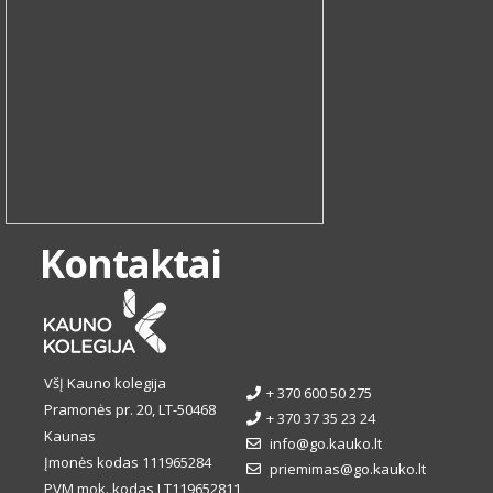
Kontaktai
VšĮ Kauno kolegija
+ 370 600 50 275
Pramonės pr. 20, LT-50468
+ 370 37 35 23 24
Kaunas
info@go.kauko.lt
Įmonės kodas 111965284
priemimas@go.kauko.lt
PVM mok. kodas LT119652811