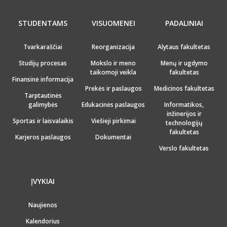
STUDENTAMS
VISUOMENEI
PADALINIAI
Tvarkaraščiai
Reorganizacija
Alytaus fakultetas
Studijų procesas
Mokslo ir meno
Menų ir ugdymo
taikomoji veikla
fakultetas
Finansinė informacija
Prekės ir paslaugos
Medicinos fakultetas
Tarptautinės
galimybės
Edukacinės paslaugos
Informatikos,
inžinerijos ir
Sportas ir laisvalaikis
Viešieji pirkimai
technologijų
fakultetas
Karjeros paslaugos
Dokumentai
Verslo fakultetas
ĮVYKIAI
Naujienos
Kalendorius