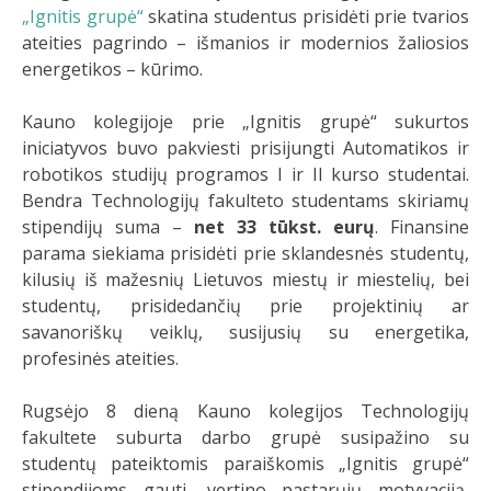
„Ignitis grupė“
skatina studentus prisidėti prie tvarios
ateities pagrindo – išmanios ir modernios žaliosios
energetikos – kūrimo.
Kauno kolegijoje prie „Ignitis grupė“ sukurtos
iniciatyvos buvo pakviesti prisijungti Automatikos ir
robotikos studijų programos I ir II kurso studentai.
Bendra Technologijų fakulteto studentams skiriamų
stipendijų suma –
net 33 tūkst. eurų
.
Finansine
parama siekiama prisidėti prie sklandesnės studentų,
kilusių iš mažesnių Lietuvos miestų ir miestelių, bei
studentų, prisidedančių prie projektinių ar
savanoriškų veiklų, susijusių su energetika,
profesinės ateities.
Rugsėjo 8 dieną Kauno kolegijos Technologijų
fakultete suburta darbo grupė susipažino su
studentų pateiktomis paraiškomis „Ignitis grupė“
stipendijoms gauti, vertino pastarųjų motyvaciją,