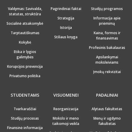
Valdymas: Savivalda,
Pagrindiniai faktai
Studijų programos
statutas, struktūra
Strategija
Informacija apie
Socialinė atsakomybė
priėmimą
Istorija
Tarptautiškumas
Kaina, formos ir
Stiliaus knyga
finansavimas
Kokybė
Profesinis bakalauras
Etika ir lygios
galimybės
Apsilankymai
moksleiviams
Korupcijos prevencija
Įmokų rekvizitai
Privatumo politika
STUDENTAMS
VISUOMENEI
PADALINIAI
Tvarkaraščiai
Reorganizacija
Alytaus fakultetas
Studijų procesas
Mokslo ir meno
Menų ir ugdymo
taikomoji veikla
fakultetas
Finansinė informacija