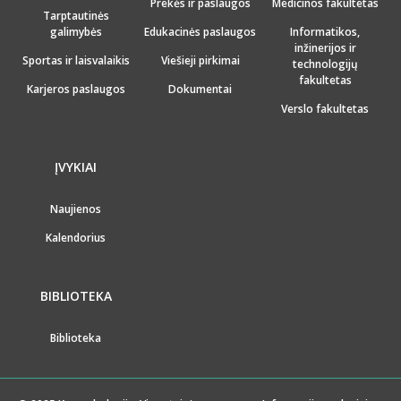
Prekės ir paslaugos
Medicinos fakultetas
Tarptautinės
galimybės
Edukacinės paslaugos
Informatikos,
inžinerijos ir
Sportas ir laisvalaikis
Viešieji pirkimai
technologijų
fakultetas
Karjeros paslaugos
Dokumentai
Verslo fakultetas
ĮVYKIAI
Naujienos
Kalendorius
BIBLIOTEKA
Biblioteka