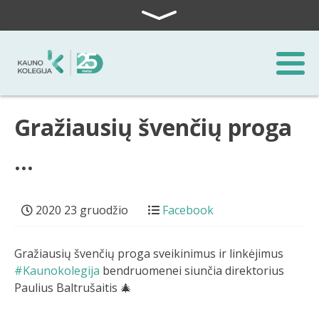
Skip to content
Gražiausių švenčių proga
…
2020 23 gruodžio
Facebook
Gražiausių švenčių proga sveikinimus ir linkėjimus
#Kaunokolegija
bendruomenei siunčia direktorius
Paulius Baltrušaitis 🎄