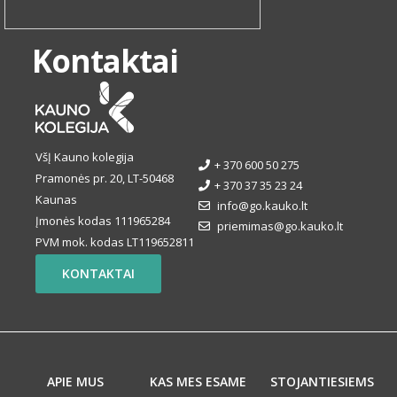
Kontaktai
VšĮ Kauno kolegija
+ 370 600 50 275
Pramonės pr. 20, LT-50468
+ 370 37 35 23 24
Kaunas
info@go.kauko.lt
Įmonės kodas 111965284
priemimas@go.kauko.lt
PVM mok. kodas LT119652811
KONTAKTAI
APIE MUS
KAS MES ESAME
STOJANTIESIEMS