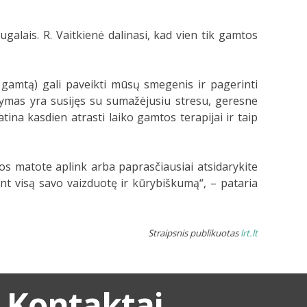
galais. R. Vaitkienė dalinasi, kad vien tik gamtos
 gamtą) gali paveikti mūsų smegenis ir pagerinti
symas yra susijęs su sumažėjusiu stresu, geresne
ina kasdien atrasti laiko gamtos terapijai ir taip
os matote aplink arba paprasčiausiai atsidarykite
ant visą savo vaizduotę ir kūrybiškumą“, – pataria
Straipsnis publikuotas
lrt.lt
Kontaktai