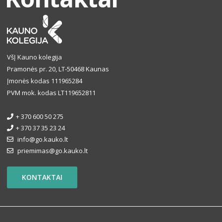
VšĮ Kauno kolegija
Pramonės pr. 20, LT-50468 Kaunas
Įmonės kodas 111965284
PVM mok. kodas LT119652811
+ 370 600 50 275
+ 370 37 35 23 24
info@go.kauko.lt
priemimas@go.kauko.lt
KONTAKTAI