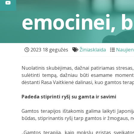
emocinei, be
2023 18 gegužės
Žiniasklaida
Naujien
Nuolatinis skubėjimas, dažnai patiriamas stresas,
sulėtinti tempą, dažniau būti esamame momente
dėstanti Rasa Vaitkienė dalinasi, kuo gamtos terapi
Padeda stiprinti ryšį su gamta ir savimi
Gamtos terapijos ištakomis galima laikyti Japoni
būdas, stiprinantis ryšį tarp gamtos ir žmogaus, ne
„Gamtos terapija, kaip mokslu grįstas sveikatos