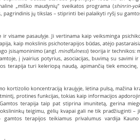
ionalinė „miško maudynių“ sveikatos programa (
shinrin-yo
pagrindinis jų tikslas – stiprinti bei palaikyti ryšį su gamt
je ir visame pasaulyje. Ji vertinama kaip veiksminga psichik
pija, kaip mokslinis psichoterapijos būdas, atėjo pastaraisi
go įsisąmoninimo (angl.
mindfulness
) teorija ir technikos
mtoje, į įvairius potyrius, asociacijas, buvimą su savimi ir
os terapija turi keleriopą naudą, apimančią tiek emocinę, t
kortizolio koncentraciją kraujyje, lėtina pulsą, mažina kr
intį, protines funkcijas, tokias kaip informacijos apdorojim
Gamtos terapija taip pat stiprina imunitetą, gerina mie
slininkų teigimu, gėlių kvapai gali ne tik pradžiuginti – ji
– gamtos terapijos teikiamus privalumus vardija Kauno 