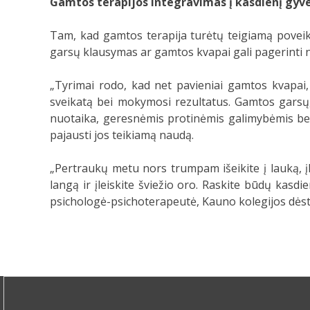
Gamtos terapijos integravimas į kasdienį gy
Tam, kad gamtos terapija turėtų teigiamą poveikį,
garsų klausymas ar gamtos kvapai gali pagerinti n
„Tyrimai rodo, kad net pavieniai gamtos kvapai,
sveikatą bei mokymosi rezultatus. Gamtos garsų,
nuotaika, geresnėmis protinėmis galimybėmis bei p
pajausti jos teikiamą naudą.
„Pertraukų metu nors trumpam išeikite į lauką, į
langą ir įleiskite šviežio oro. Raskite būdų kasd
psichologė-psichoterapeutė, Kauno kolegijos dėsty