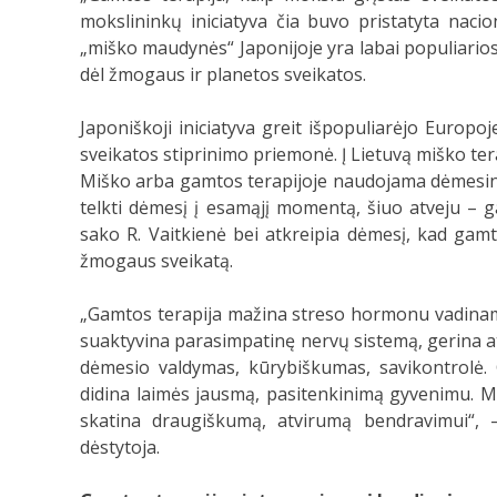
mokslininkų iniciatyva čia buvo pristatyta nac
„miško maudynės“ Japonijoje yra labai populiarios, 
dėl žmogaus ir planetos sveikatos.
Japoniškoji iniciatyva greit išpopuliarėjo Europo
sveikatos stiprinimo priemonė. Į Lietuvą miško tera
Miško arba gamtos terapijoje naudojama dėmesin
telkti dėmesį į esamąjį momentą, šiuo atveju – ga
sako R. Vaitkienė bei atkreipia dėmesį, kad gamt
žmogaus sveikatą.
„Gamtos terapija mažina streso hormonu vadinamo 
suaktyvina parasimpatinę nervų sistemą, gerina atm
dėmesio valdymas, kūrybiškumas, savikontrolė. 
didina laimės jausmą, pasitenkinimą gyvenimu. Mok
skatina draugiškumą, atvirumą bendravimui“, 
dėstytoja.