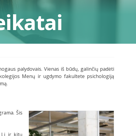
eikatai
mogaus palydovais. Vienas iš būdų, galinčių padėti
olegijos Menų ir ugdymo fakultete psichologiją
imą.
grama. Šis
Li ir kitų