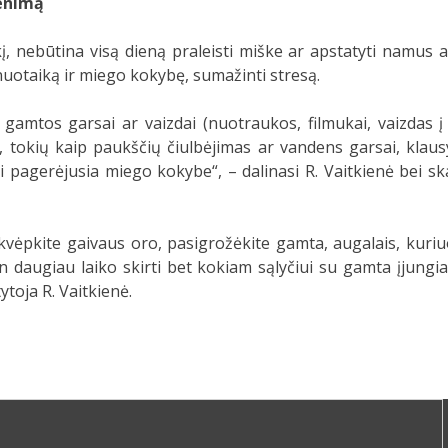
venimą
 nebūtina visą dieną praleisti miške ar apstatyti namus au
uotaiką ir miego kokybę, sumažinti stresą.
 gamtos garsai ar vaizdai (nuotraukos, filmukai, vaizdas į
 tokių kaip paukščių čiulbėjimas ar vandens garsai, klau
agerėjusia miego kokybe“, – dalinasi R. Vaitkienė bei skat
kvėpkite gaivaus oro, pasigrožėkite gamta, augalais, kuriu
ien daugiau laiko skirti bet kokiam sąlyčiui su gamta įjungi
toja R. Vaitkienė.