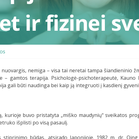
t ir fizinei sv
os
 nuovargis, nemiga – visa tai neretai tampa šiandieninio ž
 – gamtos terapija. Psichologė-psichoterapeutė, Kauno k
ja gali būti naudinga bei kaip ją integruoti į kasdienį gyven
ją, kurioje buvo pristatyta „miško maudynių“ sveikatos pro
truko išplisti po visą pasaulį.
 stiprinimo būdas, atsirado Japonijoje. 1982 m. dr. Qing 