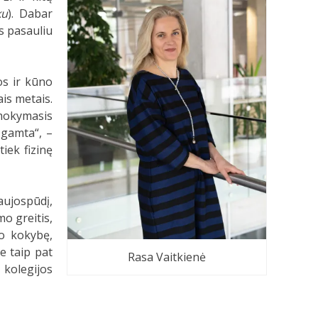
ku
). Dabar
os pasauliu
os ir kūno
ais metais.
: mokymasis
 gamta“, –
iek fizinę
aujospūdį,
o greitis,
go kokybę,
e taip pat
Rasa Vaitkienė
kolegijos