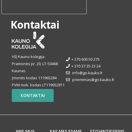
Kontaktai
VšĮ Kauno kolegija
+ 370 600 50 275
Pramonės pr. 20, LT-50468
+ 370 37 35 23 24
Kaunas
info@go.kauko.lt
Įmonės kodas 111965284
priemimas@go.kauko.lt
PVM mok. kodas LT119652811
KONTAKTAI
APIE MUS
KAS MES ESAME
STOJANTIESIEMS