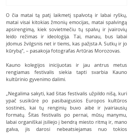
O čia matai tą patį laikmetį spalvotą ir labai ryškų,
matai visai kitokias žmonių emocijas, matai spalvingą
apsirengimą, kiek sovietmečiu tų spalvų ir įvairovių
leido režimas ir ideologija. Tai, manau, bus labai
įdomus žvilgsnis net ir tiems, kas pažįsta A. Sutkų ir jo
kūrybą“, – pasakoja fotografas Artūras Morozovas.
Kauno kolegijos inicijuotas ir jau antrus metus
rengiamas festivalis siekia tapti svarbia Kauno
kultūrinio gyvenimo dalimi.
„Negalima sakyti, kad šitas festivalis užpildo nišą, kuri
ypač susikūrė po pasibaigusios Europos kultūros
sostinės, kai tų renginių buvo aibė ir įvairiausių
formatų. Šitas festivalis po pernai, mūsų manymu,
labai organiškai įsiliejo į bendrą miesto ritmą ir, mano
galva, jis darosi nebeatsiejamas nuo tokios