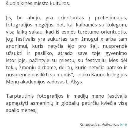
šiuolaikinės miesto kultūros.
Jis, be abejo, yra orientuotas į profesionalus,
fotografijos mėgėjus, bet, kai kalbamės su kolegom,
visą laiką sakau, kad iš esmės turėtume orientuotis,
jog festivalis yra sukurtas tam žmogui x arba tam
anonimui, kuris netyčia ėjo pro šalį, nusprendė
užsukti ir pasiliko, atrado save toje gyvenimo
istorijoje, pažintyje su miestu, su festivaliu. Mes dėl
tokių žmonių dirbame, dėl tų, kurie netyčia pateko ir
nusprendė pasilikti su mumis“, – sako Kauno kolegijos
Menų akademijos vadovas L. Alsys.
Tarptautinis fotografijos ir medijų meno festivalis
apmąstyti asmeninių ir globalių patirčių kviečia visą
spalio mėnesį.
Straipsnis publikuotas
lrt.lt