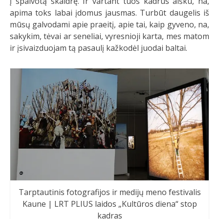
į spalvotą skaidrę. Ir vartant tuos kadrus aišku, na,
apima toks labai įdomus jausmas. Turbūt daugelis iš
mūsų galvodami apie praeitį, apie tai, kaip gyveno, na,
sakykim, tėvai ar seneliai, vyresnioji karta, mes matom
ir įsivaizduojam tą pasaulį kažkodėl juodai baltai.
Tarptautinis fotografijos ir medijų meno festivalis
Kaune | LRT PLIUS laidos „Kultūros diena“ stop
kadras