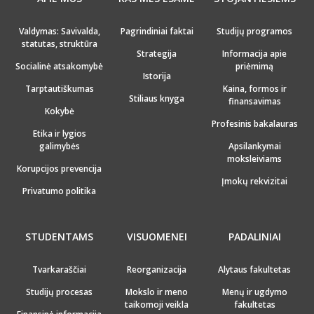
Valdymas: Savivalda,
Pagrindiniai faktai
Studijų programos
statutas, struktūra
Strategija
Informacija apie
Socialinė atsakomybė
priėmimą
Istorija
Tarptautiškumas
Kaina, formos ir
Stiliaus knyga
finansavimas
Kokybė
Profesinis bakalauras
Etika ir lygios
galimybės
Apsilankymai
moksleiviams
Korupcijos prevencija
Įmokų rekvizitai
Privatumo politika
STUDENTAMS
VISUOMENEI
PADALINIAI
Tvarkaraščiai
Reorganizacija
Alytaus fakultetas
Studijų procesas
Mokslo ir meno
Menų ir ugdymo
taikomoji veikla
fakultetas