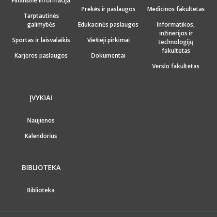
Finansinė informacija
Prekės ir paslaugos
Medicinos fakultetas
Tarptautinės
galimybės
Edukacinės paslaugos
Informatikos,
inžinerijos ir
Sportas ir laisvalaikis
Viešieji pirkimai
technologijų
fakultetas
Karjeros paslaugos
Dokumentai
Verslo fakultetas
ĮVYKIAI
Naujienos
Kalendorius
BIBLIOTEKA
Biblioteka