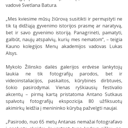
vadovė Svetlana Batura.
„Mes kviesime mūsų žiūrovą susitikti ir permąstyti ne
tik tą didžiąją gyvenimo istorijos prasmę ar naratyvą,
bet ir savo gyvenimo istoriją. Panagrinėti, pamatyti,
galbūt, naujų atspalvių, kurių mes nematom“, – teigia
Kauno kolegijos Menų akademijos vadovas Lukas
Alsys.
Mykolo Žilinsko dailės galerijos erdvėse lankytojų
laukia ne tik fotografijų parodos, bet ir
videoinstaliacijos, paskaitos, kūrybinės dirbtuvės,
šokio pasirodymai. Vienas ryškiausių festivalio
akcentų – pirmą kartą pristatoma Antano Sutkaus
spalvotų fotografijų ekspozicija. 80 užfiksuotų
akimirkų leidžia į menininko kūrybą pažvelgti naujai.
„Pasirodo, nuo 65 metų Antanas nemažai fotografavo