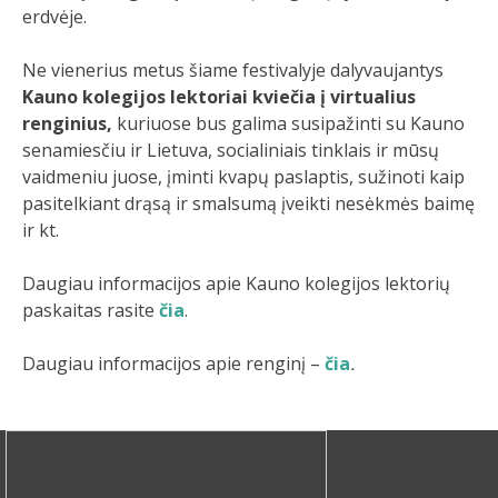
erdvėje.
Ne vienerius metus šiame festivalyje dalyvaujantys
Kauno kolegijos lektoriai kviečia į virtualius
renginius,
kuriuose bus galima susipažinti su Kauno
senamiesčiu ir Lietuva, socialiniais tinklais ir mūsų
vaidmeniu juose, įminti kvapų paslaptis, sužinoti kaip
pasitelkiant drąsą ir smalsumą įveikti nesėkmės baimę
ir kt.
Daugiau informacijos apie Kauno kolegijos lektorių
paskaitas rasite
čia
.
Daugiau informacijos apie renginį –
čia
.