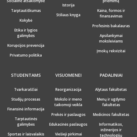
Socialinė atsakomybė
priėmimą
Istorija
Tarptautiškumas
Kaina, formos ir
Stiliaus knyga
finansavimas
Kokybė
Profesinis bakalauras
Etika ir lygios
galimybės
Apsilankymai
moksleiviams
Korupcijos prevencija
Įmokų rekvizitai
Privatumo politika
STUDENTAMS
VISUOMENEI
PADALINIAI
Tvarkaraščiai
Reorganizacija
Alytaus fakultetas
Studijų procesas
Mokslo ir meno
Menų ir ugdymo
taikomoji veikla
fakultetas
Finansinė informacija
Prekės ir paslaugos
Medicinos fakultetas
Tarptautinės
galimybės
Edukacinės paslaugos
Informatikos,
inžinerijos ir
Sportas ir laisvalaikis
Viešieji pirkimai
technologijų