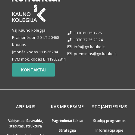
VšĮ Kauno kolegija
+ 370 600 50 275
Pramonės pr. 20, LT-50468
+ 370 37 35 23 24
Kaunas
info@go.kauko.lt
Įmonės kodas 111965284
priemimas@go.kauko.lt
PVM mok. kodas LT119652811
KONTAKTAI
APIE MUS
KAS MES ESAME
STOJANTIESIEMS
Valdymas: Savivalda,
Pagrindiniai faktai
Studijų programos
statutas, struktūra
Strategija
Informacija apie