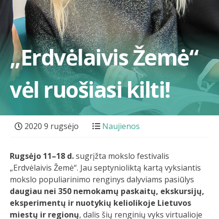
„Erdvėlaivis Žemė“
vėl ruošiasi kilti!
2020 9 rugsėjo
Naujienos
Rugsėjo 11–18 d.
sugrįžta mokslo festivalis
„Erdvėlaivis Žemė“. Jau septynioliktą kartą vyksiantis
mokslo populiarinimo renginys dalyviams pasiūlys
daugiau nei 350 nemokamų paskaitų, ekskursijų,
eksperimentų ir nuotykių keliolikoje Lietuvos
miestų ir regionų
, dalis šių renginių vyks virtualioje