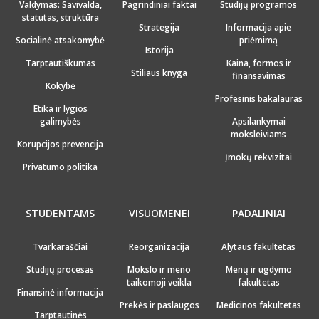
Valdymas: Savivalda,
Pagrindiniai faktai
Studijų programos
statutas, struktūra
Strategija
Informacija apie
Socialinė atsakomybė
priėmimą
Istorija
Tarptautiškumas
Kaina, formos ir
Stiliaus knyga
finansavimas
Kokybė
Profesinis bakalauras
Etika ir lygios
galimybės
Apsilankymai
moksleiviams
Korupcijos prevencija
Įmokų rekvizitai
Privatumo politika
STUDENTAMS
VISUOMENEI
PADALINIAI
Tvarkaraščiai
Reorganizacija
Alytaus fakultetas
Studijų procesas
Mokslo ir meno
Menų ir ugdymo
taikomoji veikla
fakultetas
Finansinė informacija
Prekės ir paslaugos
Medicinos fakultetas
Tarptautinės