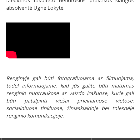
Medicinos fakulteto Bendrosios praktikos slaugos
absolventė Ugnė Lokytė.
Renginyje gali būti fotografuojama ar filmuojama,
todėl informuojame, kad jūs galite būti matomas
renginio nuotraukose ar vaizdo įrašuose, kurie gali
būti patalpinti viešai prieinamose vietose:
socialiniuose tinkluose, žiniasklaidoje bei tolesnėje
renginio komunikacijoje.