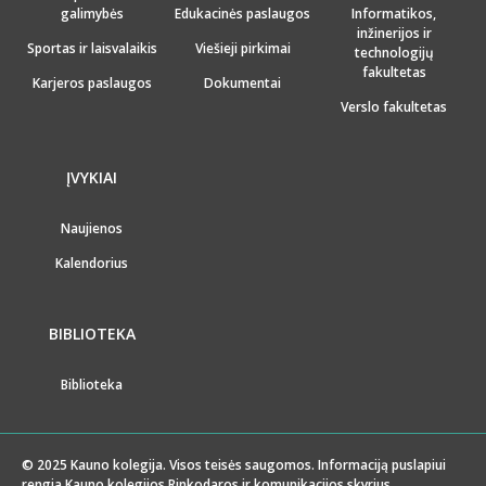
galimybės
Edukacinės paslaugos
Informatikos,
inžinerijos ir
Sportas ir laisvalaikis
Viešieji pirkimai
technologijų
fakultetas
Karjeros paslaugos
Dokumentai
Verslo fakultetas
ĮVYKIAI
Naujienos
Kalendorius
BIBLIOTEKA
Biblioteka
© 2025 Kauno kolegija. Visos teisės saugomos. Informaciją puslapiui
rengia Kauno kolegijos Rinkodaros ir komunikacijos skyrius.