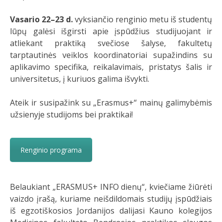
Vasario 22–23 d.
vyksiančio renginio metu iš studentų
lūpų galėsi išgirsti apie įspūdžius studijuojant ir
atliekant praktiką svečiose šalyse, fakultetų
tarptautinės veiklos koordinatoriai supažindins su
aplikavimo specifika, reikalavimais, pristatys šalis ir
universitetus, į kuriuos galima išvykti.
Ateik ir susipažink su „Erasmus+“ mainų galimybėmis
užsienyje studijoms bei praktikai!
Renginio programa
Belaukiant „ERASMUS+ INFO dienų“, kviečiame žiūrėti
vaizdo įrašą, kuriame neišdildomais studijų įspūdžiais
iš egzotiškosios Jordanijos dalijasi Kauno kolegijos