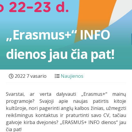
„Erasmus+“ INFO
dienos jau čia pat!
2022 7 vasario
Naujienos
Svarstai, ar verta dalyvauti „Erasmus+“ mainų
programoje? Svajoji apie naujas patirtis kitoje
kultūroje, nori pagerinti anglų kalbos žinias, užmegzti
reikšmingus kontaktus ir praturtinti savo CV, tačiau
galvoje kirba dvejonės? „ERASMUS+ INFO dienos“ jau
čia pat!