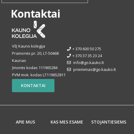
Kontaktai
VšĮ Kauno kolegija
+ 370 600 50 275
Pramonės pr. 20, LT-50468
+ 370 37 35 23 24
Kaunas
info@go.kauko.lt
Įmonės kodas 111965284
priemimas@go.kauko.lt
PVM mok. kodas LT119652811
KONTAKTAI
APIE MUS
KAS MES ESAME
STOJANTIESIEMS