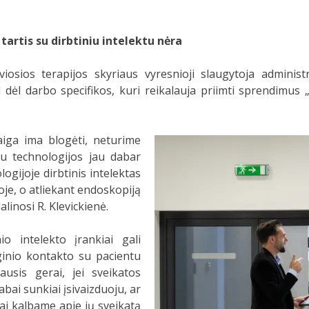
 tartis su dirbtiniu intelektu nėra
iosios terapijos skyriaus vyresnioji slaugytoja adminis
dėl darbo specifikos, kuri reikalauja priimti sprendimus „či
taiga ima blogėti, neturime
iau technologijos jau dabar
logijoje dirbtinis intelektas
e, o atliekant endoskopiją
alinosi R. Klevickienė.
o intelekto įrankiai gali
oginio kontakto su pacientu
jausis gerai, jei sveikatos
abai sunkiai įsivaizduoju, ar
kai kalbame apie jų sveikatą