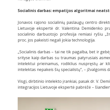
Socialinis darbas: empatijos algoritmai neatst
Jonavos rajono socialinių paslaugų centro direkt
Lietuvoje ekspertė dr. Valentina Demidenko p
socialinio darbuotojo profesija remiasi ryšiu 
proc. jos pakeisti negali jokia technologija.
„Socialinis darbas – tai ne tik pagalba, bet ir gebė
srityse kaip darbas su traumas patyrusiais asmeni
intelektui prieinamus, rodiklius nuspręstų ar kl
intelektas nepakeis šių specialistų“, – įžvalgomis 
Visgi, dirbtinio intelekto įrankiai, pasak dr. V. De
integracijos Lietuvoje ekspertė pabrėžė – šiandien