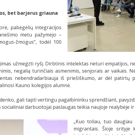
os, bet barjerus griauna
orė, pabėgėlių integracijos
ranešimo metu pažymėjo –
„žmogus-žmogus“, todėl 100
jimas užmegzti ryšį. Dirbtinis intelektas neturi empatijos, ne
mis, negalią turinčiais asmenimis, senjorais ar vaikais. Nėr
ientas nebendradarbiauja iš priešiškumo, ar dėl patirtų p
dalinosi Kauno kolegijos
alumnė.
midenko, gali tapti vertingu pagalbininku sprendžiant, pavyzd
 socialiniai darbuotojai paslaugas teikia naujoje realybėje i
„Kuo toliau, tuo daugiau 
migrantais. Šioje srityje 