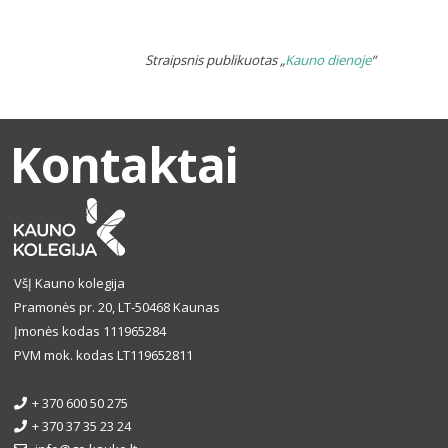
Straipsnis publikuotas „
Kauno dienoje
“
Kontaktai
VšĮ Kauno kolegija
Pramonės pr. 20, LT-50468 Kaunas
Įmonės kodas 111965284
PVM mok. kodas LT119652811
+ 370 600 50 275
+ 370 37 35 23 24