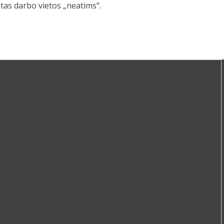
ktas darbo vietos „neatims“.