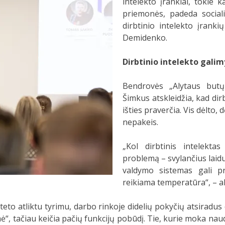
intelekto įrankiai, tokie 
priemonės, padeda social
dirbtinio intelekto įranki
Demidenko.
Dirbtinio intelekto galim
Bendrovės „Alytaus butų
Šimkus atskleidžia, kad dir
išties praverčia. Vis dėlto,
nepakeis.
„Kol dirbtinis intelekt
problemą – svylančius laidu
valdymo sistemas gali pr
reikiama temperatūra“, – a
siteto atliktu tyrimu, darbo rinkoje didelių pokyčių atsiradu
ė“, tačiau keičia pačių funkcijų pobūdį. Tie, kurie moka na