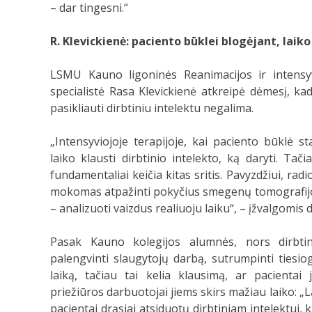
– dar tingesni.“
R. Klevickienė: paciento būklei blogėjant, laiko
LSMU Kauno ligoninės Reanimacijos ir intensyv
specialistė Rasa Klevickienė atkreipė dėmesį, kad 
pasikliauti dirbtiniu intelektu negalima.
„Intensyviojoje terapijoje, kai paciento būklė s
laiko klausti dirbtinio intelekto, ką daryti. Tač
fundamentaliai keičia kitas sritis. Pavyzdžiui, radio
mokomas atpažinti pokyčius smegenų tomografijoj
– analizuoti vaizdus realiuoju laiku“, – įžvalgomis d
Pasak Kauno kolegijos alumnės, nors dirbtini
palengvinti slaugytojų darbą, sutrumpinti tiesi
laiką, tačiau tai kelia klausimą, ar pacientai 
priežiūros darbuotojai jiems skirs mažiau laiko: „L
pacientai drąsiai atsiduotų dirbtiniam intelektui, 