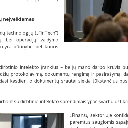
tų neįveikiamas
ių technologijų („FinTech“)
ų bei operacijų valdymo
ien yra būtinybė, bet kurios
s dirbtinio intelekto įrankius – be jų mano darbo krūvis b
sėdžių protokolavimą, dokumentų rengimą ir pasirašymą, dab
ičiasi kasdien, o dokumentų srautai siekia tūkstančius pusl
.
dirbant su dirbtinio intelekto sprendimais ypač svarbu užt
„Finansų sektoriuje konfid
paremtus saugiomis sąsajom