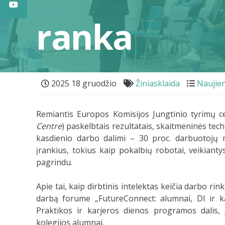
ranka
2025 18 gruodžio
Žiniasklaida
Naujie
Remiantis Europos Komisijos Jungtinio tyrimų c
Centre
) paskelbtais rezultatais, skaitmeninės tec
kasdienio darbo dalimi – 30 proc. darbuotojų n
įrankius, tokius kaip pokalbių robotai, veikian
pagrindu.
Apie tai, kaip dirbtinis intelektas keičia darbo rinką
darbą forume „FutureConnect: alumnai, DI ir ka
Praktikos ir karjeros dienos programos dalis, 
kolegijos alumnai.