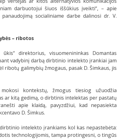
kaip vertėjas ar
kitos alternatyvios komunikacijos
iniam darbuotojui šiuos iššūkius
įveikti“, – apie
ų panaudojimą socialiniame darbe dalinosi dr. V.
ybės – ribotos
 ūkis“ direktorius, visuomenininkas Domantas
bant vadybinį darbą dirbtinio intelekto įrankiai jam
 dėl ribotų galimybių žmogaus, pasak D. Šimkaus, jis
as mokosi kontekstų, žmogus tiesiog užuodžia
s ar kitą gedimą, o dirbtinis intelektas per pastatų
anešti apie klaidą, pavyzdžiui, kad nepasiekta
kcentavo D. Šimkus.
s dirbtinio intelekto įrankiams kol kas nepastebėta:
udotis technologijomis, tampa protingesni, o tingūs