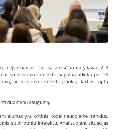
ūtų neįveikiamas. Tai, ką anksčiau darydavau 2–3
ar su dirbtinio intelekto pagalba atlieku per 25
apių, be dirbtinio intelekto įrankių darbas taptų
ikrinti duomenų saugumą.
encialumas yra kritinis, todėl naudojame įrankius,
is su dirbtiniu intelektu. Analizuojant situacijas