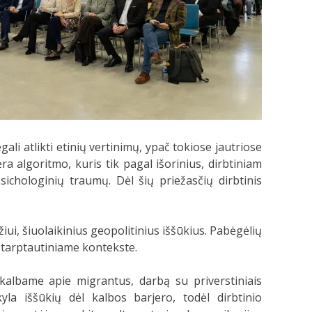
gali atlikti etinių vertinimų, ypač tokiose jautriose
a algoritmo, kuris tik pagal išorinius, dirbtiniam
sichologinių traumų. Dėl šių priežasčių dirbtinis
žiui, šiuolaikinius geopolitinius iššūkius. Pabėgėlių
r tarptautiniame kontekste.
kalbame apie migrantus, darbą su priverstiniais
kyla iššūkių dėl kalbos barjero, todėl dirbtinio