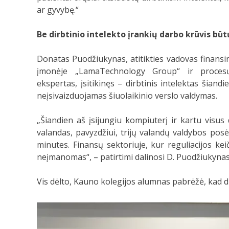
ar gyvybę.“
Be dirbtinio intelekto įrankių darbo krūvis bū
Donatas Puodžiukynas, atitikties vadovas finansin
įmonėje „LamaTechnology Group“ ir proces
ekspertas, įsitikinęs – dirbtinis intelektas šiand
neįsivaizduojamas šiuolaikinio verslo valdymas.
„Šiandien aš įsijungiu kompiuterį ir kartu visu
valandas, pavyzdžiui, trijų valandų valdybos po
minutes. Finansų sektoriuje, kur reguliacijos ke
neįmanomas“, – patirtimi dalinosi D. Puodžiukynas
Vis dėlto, Kauno kolegijos alumnas pabrėžė, kad 