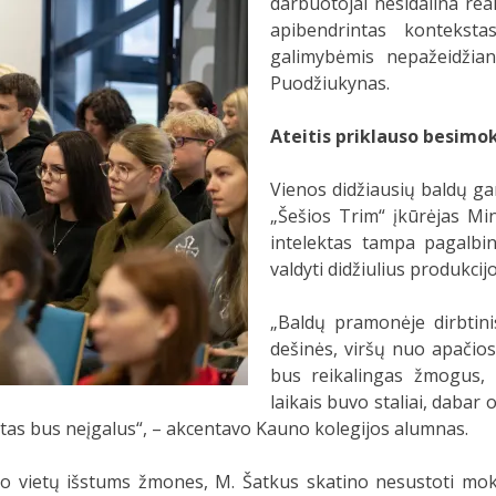
darbuotojai nesidalina rea
apibendrintas kontekstas
galimybėmis nepažeidžia
Puodžiukynas.
Ateitis priklauso besim
Vienos didžiausių baldų g
„Šešios Trim“ įkūrėjas Mi
intelektas tampa pagalbini
valdyti didžiulius produkcijo
„Baldų pramonėje dirbtinis
dešinės, viršų nuo apačios.
bus reikalingas žmogus, k
laikais buvo staliai, dabar 
ektas bus neįgalus“, – akcentavo Kauno kolegijos alumnas.
o vietų išstums žmones, M. Šatkus skatino nesustoti mokyt