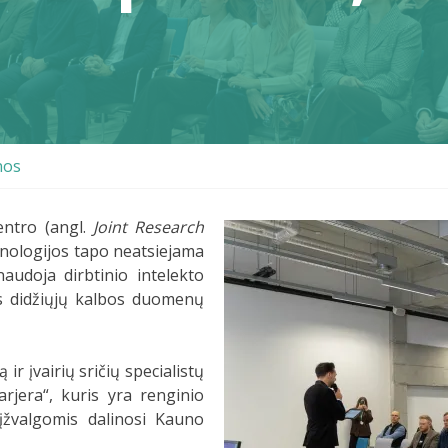
nos
entro (angl.
Joint Research
hnologijos tapo neatsiejama
audoja dirbtinio intelekto
tys didžiųjų kalbos duomenų
 ir įvairių sričių specialistų
rjera“, kuris yra renginio
įžvalgomis dalinosi Kauno