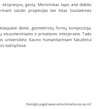
– ekspresyvų gestą. Menininkas tapo and didelio
inant vaizdo projekcijas bei kitas šiuolaikines
ryškiaspalvė dėmė, geometrinių formų kompozicija,
ų visuomeniniams ir privatiems interjerams: Tado
aus universiteto Kauno humanitariniam fakultetui
ėdos bažnyčiose.
Parengta pagal www.eimutismarkunas.eu inf.