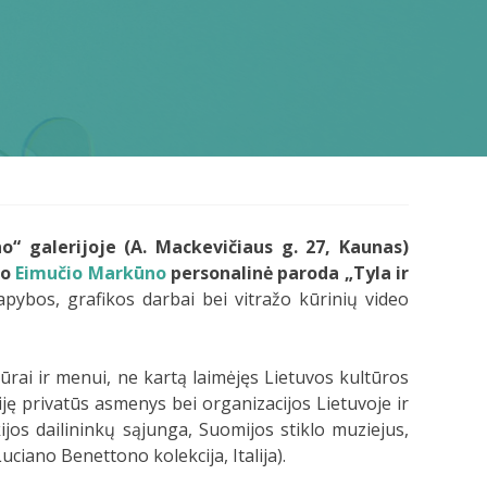
“ galerijoje (A. Mackevičiaus g. 27, Kaunas)
ko
Eimučio Markūno
personalinė paroda „Tyla ir
pybos, grafikos darbai bei vitražo kūrinių video
ai ir menui, ne kartą laimėjęs Lietuvos kultūros
giję privatūs asmenys bei organizacijos Lietuvoje ir
kijos dailininkų sąjunga, Suomijos stiklo muziejus,
ciano Benettono kolekcija, Italija).