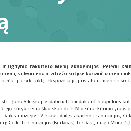
ą
ų ir ugdymo fakulteto Menų akademijos „Pelėdų kalno
o meno, videomeno ir vitražo srityse kuriančio meninin
ečio parodų ciklą. Ekspozicijoje pristatomi menininko ta
ro Jono Vileišio pasidabruotu medaliu už nuopelnus kultūr
ūrėjų kūrybinei raiškai skatinti. E. Markūno kūrinių yra įsi
io dailės muziejus, Vilniaus dailės akademijos muziejus, Če
erg Collection muziejus (Berlynas), fondas „Imago Mundi“ (Lu