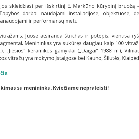
s skleidžiasi per išskirtinį E. Markūno kūrybinį bruožą 
apybos darbai naudojami instaliacijose, objektuose, der
 panaudojami ir performansų metu.
vitražams. Juose atsiranda štrichas ir potėpis, vientisa 
fragmentai. Menininkas yra sukūręs daugiau kaip 100 vitraž
), „Jiesios“ keramikos gamyklai („Daigai“ 1988 m.), Vilni
matikos vitražų yra mokymo įstaigose bei Kauno, Šilutės, Klaip
e
čia
.
ikimas su menininku. Kviečiame nepraleisti!