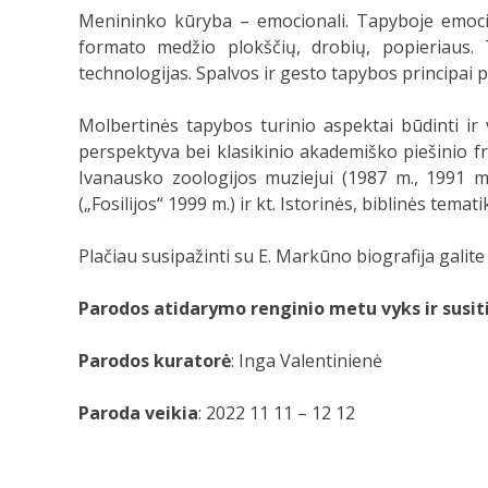
Menininko kūryba – emocionali. Tapyboje emocijo
formato medžio plokščių, drobių, popieriaus. T
technologijas. Spalvos ir gesto tapybos principai
Molbertinės tapybos turinio aspektai būdinti ir 
perspektyva bei klasikinio akademiško piešinio 
Ivanausko zoologijos muziejui (1987 m., 1991 m.
(„Fosilijos“ 1999 m.) ir kt. Istorinės, biblinės te
Plačiau susipažinti su E. Markūno biografija galit
Parodos atidarymo renginio metu vyks ir susit
Parodos kuratorė
: Inga Valentinienė
Paroda veikia
: 2022 11 11 – 12 12