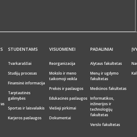
MS
STUDENTAMS
VISUOMENEI
PADALINIAI
ĮV
Tvarkaraščiai
Reorganizacija
Alytaus fakultetas
Na
Studijų procesas
Mokslo ir meno
Menų ir ugdymo
Kal
taikomoji veikla
fakultetas
Finansinė informacija
Prekės ir paslaugos
Medicinos fakultetas
Tarptautinės
galimybės
Edukacinės paslaugos
Informatikos,
ras
inžinerijos ir
Sportas ir laisvalaikis
Viešieji pirkimai
technologijų
fakultetas
Karjeros paslaugos
Dokumentai
Verslo fakultetas