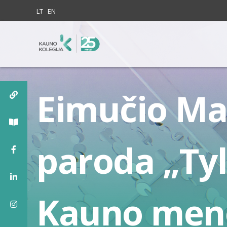
Skip to content
LT
EN
Eimučio Ma
paroda „Tyl
Kauno men