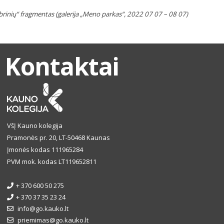
dabrinių“ fragmentas (galerija „Meno parkas“, 2022 07 07 – 08 07)
Kontaktai
VšĮ Kauno kolegija
Pramonės pr. 20, LT-50468 Kaunas
Įmonės kodas 111965284
PVM mok. kodas LT119652811
+ 370 600 50 275
+ 370 37 35 23 24
info@go.kauko.lt
priemimas@go.kauko.lt