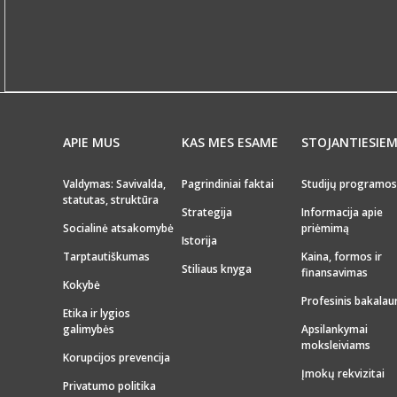
APIE MUS
KAS MES ESAME
STOJANTIESIE
Valdymas: Savivalda,
Pagrindiniai faktai
Studijų programos
statutas, struktūra
Strategija
Informacija apie
Socialinė atsakomybė
priėmimą
Istorija
Tarptautiškumas
Kaina, formos ir
Stiliaus knyga
finansavimas
Kokybė
Profesinis bakalau
Etika ir lygios
galimybės
Apsilankymai
moksleiviams
Korupcijos prevencija
Įmokų rekvizitai
Privatumo politika