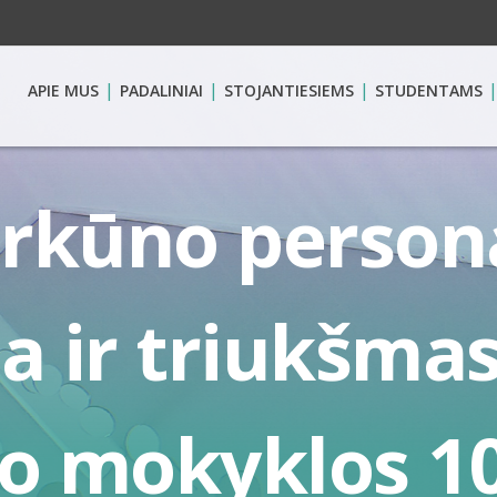
APIE MUS
PADALINIAI
STOJANTIESIEMS
STUDENTAMS
rkūno person
a ir triukšmas
o mokyklos 1