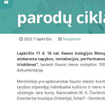
parodų cikl
2022 7 lapkričio
Naujienos
Lapkričio 11 d. 16 val. Kauno kolegijos Men
atidaroma tapybos, instaliacijos, performans
triukšmas“
, tęsianti Kauno meno mokyklos 100-m
dokumentacija.
Menininkas yra apdovanotas Kauno miesto burmist
tarybos stipendiją Individualiai kultūros ir meno k
užsienyje, tarp kurių: Nacionalinis M. K. Čiurlion
Emschertal muziejus (Vokietija), Scharf – Gerstenb