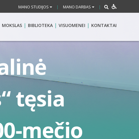
MANO STUDIJOS
MANO DARBAS
|
|
MOKSLAS
BIBLIOTEKA
VISUOMENEI
KONTAKTAI
alinė
“ tęsia
00-mečio