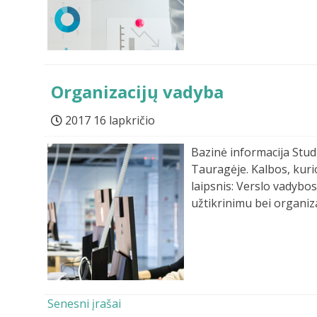
Organizacijų vadyba
2017 16 lapkričio
Bazinė informacija Studi
Tauragėje. Kalbos, kurio
laipsnis: Verslo vadybo
užtikrinimu bei organiza
Navigacija tarp įrašų
Senesni įrašai