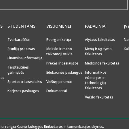
MS
STUDENTAMS
VISUOMENEI
PADALINIAI
ĮV
Tvarkaraščiai
Reorganizacija
Alytaus fakultetas
Na
Studijų procesas
Mokslo ir meno
Menų ir ugdymo
Kal
taikomoji veikla
fakultetas
Finansinė informacija
Prekės ir paslaugos
Medicinos fakultetas
Tarptautinės
galimybės
Edukacinės paslaugos
Informatikos,
ras
inžinerijos ir
Sportas ir laisvalaikis
Viešieji pirkimai
technologijų
fakultetas
Karjeros paslaugos
Dokumentai
Verslo fakultetas
iui rengia Kauno kolegijos Rinkodaros ir komunikacijos skyrius.