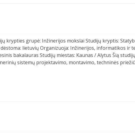
jų krypties grupė: Inžinerijos mokslai Studijų kryptis: Statyb
dėstoma: lietuvių Organizuoja: Inžinerijos, informatikos ir te
esinis bakalauras Studijų miestas: Kaunas / Alytus Šią studij
žinerinių sistemų projektavimo, montavimo, techninės priežiū