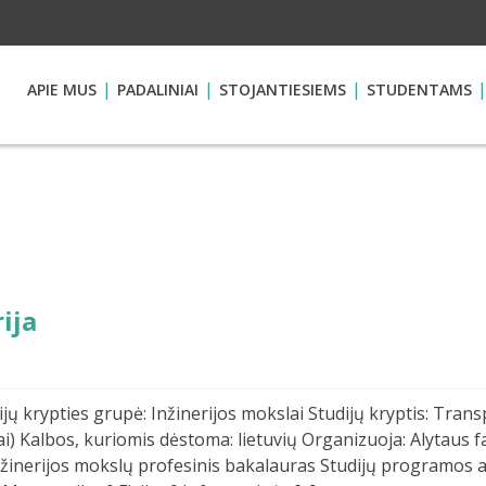
APIE MUS
PADALINIAI
STOJANTIESIEMS
STUDENTAMS
ija
jų krypties grupė: Inžinerijos mokslai Studijų kryptis: Transp
ai) Kalbos, kuriomis dėstoma: lietuvių Organizuoja: Alytaus f
: Inžinerijos mokslų profesinis bakalauras Studijų programos 