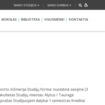
MANO STUDIJOS
MANO DARBAS
|
|
MOKSLAS
BIBLIOTEKA
VISUOMENEI
KONTAKTAI
orto inžinerija Studijų forma: nuolatinė sesijinė (3
akultetas Studijų miestas: Alytus / Tauragė
aprašas Studijuojami dalykai 1 semestras Kreditai