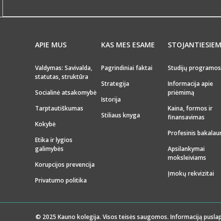
APIE MUS
KAS MES ESAME
STOJANTIESIE
Valdymas: Savivalda,
Pagrindiniai faktai
Studijų programos
statutas, struktūra
Strategija
Informacija apie
Socialinė atsakomybė
priėmimą
Istorija
Tarptautiškumas
Kaina, formos ir
Stiliaus knyga
finansavimas
Kokybė
Profesinis bakalau
Etika ir lygios
galimybės
Apsilankymai
moksleiviams
Korupcijos prevencija
Įmokų rekvizitai
Privatumo politika
© 2025 Kauno kolegija. Visos teisės saugomos. Informaciją puslap