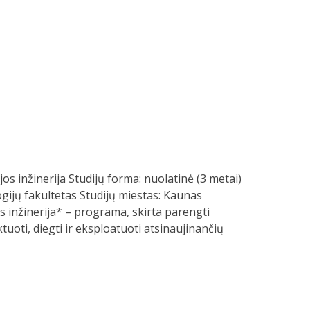
jos inžinerija Studijų forma: nuolatinė (3 metai)
ogijų fakultetas Studijų miestas: Kaunas
os inžinerija* – programa, skirta parengti
tuoti, diegti ir eksploatuoti atsinaujinančių