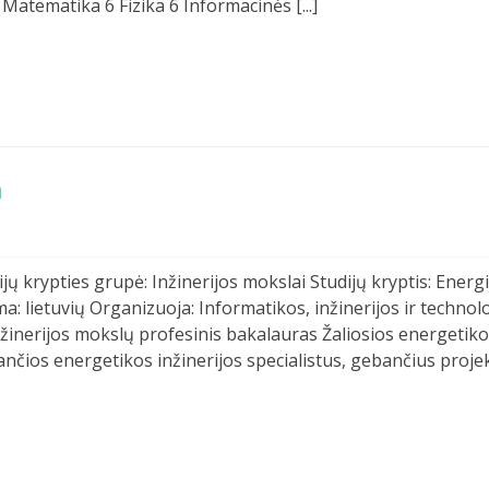
Matematika 6 Fizika 6 Informacinės [...]
a
jų krypties grupė: Inžinerijos mokslai Studijų kryptis: Energi
a: lietuvių Organizuoja: Informatikos, inžinerijos ir technol
 Inžinerijos mokslų profesinis bakalauras Žaliosios energetik
ančios energetikos inžinerijos specialistus, gebančius projek