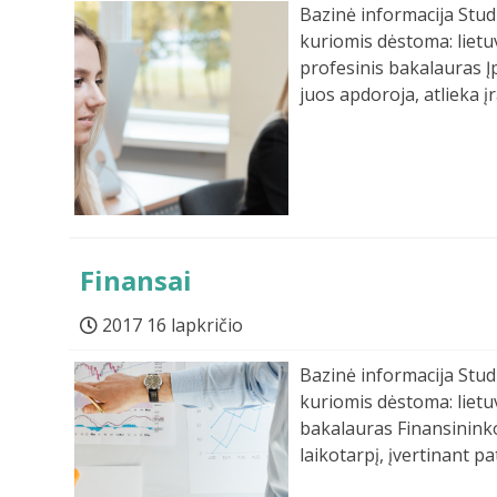
Bazinė informacija Studi
kuriomis dėstoma: lietuv
profesinis bakalauras Į
juos apdoroja, atlieka įr
Finansai
2017 16 lapkričio
Bazinė informacija Studi
kuriomis dėstoma: lietuv
bakalauras Finansininko
laikotarpį, įvertinant p