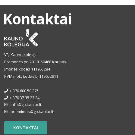
Kontaktai
VšĮ Kauno kolegija
Pramonės pr. 20, LT-50468 Kaunas
Įmonės kodas 111965284
PVM mok. kodas LT119652811
+ 370 600 50 275
+ 370 37 35 23 24
info@go.kauko.lt
priemimas@go.kauko.lt
KONTAKTAI