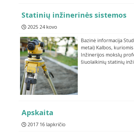
Statinių inžinerinės sistemos
2025 24 kovo
Bazinė informacija Studi
metai) Kalbos, kuriomis 
Inžinerijos mokslų prof
šiuolaikinių statinių in
Apskaita
2017 16 lapkričio