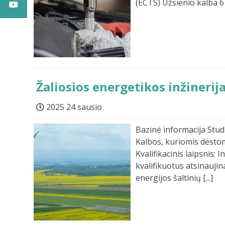
(ECTS) Užsienio kalba 6 
Žaliosios energetikos inžinerij
2025 24 sausio
Bazinė informacija Studi
Kalbos, kuriomis dėstom
Kvalifikacinis laipsnis:
kvalifikuotus atsinaujin
energijos šaltinių [...]