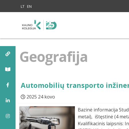
Skip to content
LT
EN
Geografija
Automobilių transporto inžiner
2025 24 kovo
Bazinė informacija Studi
metai), ištęstinė (4 met
Kvalifikacinis laipsnis