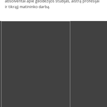
absolventai apie geodezijos studijas, aistrą profesijai
ir tikrąjį matininko darbą.