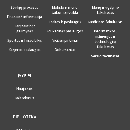
Studijų procesas
Mokslo ir meno
Menų ir ugdymo
taikomoji veikla
fakultetas
Finansinė informacija
Prekės ir paslaugos
Medicinos fakultetas
Tarptautinės
galimybės
Edukacinės paslaugos
Informatikos,
inžinerijos ir
Sportas ir laisvalaikis
Viešieji pirkimai
technologijų
fakultetas
Karjeros paslaugos
Dokumentai
Verslo fakultetas
ĮVYKIAI
Naujienos
Kalendorius
BIBLIOTEKA