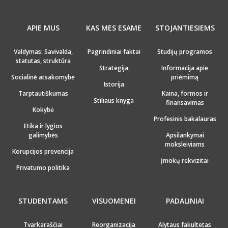
APIE MUS
KAS MES ESAME
STOJANTIESIEMS
Valdymas: Savivalda,
Pagrindiniai faktai
Studijų programos
statutas, struktūra
Strategija
Informacija apie
Socialinė atsakomybė
priėmimą
Istorija
Tarptautiškumas
Kaina, formos ir
Stiliaus knyga
finansavimas
Kokybė
Profesinis bakalauras
Etika ir lygios
galimybės
Apsilankymai
moksleiviams
Korupcijos prevencija
Įmokų rekvizitai
Privatumo politika
STUDENTAMS
VISUOMENEI
PADALINIAI
Tvarkaraščiai
Reorganizacija
Alytaus fakultetas