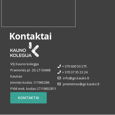
Kontaktai
VšĮ Kauno kolegija
+ 370 600 50 275
Pramonės pr. 20, LT-50468
+ 370 37 35 23 24
Kaunas
info@go.kauko.lt
Įmonės kodas 111965284
priemimas@go.kauko.lt
PVM mok. kodas LT119652811
KONTAKTAI