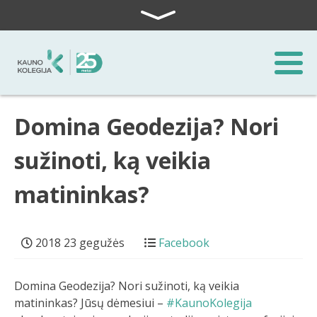
Skip to content
Domina Geodezija? Nori
sužinoti, ką veikia
matininkas?
2018 23 gegužės
Facebook
Domina Geodezija? Nori sužinoti, ką veikia
matininkas? Jūsų dėmesiui –
#KaunoKolegija