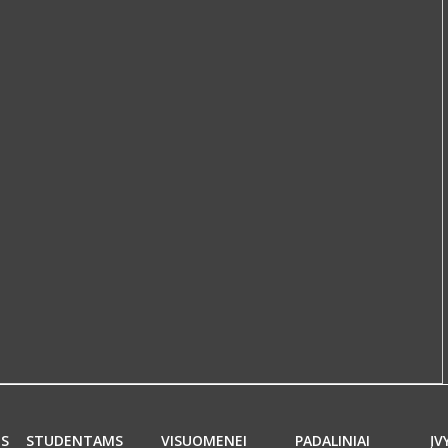
MS
STUDENTAMS
VISUOMENEI
PADALINIAI
ĮV