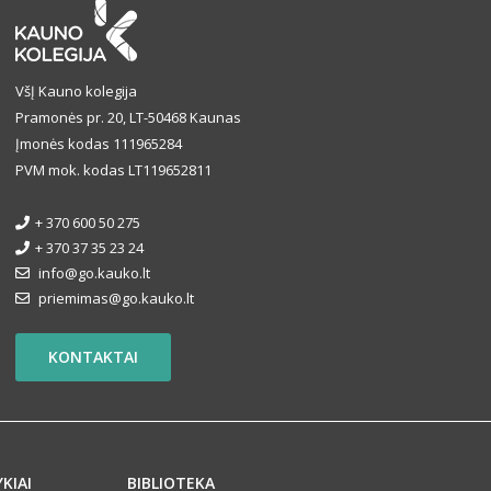
VšĮ Kauno kolegija
Pramonės pr. 20, LT-50468 Kaunas
Įmonės kodas 111965284
PVM mok. kodas LT119652811
+ 370 600 50 275
+ 370 37 35 23 24
info@go.kauko.lt
priemimas@go.kauko.lt
KONTAKTAI
YKIAI
BIBLIOTEKA