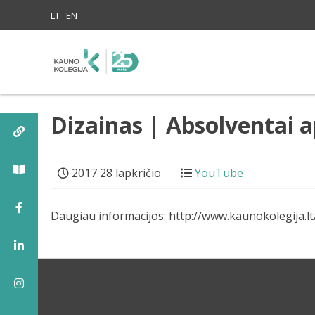
Skip to content
LT
EN
Dizainas | Absolventai 
2017 28 lapkričio
YouTube
Daugiau informacijos: http://www.kaunokolegija.l