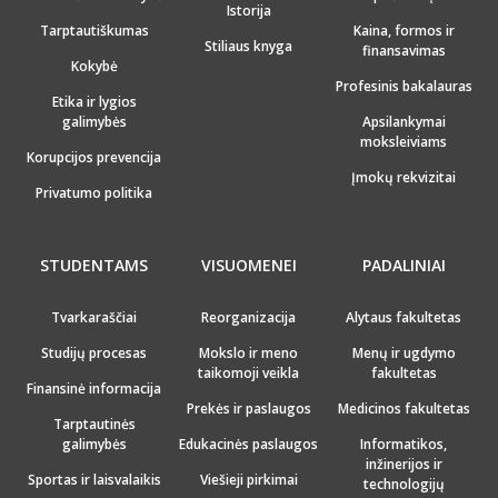
Istorija
Tarptautiškumas
Kaina, formos ir
Stiliaus knyga
finansavimas
Kokybė
Profesinis bakalauras
Etika ir lygios
galimybės
Apsilankymai
moksleiviams
Korupcijos prevencija
Įmokų rekvizitai
Privatumo politika
STUDENTAMS
VISUOMENEI
PADALINIAI
Tvarkaraščiai
Reorganizacija
Alytaus fakultetas
Studijų procesas
Mokslo ir meno
Menų ir ugdymo
taikomoji veikla
fakultetas
Finansinė informacija
Prekės ir paslaugos
Medicinos fakultetas
Tarptautinės
galimybės
Edukacinės paslaugos
Informatikos,
inžinerijos ir
Sportas ir laisvalaikis
Viešieji pirkimai
technologijų