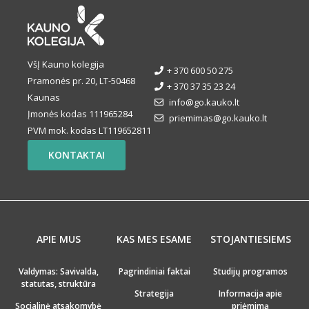
VšĮ Kauno kolegija
+ 370 600 50 275
Pramonės pr. 20, LT-50468
+ 370 37 35 23 24
Kaunas
info@go.kauko.lt
Įmonės kodas 111965284
priemimas@go.kauko.lt
PVM mok. kodas LT119652811
KONTAKTAI
APIE MUS
KAS MES ESAME
STOJANTIESIEMS
Valdymas: Savivalda,
Pagrindiniai faktai
Studijų programos
statutas, struktūra
Strategija
Informacija apie
Socialinė atsakomybė
priėmimą