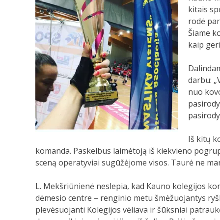
kitais s
rodė par
Šiame ko
kaip ger
Dalindam
darbu: „
nuo kovo
pasirody
pasirody
Iš kitų 
komanda. Paskelbus laimėtoją iš kiekvieno pogrupio
sceną operatyviai sugūžėjome visos. Taurė ne ma
L. Mekšriūnienė neslepia, kad Kauno kolegijos ko
dėmesio centre – renginio metu šmėžuojantys ryšk
plevėsuojanti Kolegijos vėliava ir šūksniai patrauk