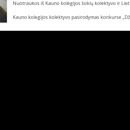
Nuotraukos iš Kauno kolegijos šokių kolektyvo ir Liet
Kauno kolegijos kolektyvo pasirodymas konkurse „Dži