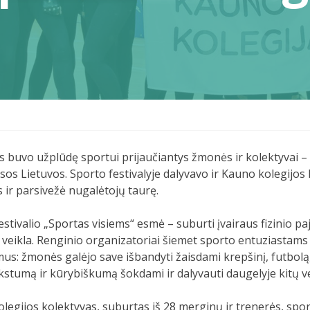
buvo užplūdę sportui prijaučiantys žmonės ir kolektyvai – 2
visos Lietuvos. Sporto festivalyje dalyvavo ir Kauno kolegij
 ir parsivežė nugalėtojų taurę.
estivalio „Sportas visiems“ esmė – suburti įvairaus fizinio p
 veikla. Renginio organizatoriai šiemet sporto entuziastam
us: žmonės galėjo save išbandyti žaisdami krepšinį, futbolą, 
kstumą ir kūrybiškumą šokdami ir dalyvauti daugelyje kitų ve
legijos kolektyvas, suburtas iš 28 merginų ir trenerės, spor