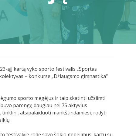
3-ąjį kartą vyko sporto festivalis „Sportas
os kolektyvas – konkurse „Džiaugsmo gimnastika“
ajėgumo sporto mėgėjus ir taip skatinti užsiimti
s buvo parengę daugiau nei 75 aktyvius
tinklinį, atsipalaiduoti mankštindamiesi, rodyti
iklų.
to festivalyje rodė savo šokio gebėjimus: kartu su