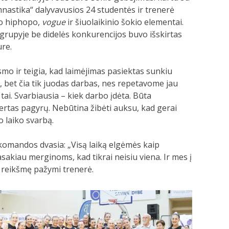
nastika“ dalyvavusios 24 studentės ir trenerė
ko hiphopo,
vogue
ir šiuolaikinio šokio elementai.
rupyje be didelės konkurencijos buvo išskirtas
ure.
mo ir teigia, kad laimėjimas pasiektas sunkiu
ės, bet čia tik juodas darbas, nes repetavome jau
ai. Svarbiausia – kiek darbo įdėta. Būta
vertas pagyrų. Nebūtina žibėti auksu, kad gerai
o laiko svarbą.
 komandos dvasia: „Visą laiką elgėmės kaip
sakiau merginoms, kad tikrai neisiu viena. Ir mes į
 reikšmę pažymi trenerė.