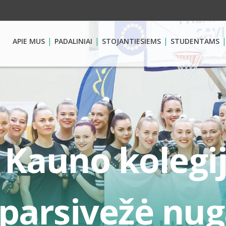
APIE MUS
PADALINIAI
STOJANTIESIEMS
STUDENTAMS
Kauno kolegij
parsivežė nug