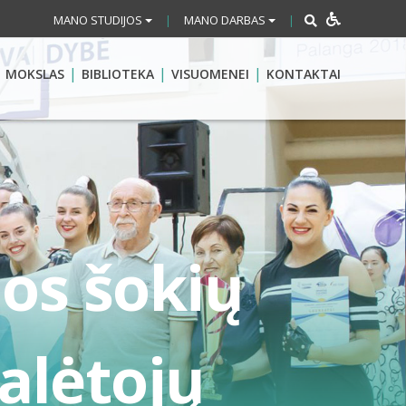
MANO STUDIJOS
MANO DARBAS
|
|
MOKSLAS
BIBLIOTEKA
VISUOMENEI
KONTAKTAI
os šokių
alėtojų