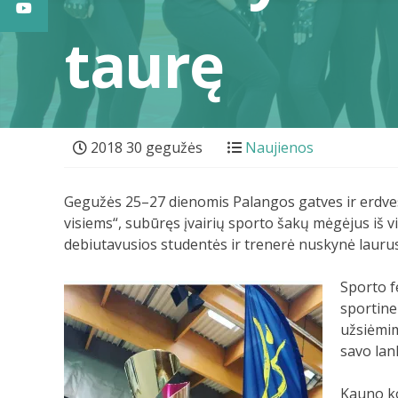
taurę
2018 30 gegužės
Naujienos
Gegužės 25–27 dienomis Palangos gatves ir erdves 
visiems“, subūręs įvairių sporto šakų mėgėjus iš 
debiutavusios studentės ir trenerė nuskynė laurus
Sporto f
sportine
užsiėmim
savo lan
Kauno ko