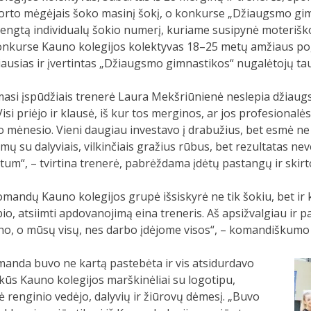
porto mėgėjais šoko masinį šokį, o konkurse „Džiaugsmo gim
engtą individualų šokio numerį, kuriame susipynė moteriš
nkurse Kauno kolegijos kolektyvas 18–25 metų amžiaus pog
iausias ir įvertintas „Džiaugsmo gimnastikos“ nugalėtojų ta
asi įspūdžiais trenerė Laura Mekšriūnienė neslepia džiaugs
Visi priėjo ir klausė, iš kur tos merginos, ar jos profesional
 mėnesio. Vieni daugiau investavo į drabužius, bet esmė ne t
mų su dalyviais, vilkinčiais gražius rūbus, bet rezultatas ne
tum“, – tvirtina trenerė, pabrėždama įdėtų pastangų ir skirt
komandų Kauno kolegijos grupė išsiskyrė ne tik šokiu, bet ir
, atsiimti apdovanojimą eina treneris. Aš apsižvalgiau ir pa
no, o mūsų visų, nes darbo įdėjome visos“, – komandiškumo
manda buvo ne kartą pastebėta ir vis atsidurdavo
ūs Kauno kolegijos marškinėliai su logotipu,
ė renginio vedėjo, dalyvių ir žiūrovų dėmesį. „Buvo