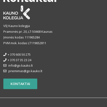
VšĮ Kauno kolegija
Pramonės pr. 20, LT-50468 Kaunas
Įmonės kodas 111965284
PVM mok. kodas LT119652811
+ 370 600 50 275
+ 370 37 35 23 24
info@go.kauko.lt
priemimas@go.kauko.lt
KONTAKTAI