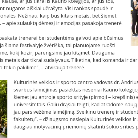
klausė, ar jūs tikrai iš Kauno kolegijos, ar jūs tos,
 nugaros aiškiai užrašyta. Visi rankas spaudė ir
ionalės. Nežinau, kaip bus kitais metais, bet šiemet
, – apie sulauktą dėmesį ir emocijas pasakoja trenerė.
r paskata trenerei bei studentėms galvoti apie būsimus
a šiame festivalyje žvėriška, tai planuojame ruošti
ome, kokį kozirį parengsime jau kitąmet. Dauguma
is metais dar tikrai sudalyvaus. Tikėtina, kad komanda ir dar
o tokio pakilimo“, – atvirauja trenerė.
Kultūrinės veiklos ir sporto centro vadovas dr. Andrius
svarbus laimėjimas pasiektas neseniai Kauno kolegijoje
šiemet jau antroje sporto srityje (pirmoji – krepšinis) 
universitetais. Galiu drąsiai teigti, kad atradome naują
jau parsivežėme laimėjimą. Sveikinu trenerę ir student
fakultetų“, – džiaugsmo neslepia Kultūrinės veiklos i
daugiau motyvacinių priemonių skatinti šokio srities p