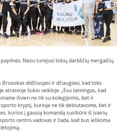
 papilnės. Nesu turėjusi tokių darbščių mergaičių.
 Brusokas didžiuojasi ir džiaugiasi, kad toks
 atrastoje šokio veikloje. „Esu laimingas, kad
einame išvien ne tik su kolegijomis, bet ir
 sporto kryptį, kurioje ne tik debiutavome, bet ir
es, kurios į gausią komandą susibūrė iš įvairių
r sporto centro vadovas ir žada, kad bus ieškoma
lėtojimą.