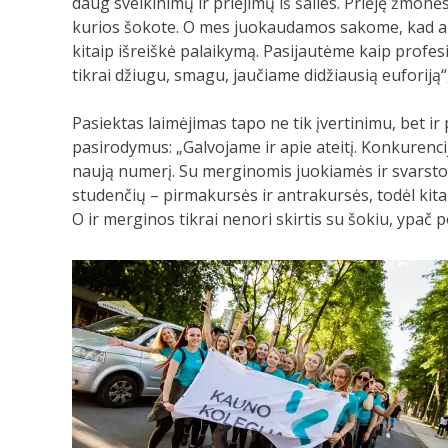
daug sveikinimų ir priėjimų iš šalies. Priėję žmonės 
kurios šokote. O mes juokaudamos sakome, kad ant
kitaip išreiškė palaikymą. Pasijautėme kaip profes
tikrai džiugu, smagu, jaučiame didžiausią euforiją“
Pasiektas laimėjimas tapo ne tik įvertinimu, bet i
pasirodymus: „Galvojame ir apie ateitį. Konkurencij
naują numerį. Su merginomis juokiamės ir svarst
studenčių – pirmakursės ir antrakursės, todėl kita
O ir merginos tikrai nenori skirtis su šokiu, ypač p