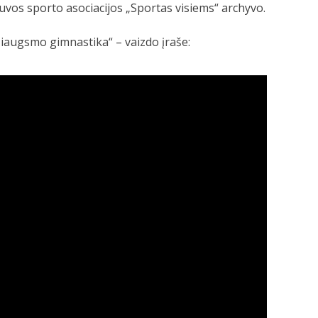
uvos sporto asociacijos „Sportas visiems“ archyvo.
augsmo gimnastika“ – vaizdo įraše: