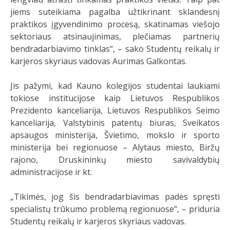
jiems suteikiama pagalba užtikrinant sklandesnį
praktikos įgyvendinimo procesą, skatinamas viešojo
sektoriaus atsinaujinimas, plečiamas partnerių
bendradarbiavimo tinklas“, – sako Studentų reikalų ir
karjeros skyriaus vadovas Aurimas Galkontas.
Jis pažymi, kad Kauno kolegijos studentai laukiami
tokiose institucijose kaip Lietuvos Respublikos
Prezidento kanceliarija, Lietuvos Respublikos Seimo
kanceliarija, Valstybinis patentų biuras, Sveikatos
apsaugos ministerija, Švietimo, mokslo ir sporto
ministerija bei regionuose – Alytaus miesto, Biržų
rajono, Druskininkų miesto savivaldybių
administracijose ir kt.
„Tikimės, jog šis bendradarbiavimas padės spręsti
specialistų trūkumo problemą regionuose“, – priduria
Studentų reikalų ir karjeros skyriaus vadovas.