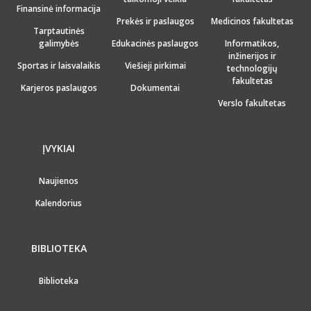
Finansinė informacija
Prekės ir paslaugos
Medicinos fakultetas
Tarptautinės
galimybės
Edukacinės paslaugos
Informatikos,
inžinerijos ir
Sportas ir laisvalaikis
Viešieji pirkimai
technologijų
fakultetas
Karjeros paslaugos
Dokumentai
Verslo fakultetas
ĮVYKIAI
Naujienos
Kalendorius
BIBLIOTEKA
Biblioteka