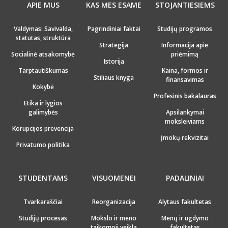
APIE MUS
KAS MES ESAME
STOJANTIESIEMS
Valdymas: Savivalda,
Pagrindiniai faktai
Studijų programos
statutas, struktūra
Strategija
Informacija apie
Socialinė atsakomybė
priėmimą
Istorija
Tarptautiškumas
Kaina, formos ir
Stiliaus knyga
finansavimas
Kokybė
Profesinis bakalauras
Etika ir lygios
galimybės
Apsilankymai
moksleiviams
Korupcijos prevencija
Įmokų rekvizitai
Privatumo politika
STUDENTAMS
VISUOMENEI
PADALINIAI
Tvarkaraščiai
Reorganizacija
Alytaus fakultetas
Studijų procesas
Mokslo ir meno
Menų ir ugdymo
taikomoji veikla
fakultetas