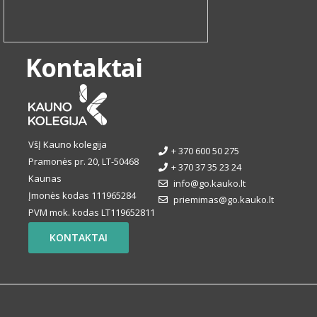
Kontaktai
VšĮ Kauno kolegija
+ 370 600 50 275
Pramonės pr. 20, LT-50468
+ 370 37 35 23 24
Kaunas
info@go.kauko.lt
Įmonės kodas 111965284
priemimas@go.kauko.lt
PVM mok. kodas LT119652811
KONTAKTAI