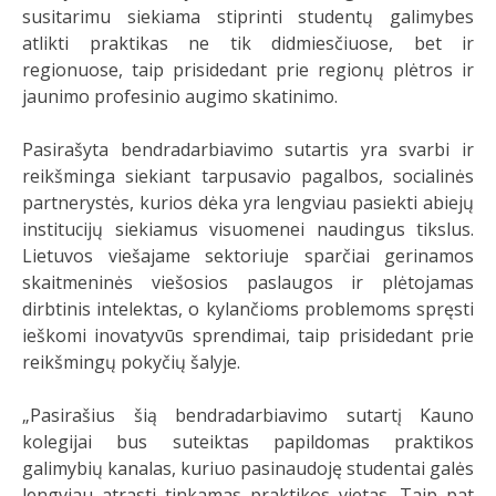
susitarimu siekiama stiprinti studentų galimybes
atlikti praktikas ne tik didmiesčiuose, bet ir
regionuose, taip prisidedant prie regionų plėtros ir
jaunimo profesinio augimo skatinimo.
Pasirašyta bendradarbiavimo sutartis yra svarbi ir
reikšminga siekiant tarpusavio pagalbos, socialinės
partnerystės, kurios dėka yra lengviau pasiekti abiejų
institucijų siekiamus visuomenei naudingus tikslus.
Lietuvos viešajame sektoriuje sparčiai gerinamos
skaitmeninės viešosios paslaugos ir plėtojamas
dirbtinis intelektas, o kylančioms problemoms spręsti
ieškomi inovatyvūs sprendimai, taip prisidedant prie
reikšmingų pokyčių šalyje.
„Pasirašius šią bendradarbiavimo sutartį Kauno
kolegijai bus suteiktas papildomas praktikos
galimybių kanalas, kuriuo pasinaudoję studentai galės
lengviau atrasti tinkamas praktikos vietas. Taip pat