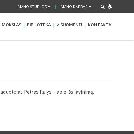
MANO STUDIJOS
MANO DARBAS
|
|
MOKSLAS
BIBLIOTEKA
VISUOMENEI
KONTAKTAI
duotojas Petras Ralys – apie išsilavinimą,