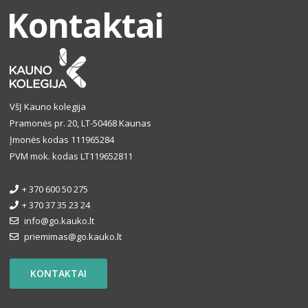
Kontaktai
VšĮ Kauno kolegija
Pramonės pr. 20, LT-50468 Kaunas
Įmonės kodas 111965284
PVM mok. kodas LT119652811
+ 370 600 50 275
+ 370 37 35 23 24
info@go.kauko.lt
priemimas@go.kauko.lt
KONTAKTAI