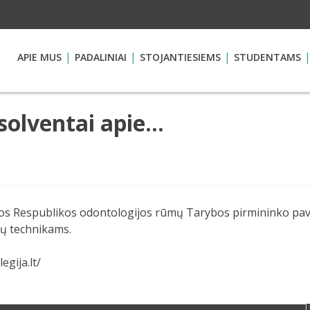
APIE MUS
PADALINIAI
STOJANTIESIEMS
STUDENTAMS
solventai apie…
vos Respublikos odontologijos rūmų Tarybos pirmininko pava
tų technikams.
gija.lt/