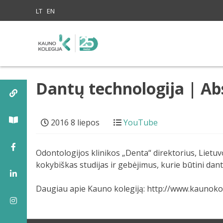
Skip to content
LT
EN
Dantų technologija | Ab
2016 8 liepos
YouTube
Odontologijos klinikos „Denta“ direktorius, Lietu
kokybiškas studijas ir gebėjimus, kurie būtini dan
Daugiau apie Kauno kolegiją: http://www.kaunokole