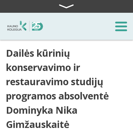
Skip to content
Dailės kūrinių
konservavimo ir
restauravimo studijų
programos absolventė
Dominyka Nika
Gimžauskaitė