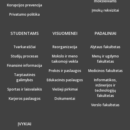
moksleiviams
Korupcijos prevencija
Įmokų rekvizitai
Privatumo politika
STUDENTAMS
VISUOMENEI
PADALINIAI
Tvarkaraščiai
Reorganizacija
Alytaus fakultetas
Studijų procesas
Mokslo ir meno
Menų ir ugdymo
taikomoji veikla
fakultetas
Finansinė informacija
Prekės ir paslaugos
Medicinos fakultetas
Tarptautinės
galimybės
Edukacinės paslaugos
Informatikos,
inžinerijos ir
Sportas ir laisvalaikis
Viešieji pirkimai
technologijų
fakultetas
Karjeros paslaugos
Dokumentai
Verslo fakultetas
ĮVYKIAI