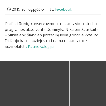
2019 20 rugpjūčio
Facebook
Dailės kūrinių konservavimo ir restauravimo studijų
programos absolventė Dominyka Nika Gimžauskaitė
– Šilkaitienė šiandien profesinį kelia grindžia Vytauto
Didžiojo karo muziejus dirbdama restauratore.
Sužinokite!
#KaunoKolegija