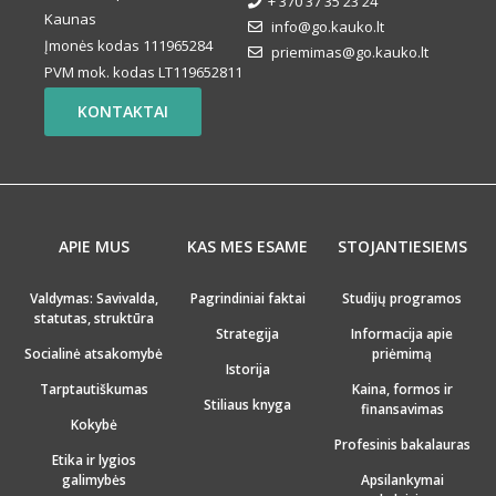
+ 370 37 35 23 24
Kaunas
info@go.kauko.lt
Įmonės kodas 111965284
priemimas@go.kauko.lt
PVM mok. kodas LT119652811
KONTAKTAI
APIE MUS
KAS MES ESAME
STOJANTIESIEMS
Valdymas: Savivalda,
Pagrindiniai faktai
Studijų programos
statutas, struktūra
Strategija
Informacija apie
Socialinė atsakomybė
priėmimą
Istorija
Tarptautiškumas
Kaina, formos ir
Stiliaus knyga
finansavimas
Kokybė
Profesinis bakalauras
Etika ir lygios
galimybės
Apsilankymai