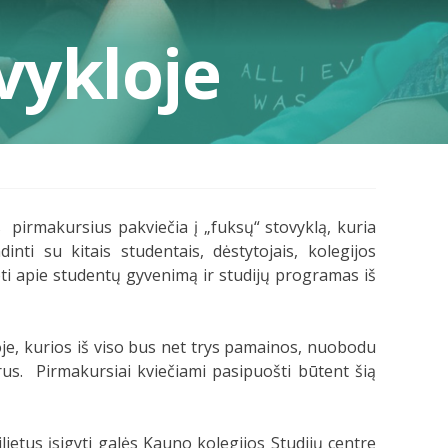
vykloje
irmakursius pakviečia į „fuksų“ stovyklą, kuria
ti su kitais studentais, dėstytojais, kolegijos
oti apie studentų gyvenimą ir studijų programas iš
oje, kurios iš viso bus net trys pamainos, nuobodu
rus. Pirmakursiai kviečiami pasipuošti būtent šią
ilietus įsigyti galės Kauno kolegijos Studijų centre