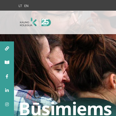
Skip to content
LT
EN
Būsimiems 