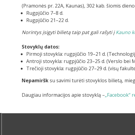
(Pramonės pr. 22A, Kaunas), 302 kab. šiomis dieno
Rugpjūčio 7–8 d.
Rugpjūčio 21–22 d.
Norintys įsigyti bilietą taip pat gali rašyti į
Kauno ko
Stovyklų datos:
Pirmoji stovykla: rugpjūčio 19–21 d. (Technologi
Antroji stovykla: rugpjūčio 23–25 d. (Verslo be
Trečioji stovykla: rugpjūčio 27–29 d. (visų fakul
Nepamiršk
su savimi turėti stovyklos bilietą, mie
Daugiau informacijos apie stovyklą –
„Facebook“ r