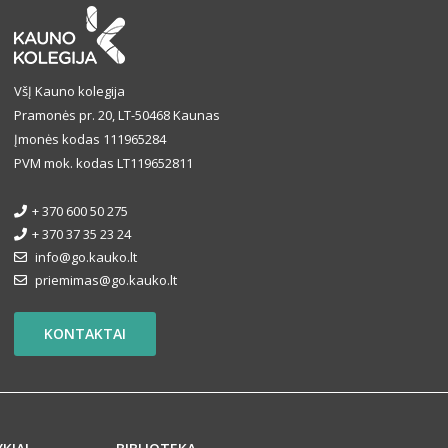
VšĮ Kauno kolegija
Pramonės pr. 20, LT-50468 Kaunas
Įmonės kodas 111965284
PVM mok. kodas LT119652811
+ 370 600 50 275
+ 370 37 35 23 24
info@go.kauko.lt
priemimas@go.kauko.lt
KONTAKTAI