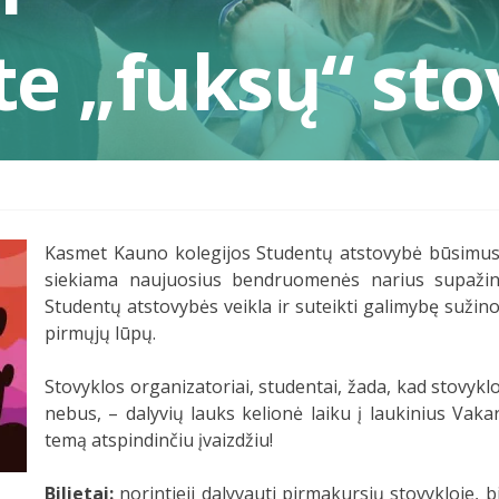
te „fuksų“ sto
Kasmet Kauno kolegijos Studentų atstovybė būsimus p
siekiama naujuosius bendruomenės narius supažindin
Studentų atstovybės veikla ir suteikti galimybę sužin
pirmųjų lūpų.
Stovyklos organizatoriai, studentai, žada, kad stovykl
nebus, – dalyvių lauks kelionė laiku į laukinius Vaka
temą atspindinčiu įvaizdžiu!
Bilietai:
norintieji dalyvauti pirmakursių stovykloje, b