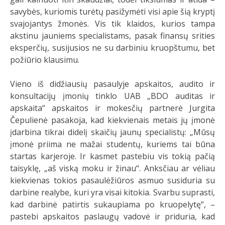
savybės, kuriomis turėtų pasižymėti visi apie šią kryptį
svajojantys žmonės. Vis tik klaidos, kurios tampa
akstinu jauniems specialistams, pasak finansų srities
eksperčių, susijusios ne su darbiniu kruopštumu, bet
požiūrio klausimu.
Vieno iš didžiausių pasaulyje apskaitos, audito ir
konsultacijų įmonių tinklo UAB „BDO auditas ir
apskaita“ apskaitos ir mokesčių partnerė Jurgita
Čepulienė pasakoja, kad kiekvienais metais jų įmonė
įdarbina tikrai didelį skaičių jaunų specialistų: „Mūsų
įmonė priima ne mažai studentų, kuriems tai būna
startas karjeroje. Ir kasmet pastebiu vis tokią pačią
taisyklę, „aš viską moku ir žinau“. Anksčiau ar vėliau
kiekvienas tokios pasaulėžiūros asmuo susiduria su
darbine realybe, kuri yra visai kitokia. Svarbu suprasti,
kad darbinė patirtis sukaupiama po kruopelytę“, –
pastebi apskaitos paslaugų vadovė ir priduria, kad