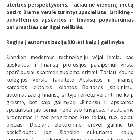
ateities
perspektyvoms. Tačiau ne vienerių metų
patirtį šiame versle turintys specialistai įsitikinę –
buhalterinės apskaitos ir finansų populiarumas
bei prestižas dar ilgai neišblės.
Ragina į automatizaciją žiūrėti kaip į galimybę
Šiandien modernūs technologijų vėjai lemia, kad
apskaitos ir finansų profesijos palaipsniui virsta
sparčiausiai skaitmenizuojama sritimi. Tačiau Kauno
kolegijos Verslo fakulteto Apskaitos ir finansų
katedros lektorės Jolantos Bartašės įsitikinimu,
automatizaciją finansų srityje reikėtų vertinti ne kaip
grėsmę, bet kaip galimybę. „Finansų ir apskaitos
specialistai jau seniai neberašo knygose, naudojame
programas ir tos programos kuo toliau, tuo labiau
plečiasi. Didėjant elektroninei erdvei galime tik
pasidžiaugti, jog šiandien sukuriama naujų
sprendimų“, – įsitikinusi Kauno kolegijos lektorė. Jos