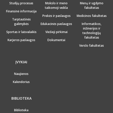
Studijų procesas
Mokslo ir meno
Menų ir ugdymo
taikomoji veikla
fakultetas
Finansinė informacija
Prekės ir paslaugos
Medicinos fakultetas
Tarptautinės
galimybės
Edukacinės paslaugos
Informatikos,
inžinerijos ir
Sportas ir laisvalaikis
Viešieji pirkimai
technologijų
fakultetas
Karjeros paslaugos
Dokumentai
Verslo fakultetas
ĮVYKIAI
Naujienos
Kalendorius
BIBLIOTEKA
Biblioteka