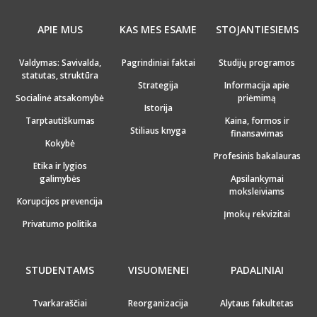
APIE MUS
KAS MES ESAME
STOJANTIESIEMS
Valdymas: Savivalda,
Pagrindiniai faktai
Studijų programos
statutas, struktūra
Strategija
Informacija apie
Socialinė atsakomybė
priėmimą
Istorija
Tarptautiškumas
Kaina, formos ir
Stiliaus knyga
finansavimas
Kokybė
Profesinis bakalauras
Etika ir lygios
galimybės
Apsilankymai
moksleiviams
Korupcijos prevencija
Įmokų rekvizitai
Privatumo politika
STUDENTAMS
VISUOMENEI
PADALINIAI
Tvarkaraščiai
Reorganizacija
Alytaus fakultetas