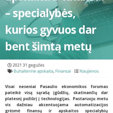
– specialybės,
kurios gyvuos dar
bent šimtą metų
2021 31 gegužės
Buhalterinė apskaita
,
Finansai
Naujienos
Visai neseniai Pasaulio ekonomikos forumas
pateikė visą sąrašą įgūdžių, skatinančių dar
platesnį požiūrį į technologijas.
Pastaruoju metu
vis dažniau akcentuojama automatizacijos
grėsmė finansų ir apskaitos specialybių