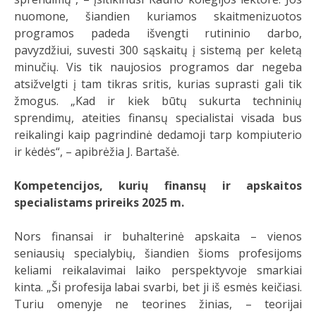
nuomone, šiandien kuriamos skaitmenizuotos
programos padeda išvengti rutininio darbo,
pavyzdžiui, suvesti 300 sąskaitų į sistemą per keletą
minučių. Vis tik naujosios programos dar negeba
atsižvelgti į tam tikras sritis, kurias suprasti gali tik
žmogus. „Kad ir kiek būtų sukurta techninių
sprendimų, ateities finansų specialistai visada bus
reikalingi kaip pagrindinė dedamoji tarp kompiuterio
ir kėdės“, – apibrėžia J. Bartašė.
Kompetencijos, kurių finansų ir apskaitos
specialistams prireiks 2025 m.
Nors finansai ir buhalterinė apskaita – vienos
seniausių specialybių, šiandien šioms profesijoms
keliami reikalavimai laiko perspektyvoje smarkiai
kinta. „Ši profesija labai svarbi, bet ji iš esmės keičiasi.
Turiu omenyje ne teorines žinias, – teorijai