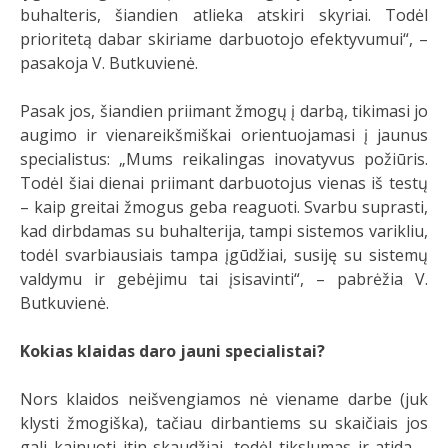
buhalteris, šiandien atlieka atskiri skyriai. Todėl
prioritetą dabar skiriame darbuotojo efektyvumui“, –
pasakoja V. Butkuvienė.
Pasak jos, šiandien priimant žmogų į darbą, tikimasi jo
augimo ir vienareikšmiškai orientuojamasi į jaunus
specialistus: „Mums reikalingas inovatyvus požiūris.
Todėl šiai dienai priimant darbuotojus vienas iš testų
– kaip greitai žmogus geba reaguoti. Svarbu suprasti,
kad dirbdamas su buhalterija, tampi sistemos varikliu,
todėl svarbiausiais tampa įgūdžiai, susiję su sistemų
valdymu ir gebėjimu tai įsisavinti“, – pabrėžia V.
Butkuvienė.
Kokias klaidas daro jauni specialistai?
Nors klaidos neišvengiamos nė viename darbe (juk
klysti žmogiška), tačiau dirbantiems su skaičiais jos
gali kainuoti itin skaudžiai, todėl tikslumas ir atida –