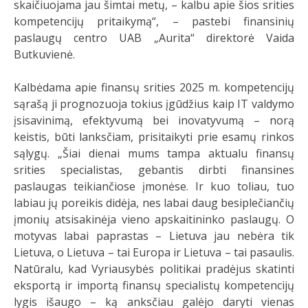
skaičiuojama jau šimtai metų, – kalbu apie šios srities
kompetencijų pritaikymą“, – pastebi finansinių
paslaugų centro UAB „Aurita“ direktorė Vaida
Butkuvienė.
Kalbėdama apie finansų srities 2025 m. kompetencijų
sąrašą ji prognozuoja tokius įgūdžius kaip IT valdymo
įsisavinimą, efektyvumą bei inovatyvumą – norą
keistis, būti lanksčiam, prisitaikyti prie esamų rinkos
sąlygų. „Šiai dienai mums tampa aktualu finansų
srities specialistas, gebantis dirbti finansines
paslaugas teikiančiose įmonėse. Ir kuo toliau, tuo
labiau jų poreikis didėja, nes labai daug besiplečiančių
įmonių atsisakinėja vieno apskaitininko paslaugų. O
motyvas labai paprastas – Lietuva jau nebėra tik
Lietuva, o Lietuva – tai Europa ir Lietuva – tai pasaulis.
Natūralu, kad Vyriausybės politikai pradėjus skatinti
eksportą ir importą finansų specialistų kompetencijų
lygis išaugo – ką anksčiau galėjo daryti vienas