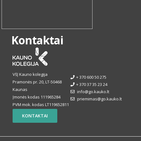
Kontaktai
VšĮ Kauno kolegija
+ 370 600 50 275
Pramonės pr. 20, LT-50468
+ 370 37 35 23 24
Kaunas
info@go.kauko.lt
Įmonės kodas 111965284
priemimas@go.kauko.lt
PVM mok. kodas LT119652811
KONTAKTAI