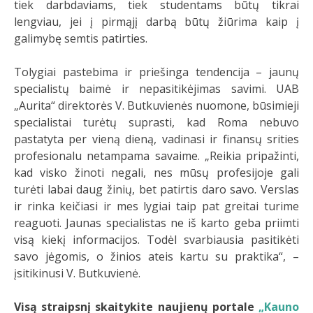
tiek darbdaviams, tiek studentams būtų tikrai
lengviau, jei į pirmąjį darbą būtų žiūrima kaip į
galimybę semtis patirties.
Tolygiai pastebima ir priešinga tendencija – jaunų
specialistų baimė ir nepasitikėjimas savimi. UAB
„Aurita“ direktorės V. Butkuvienės nuomone, būsimieji
specialistai turėtų suprasti, kad Roma nebuvo
pastatyta per vieną dieną, vadinasi ir finansų srities
profesionalu netampama savaime. „Reikia pripažinti,
kad visko žinoti negali, nes mūsų profesijoje gali
turėti labai daug žinių, bet patirtis daro savo. Verslas
ir rinka keičiasi ir mes lygiai taip pat greitai turime
reaguoti. Jaunas specialistas ne iš karto geba priimti
visą kiekį informacijos. Todėl svarbiausia pasitikėti
savo jėgomis, o žinios ateis kartu su praktika“, –
įsitikinusi V. Butkuvienė.
Visą straipsnį skaitykite naujienų portale
„Kauno