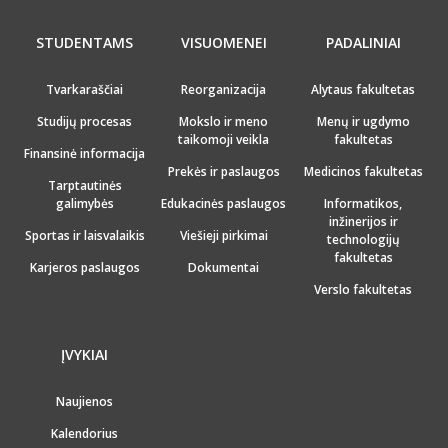
STUDENTAMS
VISUOMENEI
PADALINIAI
Tvarkaraščiai
Reorganizacija
Alytaus fakultetas
Studijų procesas
Mokslo ir meno
Menų ir ugdymo
taikomoji veikla
fakultetas
Finansinė informacija
Prekės ir paslaugos
Medicinos fakultetas
Tarptautinės
galimybės
Edukacinės paslaugos
Informatikos,
inžinerijos ir
Sportas ir laisvalaikis
Viešieji pirkimai
technologijų
fakultetas
Karjeros paslaugos
Dokumentai
Verslo fakultetas
ĮVYKIAI
Naujienos
Kalendorius