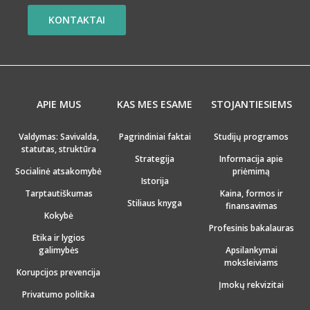
KONTAKTAI
APIE MUS
KAS MES ESAME
STOJANTIESIEMS
Valdymas: Savivalda,
Pagrindiniai faktai
Studijų programos
statutas, struktūra
Strategija
Informacija apie
Socialinė atsakomybė
priėmimą
Istorija
Tarptautiškumas
Kaina, formos ir
Stiliaus knyga
finansavimas
Kokybė
Profesinis bakalauras
Etika ir lygios
galimybės
Apsilankymai
moksleiviams
Korupcijos prevencija
Įmokų rekvizitai
Privatumo politika