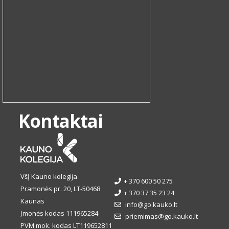
Kontaktai
VšĮ Kauno kolegija
+ 370 600 50 275
Pramonės pr. 20, LT-50468
+ 370 37 35 23 24
Kaunas
info@go.kauko.lt
Įmonės kodas 111965284
priemimas@go.kauko.lt
PVM mok. kodas LT119652811