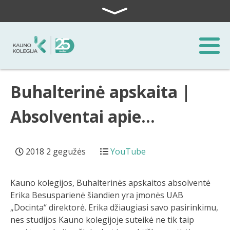
Skip to content
Buhalterinė apskaita |
Absolventai apie…
2018 2 gegužės
YouTube
Kauno kolegijos, Buhalterinės apskaitos absolventė
Erika Besusparienė šiandien yra įmonės UAB
„Docinta“ direktorė. Erika džiaugiasi savo pasirinkimu,
nes studijos Kauno kolegijoje suteikė ne tik taip