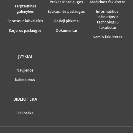
Prekės ir paslaugos
Medicinos fakultetas
Tarptautinės
galimybės
Edukacinės paslaugos
Informatikos,
inžinerijos ir
Sportas ir laisvalaikis
Viešieji pirkimai
technologijų
fakultetas
Karjeros paslaugos
Dokumentai
Verslo fakultetas
ĮVYKIAI
Naujienos
Kalendorius
BIBLIOTEKA
Biblioteka