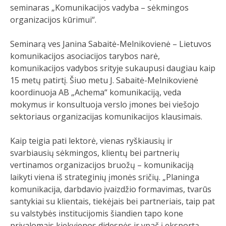
seminaras „Komunikacijos vadyba – sėkmingos
organizacijos kūrimui“.
Seminarą ves Janina Sabaitė-Melnikovienė – Lietuvos
komunikacijos asociacijos tarybos narė,
komunikacijos vadybos srityje sukaupusi daugiau kaip
15 metų patirtį. Šiuo metu J. Sabaitė-Melnikovienė
koordinuoja AB „Achema“ komunikaciją, veda
mokymus ir konsultuoja verslo įmones bei viešojo
sektoriaus organizacijas komunikacijos klausimais.
Kaip teigia pati lektorė, vienas ryškiausių ir
svarbiausių sėkmingos, klientų bei partnerių
vertinamos organizacijos bruožų – komunikaciją
laikyti viena iš strateginių įmonės sričių. „Planinga
komunikacija, darbdavio įvaizdžio formavimas, tvarūs
santykiai su klientais, tiekėjais bei partneriais, taip pat
su valstybės institucijomis šiandien tapo kone
privalomais kiekvienos didesnės ir ypač į eksportą