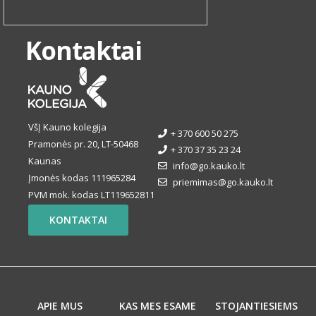
Kontaktai
VšĮ Kauno kolegija
+ 370 600 50 275
Pramonės pr. 20, LT-50468
+ 370 37 35 23 24
Kaunas
info@go.kauko.lt
Įmonės kodas 111965284
priemimas@go.kauko.lt
PVM mok. kodas LT119652811
KONTAKTAI
APIE MUS
KAS MES ESAME
STOJANTIESIEMS