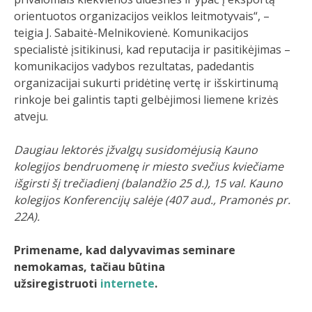
orientuotos organizacijos veiklos leitmotyvais“, –
teigia J. Sabaitė-Melnikovienė. Komunikacijos
specialistė įsitikinusi, kad reputacija ir pasitikėjimas –
komunikacijos vadybos rezultatas, padedantis
organizacijai sukurti pridėtinę vertę ir išskirtinumą
rinkoje bei galintis tapti gelbėjimosi liemene krizės
atveju.
Daugiau lektorės įžvalgų susidomėjusią Kauno
kolegijos bendruomenę ir miesto svečius kviečiame
išgirsti šį trečiadienį (balandžio 25 d.), 15 val. Kauno
kolegijos Konferencijų salėje (407 aud., Pramonės pr.
22A).
Primename, kad
dalyvavimas seminare
nemokamas, tačiau būtina
užsiregistruoti
internete
.