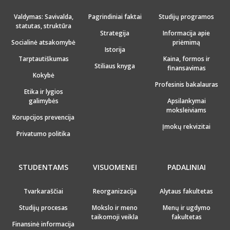
Valdymas: Savivalda,
Pagrindiniai faktai
Studijų programos
statutas, struktūra
Strategija
Informacija apie
Socialinė atsakomybė
priėmimą
Istorija
Tarptautiškumas
Kaina, formos ir
Stiliaus knyga
finansavimas
Kokybė
Profesinis bakalauras
Etika ir lygios
galimybės
Apsilankymai
moksleiviams
Korupcijos prevencija
Įmokų rekvizitai
Privatumo politika
STUDENTAMS
VISUOMENEI
PADALINIAI
Tvarkaraščiai
Reorganizacija
Alytaus fakultetas
Studijų procesas
Mokslo ir meno
Menų ir ugdymo
taikomoji veikla
fakultetas
Finansinė informacija