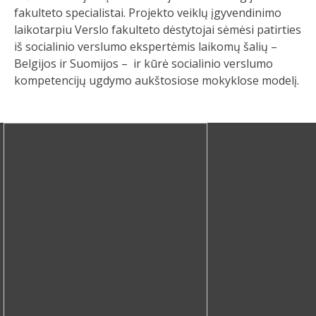
fakulteto specialistai. Projekto veiklų įgyvendinimo
laikotarpiu Verslo fakulteto dėstytojai sėmėsi patirties
iš socialinio verslumo ekspertėmis laikomų šalių –
Belgijos ir Suomijos – ir kūrė socialinio verslumo
kompetencijų ugdymo aukštosiose mokyklose modelį.