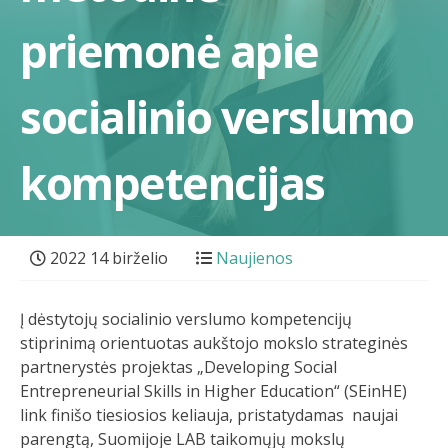
priemonė apie
socialinio verslumo
kompetencijas
2022 14 birželio
Naujienos
Į dėstytojų socialinio verslumo kompetencijų
stiprinimą orientuotas aukštojo mokslo strateginės
partnerystės projektas „Developing Social
Entrepreneurial Skills in Higher Education“ (SEinHE)
link finišo tiesiosios keliauja, pristatydamas naujai
parengtą, Suomijoje LAB taikomųjų mokslų