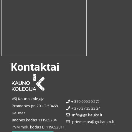
Kontaktai
VšĮ Kauno kolegija
+ 370 600 50 275
Pramonės pr. 20, LT-50468
+ 370 37 35 23 24
Kaunas
info@go.kauko.lt
Įmonės kodas 111965284
priemimas@go.kauko.lt
PVM mok. kodas LT119652811