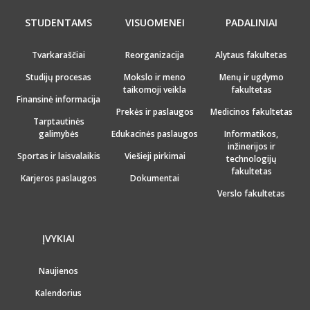
STUDENTAMS
VISUOMENEI
PADALINIAI
Tvarkaraščiai
Reorganizacija
Alytaus fakultetas
Studijų procesas
Mokslo ir meno
Menų ir ugdymo
taikomoji veikla
fakultetas
Finansinė informacija
Prekės ir paslaugos
Medicinos fakultetas
Tarptautinės
galimybės
Edukacinės paslaugos
Informatikos,
inžinerijos ir
Sportas ir laisvalaikis
Viešieji pirkimai
technologijų
fakultetas
Karjeros paslaugos
Dokumentai
Verslo fakultetas
ĮVYKIAI
Naujienos
Kalendorius