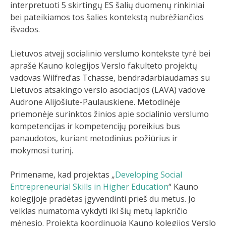
interpretuoti 5 skirtingų ES šalių duomenų rinkiniai
bei pateikiamos tos šalies kontekstą nubrėžiančios
išvados.
Lietuvos atvejį socialinio verslumo kontekste tyrė bei
aprašė Kauno kolegijos Verslo fakulteto projektų
vadovas Wilfred’as Tchasse, bendradarbiaudamas su
Lietuvos atsakingo verslo asociacijos (LAVA) vadove
Audrone Alijošiute-Paulauskiene. Metodinėje
priemonėje surinktos žinios apie socialinio verslumo
kompetencijas ir kompetencijų poreikius bus
panaudotos, kuriant metodinius požiūrius ir
mokymosi turinį.
Primename, kad projektas „
Developing Social
Entrepreneurial Skills in Higher Education
“ Kauno
kolegijoje pradėtas įgyvendinti prieš du metus. Jo
veiklas numatoma vykdyti iki šių metų lapkričio
mėnesio. Projektą koordinuoja Kauno kolegijos Verslo