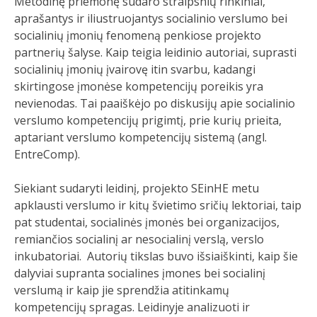
Metodinę priemonę sudaro straipsnių rinkiniai,
aprašantys ir iliustruojantys socialinio verslumo bei
socialinių įmonių fenomeną penkiose projekto
partnerių šalyse. Kaip teigia leidinio autoriai, suprasti
socialinių įmonių įvairovę itin svarbu, kadangi
skirtingose įmonėse kompetencijų poreikis yra
nevienodas. Tai paaiškėjo po diskusijų apie socialinio
verslumo kompetencijų prigimtį, prie kurių prieita,
aptariant verslumo kompetencijų sistemą (angl.
EntreComp).
Siekiant sudaryti leidinį, projekto SEinHE metu
apklausti verslumo ir kitų švietimo sričių lektoriai, taip
pat studentai, socialinės įmonės bei organizacijos,
remiančios socialinį ar nesocialinį verslą, verslo
inkubatoriai. Autorių tikslas buvo išsiaiškinti, kaip šie
dalyviai supranta socialines įmones bei socialinį
verslumą ir kaip jie sprendžia atitinkamų
kompetencijų spragas. Leidinyje analizuoti ir