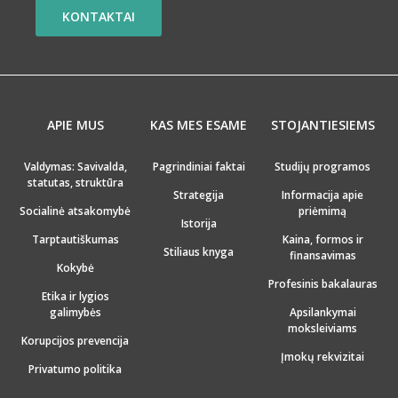
KONTAKTAI
APIE MUS
KAS MES ESAME
STOJANTIESIEMS
Valdymas: Savivalda,
Pagrindiniai faktai
Studijų programos
statutas, struktūra
Strategija
Informacija apie
Socialinė atsakomybė
priėmimą
Istorija
Tarptautiškumas
Kaina, formos ir
Stiliaus knyga
finansavimas
Kokybė
Profesinis bakalauras
Etika ir lygios
galimybės
Apsilankymai
moksleiviams
Korupcijos prevencija
Įmokų rekvizitai
Privatumo politika