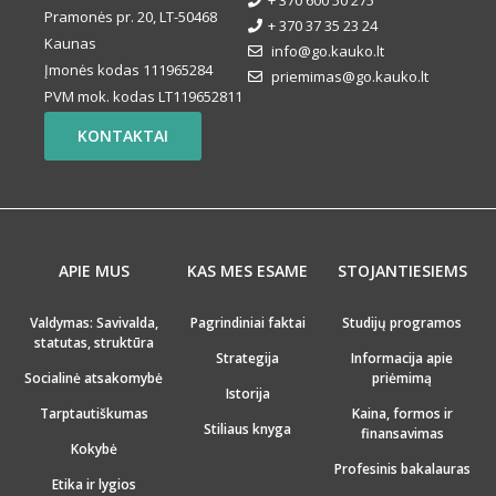
+ 370 600 50 275
Pramonės pr. 20, LT-50468
+ 370 37 35 23 24
Kaunas
info@go.kauko.lt
Įmonės kodas 111965284
priemimas@go.kauko.lt
PVM mok. kodas LT119652811
KONTAKTAI
APIE MUS
KAS MES ESAME
STOJANTIESIEMS
Valdymas: Savivalda,
Pagrindiniai faktai
Studijų programos
statutas, struktūra
Strategija
Informacija apie
Socialinė atsakomybė
priėmimą
Istorija
Tarptautiškumas
Kaina, formos ir
Stiliaus knyga
finansavimas
Kokybė
Profesinis bakalauras
Etika ir lygios