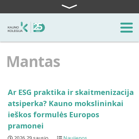
Skip to content
Mantas
Ar ESG praktika ir skaitmenizacija
atsiperka? Kauno mokslininkai
ieškos formulės Europos
pramonei
2026 29 sausio
Naujienos