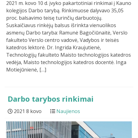
2021 m. kovo 10 d. įvyko pakartotiniai rinkimai į Kauno
kolegijos Darbo tarybą. Rinkimuose dalyvavo 35,05
proc. balsavimo teisę turinčių darbuotojų.
Suskaičiavus rinkėjų balsus išrinkta vienuolikos
asmenų Darbo taryba: Ramunė Bagočiūnaitė, Verslo
fakulteto Verslo centro vadovė, Vadybos ir teisės
katedros lektorė. Dr. Ingrida Kraujutienė,
Technologijų fakulteto Maisto technologijos katedros
vedėja, Maisto technologijos katedros docentė. Inga
Motiejūnienė, […]
Darbo tarybos rinkimai
2021 8 kovo
Naujienos