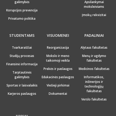
galimybės
Apsilankymai
moksleiviams
Korupcijos prevencija
Įmokų rekvizitai
Privatumo politika
STUDENTAMS
VISUOMENEI
PADALINIAI
Tvarkaraščiai
Reorganizacija
Alytaus fakultetas
Studijų procesas
Mokslo ir meno
Menų ir ugdymo
taikomoji veikla
fakultetas
Finansinė informacija
Prekės ir paslaugos
Medicinos fakultetas
Tarptautinės
galimybės
Edukacinės paslaugos
Informatikos,
inžinerijos ir
Sportas ir laisvalaikis
Viešieji pirkimai
technologijų
fakultetas
Karjeros paslaugos
Dokumentai
Verslo fakultetas