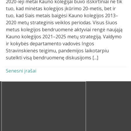
2020-ieji metai Kauno kolegijai buvo išskirtiniai ne tik
tuo, kad minėtas kolegijos įkūrimo 20-metis, bet ir
tuo, kad šiais metais baigėsi Kauno kolegijos 2013–
2020 metų strateginis veiklos periodas. Visus šiuos
metus kolegijos bendruomenė aktyviai rengė naująją
Kauno kolegijos 2021–2025 metų strategiją. Valdymo
ir kokybės departamento vadovės Ingos
Stravinskienės teigimu, pandemijos laikotarpiu
sutelkti visą bendruomenę diskusijoms [...]
Navigacija tarp įrašų
Senesni įrašai