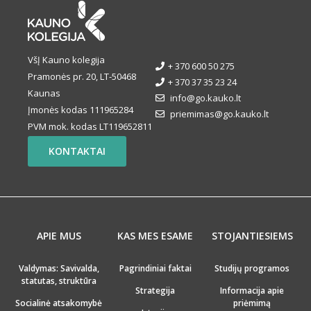
VšĮ Kauno kolegija
+ 370 600 50 275
Pramonės pr. 20, LT-50468
+ 370 37 35 23 24
Kaunas
info@go.kauko.lt
Įmonės kodas 111965284
priemimas@go.kauko.lt
PVM mok. kodas LT119652811
KONTAKTAI
APIE MUS
KAS MES ESAME
STOJANTIESIEMS
Valdymas: Savivalda,
Pagrindiniai faktai
Studijų programos
statutas, struktūra
Strategija
Informacija apie
Socialinė atsakomybė
priėmimą