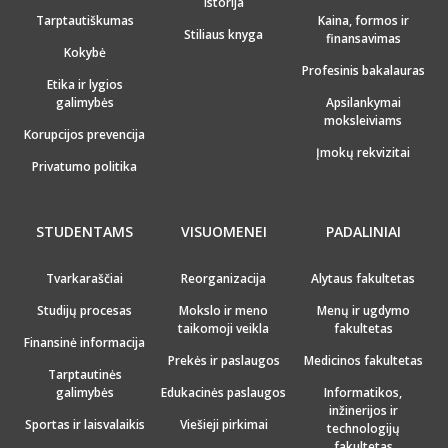
Istorija
Tarptautiškumas
Kaina, formos ir
Stiliaus knyga
finansavimas
Kokybė
Profesinis bakalauras
Etika ir lygios
galimybės
Apsilankymai
moksleiviams
Korupcijos prevencija
Įmokų rekvizitai
Privatumo politika
STUDENTAMS
VISUOMENEI
PADALINIAI
Tvarkaraščiai
Reorganizacija
Alytaus fakultetas
Studijų procesas
Mokslo ir meno
Menų ir ugdymo
taikomoji veikla
fakultetas
Finansinė informacija
Prekės ir paslaugos
Medicinos fakultetas
Tarptautinės
galimybės
Edukacinės paslaugos
Informatikos,
inžinerijos ir
Sportas ir laisvalaikis
Viešieji pirkimai
technologijų
fakultetas