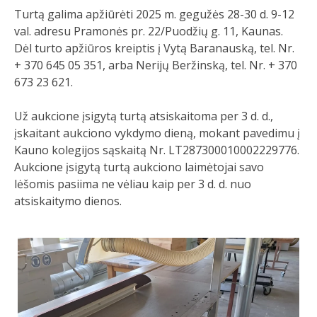
Turtą galima apžiūrėti 2025 m. gegužės 28-30 d. 9-12
val. adresu Pramonės pr. 22/Puodžių g. 11, Kaunas.
Dėl turto apžiūros kreiptis į Vytą Baranauską, tel. Nr.
+ 370 645 05 351, arba Nerijų Beržinską, tel. Nr. + 370
673 23 621.
Už aukcione įsigytą turtą atsiskaitoma per 3 d. d.,
įskaitant aukciono vykdymo dieną, mokant pavedimu į
Kauno kolegijos sąskaitą Nr. LT287300010002229776.
Aukcione įsigytą turtą aukciono laimėtojai savo
lėšomis pasiima ne vėliau kaip per 3 d. d. nuo
atsiskaitymo dienos.