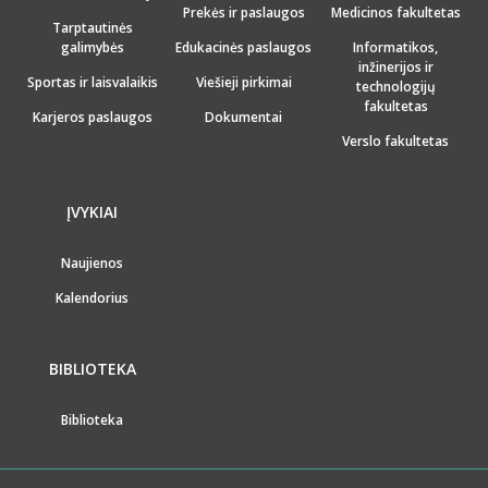
Prekės ir paslaugos
Medicinos fakultetas
Tarptautinės
galimybės
Edukacinės paslaugos
Informatikos,
inžinerijos ir
Sportas ir laisvalaikis
Viešieji pirkimai
technologijų
fakultetas
Karjeros paslaugos
Dokumentai
Verslo fakultetas
ĮVYKIAI
Naujienos
Kalendorius
BIBLIOTEKA
Biblioteka