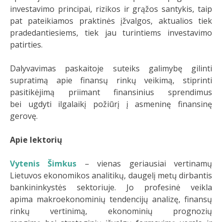
investavimo principai, rizikos ir grąžos santykis, taip
pat pateikiamos praktinės įžvalgos, aktualios tiek
pradedantiesiems, tiek jau turintiems investavimo
patirties.
Dalyvavimas paskaitoje suteiks galimybę gilinti
supratimą apie finansų rinkų veikimą, stiprinti
pasitikėjimą priimant finansinius sprendimus
bei ugdyti ilgalaikį požiūrį į asmeninę finansinę
gerovę.
Apie lektorių
Vytenis Šimkus
– vienas geriausiai vertinamų
Lietuvos ekonomikos analitikų, daugelį metų dirbantis
bankininkystės sektoriuje. Jo profesinė veikla
apima makroekonominių tendencijų analizę, finansų
rinkų vertinimą, ekonominių prognozių