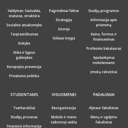
Valdymas: Savivalda,
Pagrindiniai faktai
Studijų programos
statutas, struktūra
Strategija
Informacija apie
Socialinė atsakomybė
priėmimą
Istorija
Tarptautiškumas
Kaina, formos ir
Stiliaus knyga
finansavimas
Kokybė
Profesinis bakalauras
Etika ir lygios
galimybės
Apsilankymai
moksleiviams
Korupcijos prevencija
Įmokų rekvizitai
Privatumo politika
STUDENTAMS
VISUOMENEI
PADALINIAI
Tvarkaraščiai
Reorganizacija
Alytaus fakultetas
Studijų procesas
Mokslo ir meno
Menų ir ugdymo
taikomoji veikla
fakultetas
Finansinė informacija