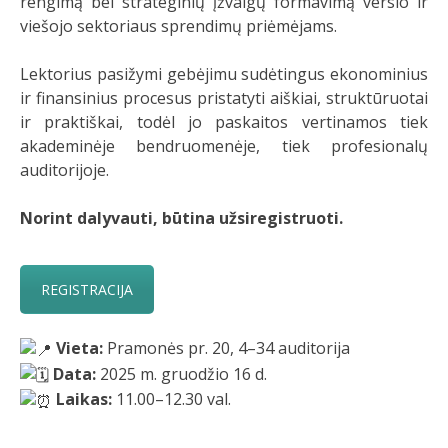
rengimą bei strateginių įžvalgų formavimą verslo ir
viešojo sektoriaus sprendimų priėmėjams.
Lektorius pasižymi gebėjimu sudėtingus ekonominius
ir finansinius procesus pristatyti aiškiai, struktūruotai
ir praktiškai, todėl jo paskaitos vertinamos tiek
akademinėje bendruomenėje, tiek profesionalų
auditorijoje.
Norint dalyvauti, būtina užsiregistruoti.
REGISTRACIJA
Vieta:
Pramonės pr. 20, 4–34 auditorija
Data:
2025 m. gruodžio 16 d.
Laikas:
11.00–12.30 val.