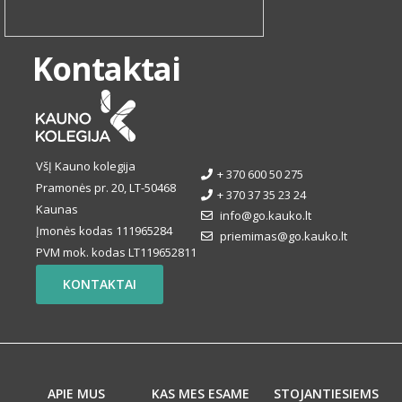
Kontaktai
VšĮ Kauno kolegija
+ 370 600 50 275
Pramonės pr. 20, LT-50468
+ 370 37 35 23 24
Kaunas
info@go.kauko.lt
Įmonės kodas 111965284
priemimas@go.kauko.lt
PVM mok. kodas LT119652811
KONTAKTAI
APIE MUS
KAS MES ESAME
STOJANTIESIEMS