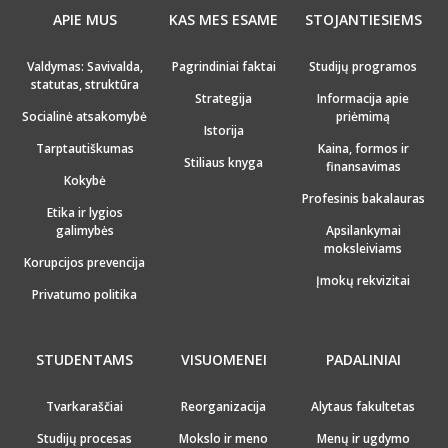
APIE MUS
KAS MES ESAME
STOJANTIESIEMS
Valdymas: Savivalda,
Pagrindiniai faktai
Studijų programos
statutas, struktūra
Strategija
Informacija apie
Socialinė atsakomybė
priėmimą
Istorija
Tarptautiškumas
Kaina, formos ir
Stiliaus knyga
finansavimas
Kokybė
Profesinis bakalauras
Etika ir lygios
galimybės
Apsilankymai
moksleiviams
Korupcijos prevencija
Įmokų rekvizitai
Privatumo politika
STUDENTAMS
VISUOMENEI
PADALINIAI
Tvarkaraščiai
Reorganizacija
Alytaus fakultetas
Studijų procesas
Mokslo ir meno
Menų ir ugdymo