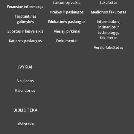
taikomoji veikla
fakultetas
Finansinė informacija
Prekės ir paslaugos
Medicinos fakultetas
Tarptautinės
galimybės
Edukacinės paslaugos
Informatikos,
inžinerijos ir
Sportas ir laisvalaikis
Viešieji pirkimai
technologijų
fakultetas
Karjeros paslaugos
Dokumentai
Verslo fakultetas
ĮVYKIAI
Naujienos
Kalendorius
BIBLIOTEKA
Biblioteka