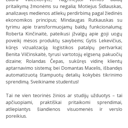
pritaikymą žmonėms su negalia; Motiejus Šidlauskas,
analizavęs medienos atliekų perdirbimą pagal žiedinės
ekonomikos principus; Mindaugas Rutkauskas su
tyrimu apie transformuojamų baldų funkcionalumą;
Roberta Kinčinaitė, pateikusi įžvalgų apie goji uogų
poveikį mėsos produktų savybėms; Gytis Lekevičius,
kūręs vizualizaciją logistikos patalpų pertvarkai;
Benita Vilčinskaitė, tyrusi vartotojų elgseną pakuočių
dizaine; Rolandas Čepas, sukūręs vidinę klientų
aptarnavimo sistemą; bei Domantas Macelis, išbandęs
automatizuotą štampuotų detalių kokybės tikrinimo
sprendimą. Sveikiname studentus!
Tai ne vien teorinės žinios ar studijų užduotys – tai
apčiuopiami, praktiškai pritaikomi sprendimai,
atliepiantys šiandienos visuomenės ir verslo
poreikius.