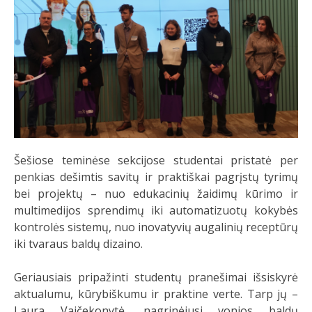
Šešiose teminėse sekcijose studentai pristatė per
penkias dešimtis savitų ir praktiškai pagrįstų tyrimų
bei projektų – nuo edukacinių žaidimų kūrimo ir
multimedijos sprendimų iki automatizuotų kokybės
kontrolės sistemų, nuo inovatyvių augalinių receptūrų
iki tvaraus baldų dizaino.
Geriausiais pripažinti studentų pranešimai išsiskyrė
aktualumu, kūrybiškumu ir praktine verte. Tarp jų –
Laura Vaičekonytė, nagrinėjusi vonios baldų