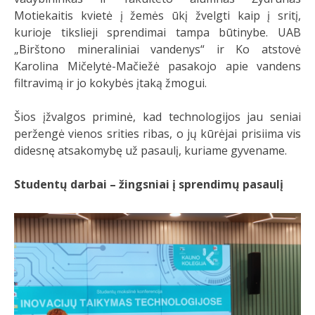
Motiekaitis kvietė į žemės ūkį žvelgti kaip į sritį,
kurioje tikslieji sprendimai tampa būtinybe. UAB
„Birštono mineraliniai vandenys“ ir Ko atstovė
Karolina Mičelytė-Mačiežė pasakojo apie vandens
filtravimą ir jo kokybės įtaką žmogui.
Šios įžvalgos priminė, kad technologijos jau seniai
peržengė vienos srities ribas, o jų kūrėjai prisiima vis
didesnę atsakomybę už pasaulį, kuriame gyvename.
Studentų darbai – žingsniai į sprendimų pasaulį