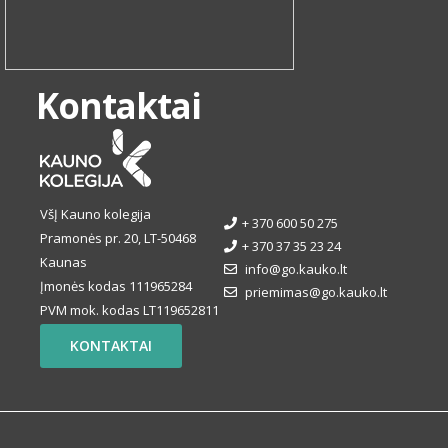
Kontaktai
VšĮ Kauno kolegija
+ 370 600 50 275
Pramonės pr. 20, LT-50468
+ 370 37 35 23 24
Kaunas
info@go.kauko.lt
Įmonės kodas 111965284
priemimas@go.kauko.lt
PVM mok. kodas LT119652811
KONTAKTAI