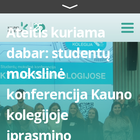
Skip to content
Ateitis kuriama
dabar: studentų
mokslinė
konferencija Kauno
kolegijoje
įprasmino