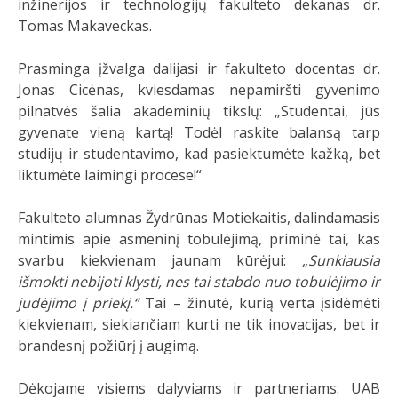
inžinerijos ir technologijų fakulteto dekanas dr.
Tomas Makaveckas.
Prasminga įžvalga dalijasi ir fakulteto docentas dr.
Jonas Cicėnas, kviesdamas nepamiršti gyvenimo
pilnatvės šalia akademinių tikslų: „Studentai, jūs
gyvenate vieną kartą! Todėl raskite balansą tarp
studijų ir studentavimo, kad pasiektumėte kažką, bet
liktumėte laimingi procese!“
Fakulteto alumnas Žydrūnas Motiekaitis, dalindamasis
mintimis apie asmeninį tobulėjimą, priminė tai, kas
svarbu kiekvienam jaunam kūrėjui:
„Sunkiausia
išmokti nebijoti klysti, nes tai stabdo nuo tobulėjimo ir
judėjimo į priekį.“
Tai – žinutė, kurią verta įsidėmėti
kiekvienam, siekiančiam kurti ne tik inovacijas, bet ir
brandesnį požiūrį į augimą.
Dėkojame visiems dalyviams ir partneriams: UAB