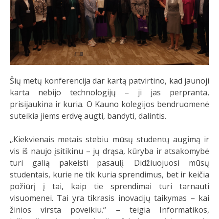
Šių metų konferencija dar kartą patvirtino, kad jaunoji
karta nebijo technologijų – ji jas perpranta,
prisijaukina ir kuria. O Kauno kolegijos bendruomenė
suteikia jiems erdvę augti, bandyti, dalintis.
„Kiekvienais metais stebiu mūsų studentų augimą ir
vis iš naujo įsitikinu – jų drąsa, kūryba ir atsakomybė
turi galią pakeisti pasaulį. Didžiuojuosi mūsų
studentais, kurie ne tik kuria sprendimus, bet ir keičia
požiūrį į tai, kaip tie sprendimai turi tarnauti
visuomenei. Tai yra tikrasis inovacijų taikymas – kai
žinios virsta poveikiu.“ – teigia Informatikos,