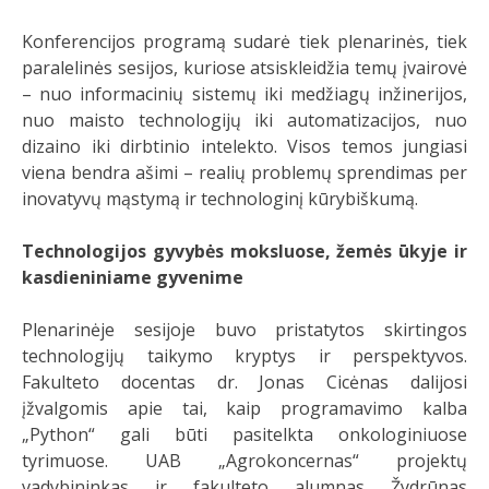
Konferencijos programą sudarė tiek plenarinės, tiek
paralelinės sesijos, kuriose atsiskleidžia temų įvairovė
– nuo informacinių sistemų iki medžiagų inžinerijos,
nuo maisto technologijų iki automatizacijos, nuo
dizaino iki dirbtinio intelekto. Visos temos jungiasi
viena bendra ašimi – realių problemų sprendimas per
inovatyvų mąstymą ir technologinį kūrybiškumą.
Technologijos gyvybės moksluose, žemės ūkyje ir
kasdieniniame gyvenime
Plenarinėje sesijoje buvo pristatytos skirtingos
technologijų taikymo kryptys ir perspektyvos.
Fakulteto docentas dr. Jonas Cicėnas dalijosi
įžvalgomis apie tai, kaip programavimo kalba
„Python“ gali būti pasitelkta onkologiniuose
tyrimuose. UAB „Agrokoncernas“ projektų
vadybininkas ir fakulteto alumnas Žydrūnas