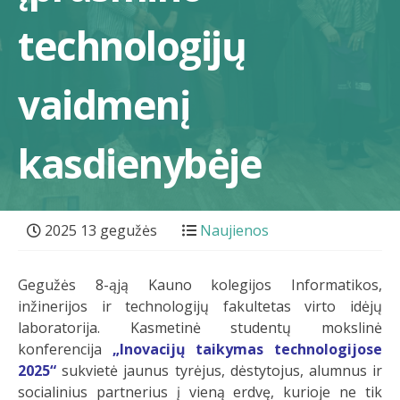
technologijų
vaidmenį
kasdienybėje
2025 13 gegužės
Naujienos
Gegužės 8-ąją Kauno kolegijos Informatikos,
inžinerijos ir technologijų fakultetas virto idėjų
laboratorija. Kasmetinė studentų mokslinė
konferencija
„Inovacijų taikymas technologijose
2025“
sukvietė jaunus tyrėjus, dėstytojus, alumnus ir
socialinius partnerius į vieną erdvę, kurioje ne tik