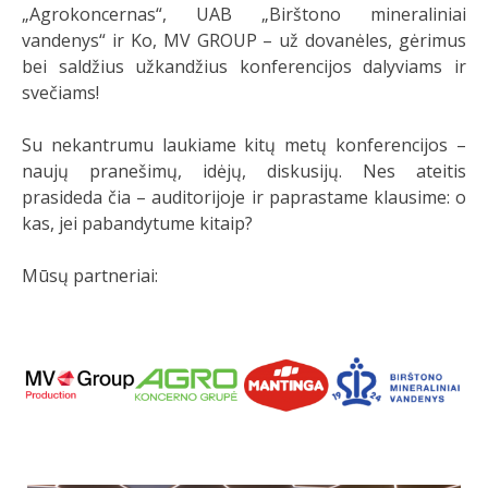
„Agrokoncernas“, UAB „Birštono mineraliniai
vandenys“ ir Ko, MV GROUP – už dovanėles, gėrimus
bei saldžius užkandžius konferencijos dalyviams ir
svečiams!
Su nekantrumu laukiame kitų metų konferencijos –
naujų pranešimų, idėjų, diskusijų. Nes ateitis
prasideda čia – auditorijoje ir paprastame klausime: o
kas, jei pabandytume kitaip?
Mūsų partneriai: