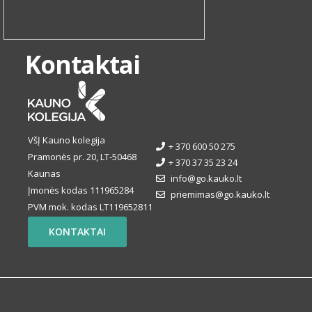
Kontaktai
VšĮ Kauno kolegija
+ 370 600 50 275
Pramonės pr. 20, LT-50468
+ 370 37 35 23 24
Kaunas
info@go.kauko.lt
Įmonės kodas 111965284
priemimas@go.kauko.lt
PVM mok. kodas LT119652811
KONTAKTAI