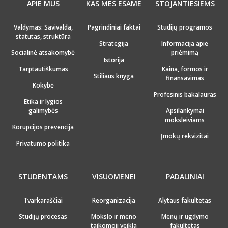
APIE MUS
KAS MES ESAME
STOJANTIESIEMS
Valdymas: Savivalda,
Pagrindiniai faktai
Studijų programos
statutas, struktūra
Strategija
Informacija apie
Socialinė atsakomybė
priėmimą
Istorija
Tarptautiškumas
Kaina, formos ir
Stiliaus knyga
finansavimas
Kokybė
Profesinis bakalauras
Etika ir lygios
galimybės
Apsilankymai
moksleiviams
Korupcijos prevencija
Įmokų rekvizitai
Privatumo politika
STUDENTAMS
VISUOMENEI
PADALINIAI
Tvarkaraščiai
Reorganizacija
Alytaus fakultetas
Studijų procesas
Mokslo ir meno
Menų ir ugdymo
taikomoji veikla
fakultetas