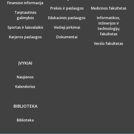
Finansinė informacija
Prekės ir paslaugos
Medicinos fakultetas
Tarptautinės
galimybės
Edukacinės paslaugos
Informatikos,
inžinerijos ir
Sportas ir laisvalaikis
Viešieji pirkimai
technologijų
fakultetas
Karjeros paslaugos
Dokumentai
Verslo fakultetas
ĮVYKIAI
Naujienos
Kalendorius
BIBLIOTEKA
Biblioteka