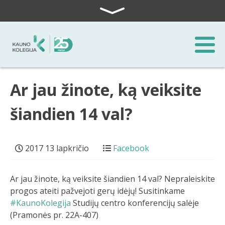
Skip to content
Ar jau žinote, ką veiksite
šiandien 14 val?
2017 13 lapkričio
Facebook
Ar jau žinote, ką veiksite šiandien 14 val? Nepraleiskite
progos ateiti pažvejoti gerų idėjų! Susitinkame
#KaunoKolegija
Studijų centro konferencijų salėje
(Pramonės pr. 22A-407)